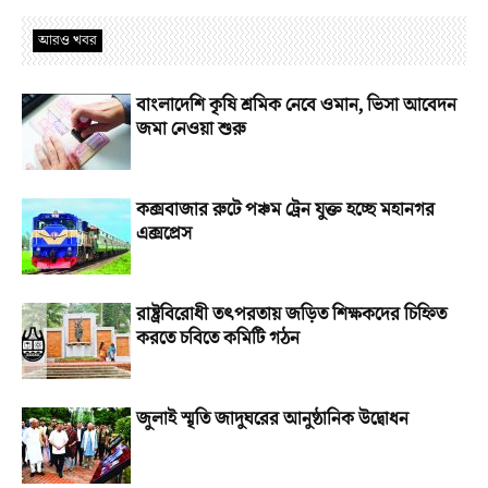
আরও খবর
বাংলাদেশি কৃষি শ্রমিক নেবে ওমান, ভিসা আবেদন
জমা নেওয়া শুরু
কক্সবাজার রুটে পঞ্চম ট্রেন যুক্ত হচ্ছে মহানগর
এক্সপ্রেস
রাষ্ট্রবিরোধী তৎপরতায় জড়িত শিক্ষকদের চিহ্নিত
করতে চবিতে কমিটি গঠন
জুলাই স্মৃতি জাদুঘরের আনুষ্ঠানিক উদ্বোধন