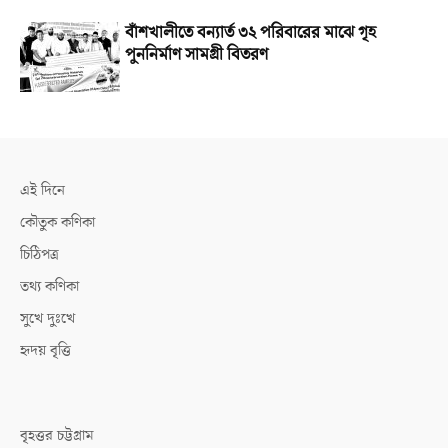
বাঁশখালীতে বন্যার্ত ৩২ পরিবারের মাঝে গৃহ
পুননির্মাণ সামগ্রী বিতরণ
এই দিনে
কৌতুক কণিকা
চিঠিপত্র
তথ্য কণিকা
সুখে দুঃখে
হৃদয় বৃত্তি
বৃহত্তর চট্টগ্রাম