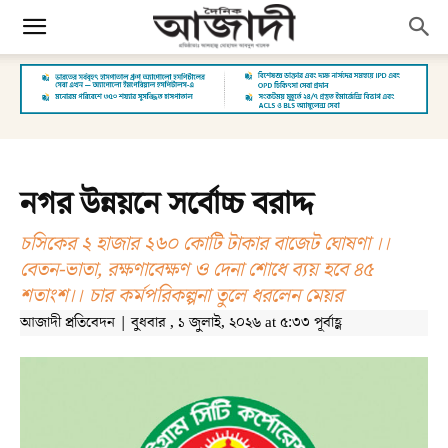
নগর উন্নয়নে সর্বোচ্চ বরাদ্দ
চসিকের ২ হাজার ২৬০ কোটি টাকার বাজেট ঘোষণা ।।
বেতন-ভাতা, রক্ষণাবেক্ষণ ও দেনা শোধে ব্যয় হবে ৪৫
শতাংশ।। চার কর্মপরিকল্পনা তুলে ধরলেন মেয়র
আজাদী প্রতিবেদন | বুধবার , ১ জুলাই, ২০২৬ at ৫:৩৩ পূর্বাহ্ণ