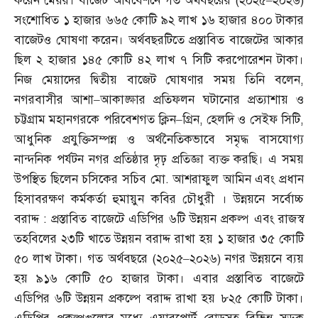
করেন মেয়র। বাজেট অধিবেশনে গত অর্থবছরের
(
২০২৫
–
২০২৬
)
সংশোধিত ১ হাজার ৬৬৫ কোটি ৯২ লাখ ১৬ হাজার ৪০০ টাকার
বাজেটও ঘোষণা করেন। অর্থবছরটিতে প্রস্তাবিত বাজেটের আকার
ছিল ২ হাজার ১৪৫ কোটি ৪২ লাখ ৭ সিটি করপোরেশন টাকা।
নিজ মেয়াদের দ্বিতীয় বাজেট ঘোষণার সময় তিনি বলেন
,
নগরবাসীর আশা
–
আকাঙ্ক্ষার প্রতিফলন ঘটানোর প্রত্যাশায় ও
চট্টগ্রাম মহানগরকে পরিবেশগত ক্লিন
–
গ্রিন
,
হেলদি ও সেইফ সিটি
,
আধুনিক প্রযুক্তিসম্পন্ন ও অর্থনৈতিকভাবে সমৃদ্ধ বাসযোগ্য
নান্দনিক পর্যটন নগর প্রতিষ্ঠার দৃঢ় প্রতিজ্ঞা ব্যক্ত করছি। এ সময়
উপস্থিত ছিলেন চসিকের সচিব মো
.
আশরাফুল আমিন এবং প্রধান
হিসাবরক্ষণ কর্মকর্তা হুমায়ুন কবির চৌধুরী । উন্নয়নে সর্বোচ্চ
বরাদ্দ
:
প্রস্তাবিত বাজেটে এডিপির ৬টি উন্নয়ন প্রকল্প এবং রাজস্ব
তহবিলের ২৩টি খাতে উন্নয়ন বরাদ্দ রাখা হয় ১ হাজার ৩৫ কোটি
৫০ লাখ টাকা। গত অর্থবছরে
(
২০২৫
–
২০২৬
)
নগর উন্নয়নে ব্যয়
হয় ৯১৬ কোটি ৫০ হাজার টাকা। এবার প্রস্তাবিত বাজেটে
এডিপির ৬টি উন্নয়ন প্রকল্পে বরাদ্দ রাখা হয় ৮২৫ কোটি টাকা।