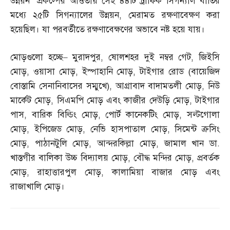
উন্নয়ন’ প্রকল্পের আওতায় সেই ৪৪টি ট্রাফিক সিগন্যাল বাতির
মধ্যে ২৫টি সিগন্যালের উন্নয়ন
,
মেরামত রক্ষণাবেক্ষণ করা
হয়েছিল। যা পরবর্তীতে রক্ষণাবেক্ষণের অভাবে নষ্ট হয়ে যায়।
মোড়গুলো হচ্ছে
–
মুরাদপুর
,
ষোলশহর দুই নম্বর গেট
,
জিইসি
মোড়
,
ওয়াসা মোড়
,
ইস্পাহানি মোড়
,
টাইগার রোড
(
বায়েজিদ
বোস্তামি সেনানিবাসের সম্মুখে
),
আগ্রাবাদ বাদামতলী মোড়
,
নিউ
মার্কেট মোড়
,
সিএমপি মোড় এবং কাজীর দেউড়ি মোড়
,
টাইগার
পাস
,
বারিক বিল্ডিং মোড়
,
পোর্ট কানেকটিং মোড়
,
সল্টগোলা
মোড়
,
ইপিজেড মোড়
,
নেভি হাসপাতাল মোড়
,
সিমেন্ট ক্রসিং
মোড়
,
পাঠানটুলি মোড়
,
আন্দরকিল্লা মোড়
,
জামাল খান ডা
.
খাস্তগীর বালিকা উচ্চ বিদ্যালয় মোড়
,
বৌদ্ধ মন্দির মোড়
,
প্রবর্তক
মোড়
,
রাহাত্তারপুল মোড়
,
কালামিয়া বাজার মোড় এবং
রাজাখালি মোড়।