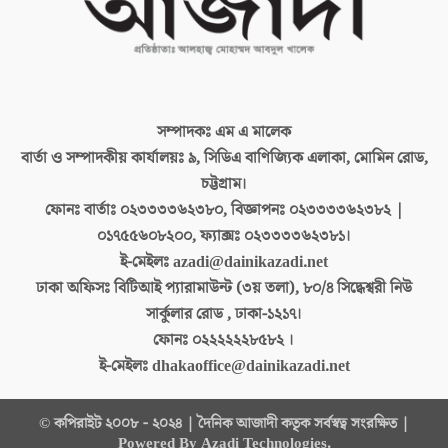
সম্পাদকঃ
এম এ মালেক
বার্তা ও সম্পাদকীয় কার্যালয়ঃ
৯, সিডিএ বাণিজ্যিক এলাকা, মোমিন রোড,
চট্টগ্রাম।
ফোনঃ বার্তাঃ
০২৩৩৩৩৬২৩৮০, বিজ্ঞাপনঃ ০২৩৩৩৩৬২৩৮২ |
০১৭৫৫৬০৮২০০, ফ্যাক্সঃ ০২৩৩৩৩৬২৩৮১।
ই-মেইলঃ
azadi@dainikazadi.net
ঢাকা অফিসঃ
বিটিআই প্যারামাউন্ট (৩য় তলা), ৮০/৪ সিদ্ধেশ্বরী নিউ
সার্কুলার রোড , ঢাকা-১২১৭।
ফোনঃ
০২২২২২২৮৫৮২ ।
ই-মেইলঃ
dhakaoffice@dainikazadi.net
© কপিরাইট ২০০৮ - ২০২৪ | দৈনিক আজাদী কতৃক সর্বস্বত্ব সংরক্ষিত |
Powered By Azadi Technologies.