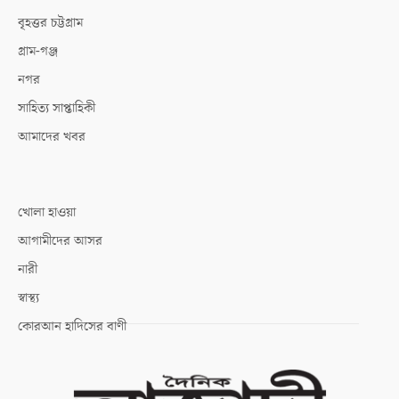
বৃহত্তর চট্টগ্রাম
গ্রাম-গঞ্জ
নগর
সাহিত্য সাপ্তাহিকী
আমাদের খবর
খোলা হাওয়া
আগামীদের আসর
নারী
স্বাস্থ্য
কোরআন হাদিসের বাণী