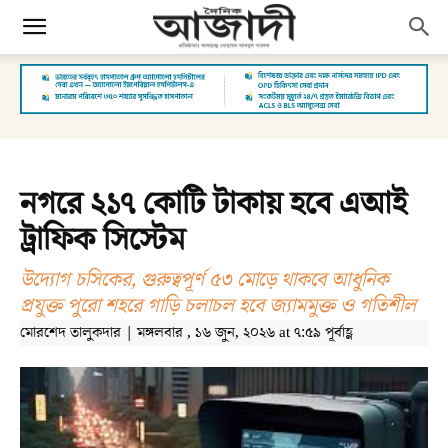
নগরে ২১৭ কোটি টাকায় হবে এআই
ট্রাফিক সিস্টেম
উদ্যোগ চসিকের, গুরুত্বপূর্ণ ৫৩ মোড়ে থাকবে আধুনিক
প্রযুক্ত পুরো শহরে গাড়ি চলাচল হবে জ্যামমুক্ত ও গতিশীল
মোরশেদ তালুকদার | মঙ্গলবার , ১৬ জুন, ২০২৬ at ৭:৫৯ পূর্বাহ্ণ