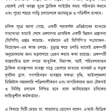
থেকেই সেই অবস্থা বুঝে ট্রাফিক লাইটের সময় পরিবর্তন করবে
এবং পুরো শহরে গাড়ি চলাচলকে জ্যামমুক্ত ও গতিশীল রাখবে।
চসিক সূত্রে জানা গেছে
,
একটি পরামর্শক প্রতিষ্ঠানের মাধ্যমে
সম্ভাব্যতা যাচাই শেষে প্রকল্পের প্রাথমিক একটি উন্নয়ন প্রস্তাবনা
(
ডিপিপি
)
প্রস্তুত করেছে। বর্তমানে ওই ডিপিপি’র সংযোজন
–
বিয়োজন
–
এর কাজ চলছে। চূড়ান্ত করে চলতি মাসেই প্রকল্পটি
অনুমোদনের জন্য মন্ত্রণালয়ে প্রেরণ করার কথা রয়েছে। প্রকল্পটি
বাস্তবায়িত হলে নগরে আধুনিক
,
নিরাপদ
,
স্মার্ট
,
পরিবেশবান্ধব
ট্রাফিক ব্যবস্থাপনা ব্যবস্থা গড়ে তোলার মাধ্যমে যানজট ও সড়ক
দুর্ঘটনা হ্রাস
,
গণপরিবহন ব্যবস্থার দক্ষতা বৃদ্ধি
,
আইনশৃঙ্খলা
ডিজিটাল নজরদারি শক্তিশালীকরণ এবং নাগরিকদের জন্য টেকসই
ও নির্বিঘ্ন চলাচল নিশ্চিত হবে বলে জানিয়েছেন চসিকের
দায়িত্বশীল কর্মকর্তারা।
এ বিষয়ে সিটি মেয়র ডা
.
শাহাদাত হোসেন বলেন
,
এআই
–
ভিত্তিক