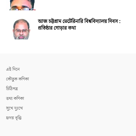
আজ চট্টগ্রাম ভেটেরিনারি বিশ্ববিদ্যালয় দিবস :
প্রতিষ্ঠার গোড়ার কথা
এই দিনে
কৌতুক কণিকা
চিঠিপত্র
তথ্য কণিকা
সুখে দুঃখে
হৃদয় বৃত্তি