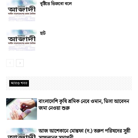
বৃষ্টিতে ভিজবো বলে
হাট
আরও খবর
বাংলাদেশি কৃষি শ্রমিক নেবে ওমান, ভিসা আবেদন
জমা নেওয়া শুরু
আজ আশেকানে মোস্তফা (দ.) তরুণ পরিষদের সুন্নী