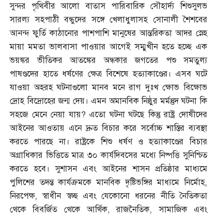
সুন্দর পৃথিবীর আলো বাতাস পারিবারিক সৌহার্দ্য শিশুসুলভ
সারল্য সহপাঠী বন্ধুদের সঙ্গে খেলাধুলাসহ সোনালী শৈশবের
আনন্দ ফুর্তি কাঠানোর পাশপাশি মানুষের আন্তরিকতা আদর স্নেহ
মায়া মমতা ভালবাসা পাওয়ার আগেই সম্মুখীন হতে হচ্ছে এক
ভয়ঙ্কর ভীতিকর আতঙ্কের অন্ধকার জগতের পশু সমতুল্য
পাষণ্ডদের হাতে ধর্ষণের ক্ষেত্র বিশেষে হত্যাকাণ্ডের। এসব ঘটে
যাওয়া অহরহ ঘটনাগুলো মানব মনে রাগ দুঃখ ক্ষোভ বিক্ষোভ
দ্রোহ বিদ্রোহের জন্ম দেয়। এমন অমানবিক নিষ্ঠুর মর্মন্তুদ ঘটনা কি
সহজে মেনে নেয়া যায়
?
এতো ঘটনা ঘটছে কিন্তু রাষ্ট্র দোষীদের
আইনের আওতায় এনে দ্রুত বিচার করে সর্বোচ্চ শাস্তির ব্যবস্থা
করতে পারছে না। রাষ্ট্রকে শিশু ধর্ষণ ও হত্যাকাণ্ডের বিচার
অগ্রাধিকার ভিত্তিতে মাত্র ৩০ কার্যদিবসের মধ্যে নিষ্পত্তি সুনিশ্চিত
করতে হবে। সুশাসন এবং আইনের শাসন প্রতিষ্ঠার মাধ্যমে
পুলিশের তদন্ত কার্যক্রমকে মানবিক দৃষ্টিভঙ্গির মাধ্যমে নির্মোহ
,
নিরপেক্ষ
,
স্বাধীন স্বচ্ছ এবং যেকোনো ধরনের নীতি নৈতিকতা
থেকে বিবর্জিত থেকে আর্থিক
,
রাজনৈতিক
,
সামাজিক এবং