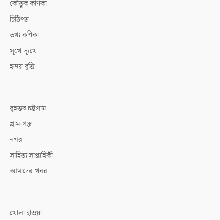
কৌতুক কণিকা
চিঠিপত্র
তথ্য কণিকা
সুখে দুঃখে
হৃদয় বৃত্তি
বৃহত্তর চট্টগ্রাম
গ্রাম-গঞ্জ
নগর
সাহিত্য সাপ্তাহিকী
আমাদের খবর
খোলা হাওয়া