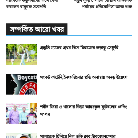
ব্যাংককে ঋতুপর্ণাদের সঙ্গে দেখা
নতুন কুঁড়ি স্পোর্টস চট্টগ্রাম আঞ্চলিক
করলেন বাফুফে সভাপতি
পর্যায়ের প্রতিযোগিতা আজ শুরু
সম্পর্কিত আরো খবর
প্রস্তুতি ম্যাচের প্রথম দিনে মিরাজের লড়াকু সেঞ্চুরি
সংকট কাটেনি,ইনফান্তিনোর প্রতি অনাস্থায় অনড় উয়েফা
শহীদ জিয়া ও খালেদা জিয়া আন্তঃস্কুল ফুটবলের গ্রুপিং
সম্পন্ন
সালাহকে ছিনিয়ে নিল তুর্কি ক্লাব ট্রাবজোনস্পোর