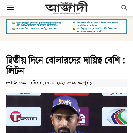
দ্বিতীয় দিনে বোলারদের দায়িত্ব বেশি :
লিটন
স্পোর্টস ডেস্ক | রবিবার , ১৭ মে, ২০২৬ at ১০:৫২ পূর্বাহ্ণ