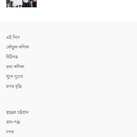
এই দিনে
কৌতুক কণিকা
চিঠিপত্র
তথ্য কণিকা
সুখে দুঃখে
হৃদয় বৃত্তি
বৃহত্তর চট্টগ্রাম
গ্রাম-গঞ্জ
নগর