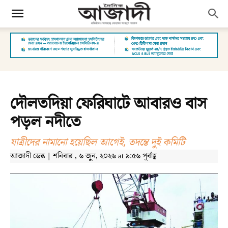
দৌলতদিয়া ফেরিঘাটে আবারও বাস
পড়ল নদীতে
যাত্রীদের নামানো হয়েছিল আগেই, তদন্তে দুই কমিটি
আজাদী ডেস্ক | শনিবার , ৬ জুন, ২০২৬ at ৯:৫৬ পূর্বাহ্ণ