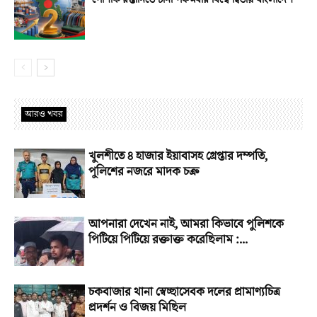
আরও খবর
খুলশীতে ৪ হাজার ইয়াবাসহ গ্রেপ্তার দম্পতি,
পুলিশের নজরে মাদক চক্র
আপনারা দেখেন নাই, আমরা কিভাবে পুলিশকে
পিটিয়ে পিটিয়ে রক্তাক্ত করেছিলাম :...
চকবাজার থানা স্বেচ্ছাসেবক দলের প্রামাণ্যচিত্র
প্রদর্শন ও বিজয় মিছিল