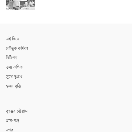
এই দিনে
কৌতুক কণিকা
চিঠিপত্র
তথ্য কণিকা
সুখে দুঃখে
হৃদয় বৃত্তি
বৃহত্তর চট্টগ্রাম
গ্রাম-গঞ্জ
নগর