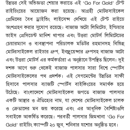
উন্নতর সেই অভিজ্ঞতা শেয়ার করাতে এই ‘Go For Gold’ টেস্ট
রাইডিংয়ের আয়োজন করা হয়েছে। আগ্রহী মোটরসাইকেল
প্রেমিদের বৈধ ড্রাইভিং লাইসেন্স দেখিয়ে এই টেস্ট রাইডে
অংশগ্রহণ করার সুযোগ রয়েছে। বাজাজ অটো লিমিটেড
,
ইন্ডিয়ার
ভাইস প্রেসিডেন্ট মানিশ থাপার এবং উত্তরা মোটর্স লিমিটেডের
চেয়ারম্যান ও ব্যবস্থাপনা পরিচালক মতিউর রহমানসহ বিভিন্ন্‌
মোটরসাইকেল রাইডার গ্রুপ
,
ইনফ্লুয়েন্সার গ্রুপসহ বাজাজ অটো
এবং উত্তরা মোটর্স এর কর্মকর্তারা এ অনুষ্ঠানে উপস্থিত ছিলেন। দুই
দশক আগে শুরু থেকেই বাজাজ পালসার সারা বিশ্বে স্পোর্টস
মোটরসাইকেলের পথ প্রদর্শক। এই সেগমেন্টের উন্নতির সাক্ষী
হিসাবে পালসার ব্যাজটি স্পোর্টস বাইকিংয়ের সমার্থক হয়ে
উঠেছে। বাংলাদেশে মোটরসাইকেল জগতে বাজাজ পালসার
একটি আস্থার ও ঐতিহ্যের নাম
,
যা দেশের মোটরসাইকেল চালক
ও ক্রেতাদের মন জয় করেছে এবং এর আধূনিক বৈশিষ্ট্যগুলি
সবাইকে আকর্ষিত করেছে। পরবর্তী পালসার জিমখানা ‘Go For
Gold’ রাইডিং ক্যাম্পটি ২০ জুন
,
শনিবার যশোর অনুষ্ঠিত হবে।