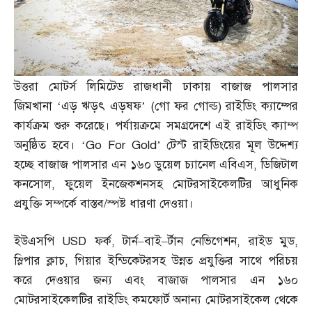
উত্তরা মোটর্স লিমিটেড রাজধানী ঢাকায় বাজাজ পালসার
জিমখানা ‘এড় ঋড়ৎ এড়ষফ’
(
গো ফর গোল্ড
)
রাইডিং ক্যাম্পের
কার্যক্রম শুরু করেছে। পর্যায়ক্রমে সমগ্রদেশে এই রাইডিং ক্যাম্প
অনুষ্ঠিত হবে। ‘Go For Gold’ টেস্ট রাইডিংয়ের মূল উদ্দেশ্য
হচ্ছে বাজাজ পালসার এন ১৬০ ডুয়েল চ্যানেল এবিএস
,
ডিজিটাল
কনসোল
,
ফুয়েল ইনজেকশনসহ মোটরসাইকেলটির আধুনিক
প্রযুক্তি সম্পর্কে বাস্তব
/
স্পষ্ট ধারণা দেওয়া।
ইউএসপি USD ফর্ক
,
টার্ন
–
বাই
–
র্টান নেভিগেশন
,
রাইড মুড
,
স্লিপার ক্লাচ
,
গিয়ার ইন্ডিকেটরসহ উন্নত প্রযুক্তির সাথে পরিচয়
করে দেওয়ার জন্য এবং বাজাজ পালসার এন ১৬০
মোটরসাইকেলটির রাইডিং কমফোর্ট অনান্য মোটরসাইকেল থেকে