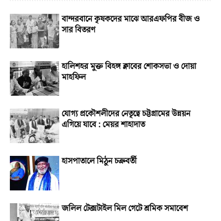
বান্দরবানে কৃষকদের মাঝে আরএফপির বীজ ও
সার বিতরণ
হালিশহর মুক্ত বিহঙ্গ ক্লাবের শোকসভা ও দোয়া
মাহফিল
যোগ্য প্রকৌশলীদের নেতৃত্বে চট্টগ্রামের উন্নয়ন
এগিয়ে যাবে : মেয়র শাহাদাত
হাসপাতালে মিঠুন চক্রবর্তী
জলিল টেক্সটাইল মিল গেটে শ্রমিক সমাবেশ