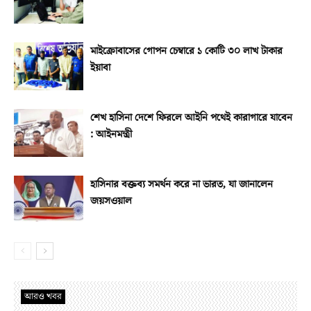
মাইক্রোবাসের গোপন চেম্বারে ১ কোটি ৩০ লাখ টাকার
ইয়াবা
শেখ হাসিনা দেশে ফিরলে আইনি পথেই কারাগারে যাবেন
: আইনমন্ত্রী
হাসিনার বক্তব্য সমর্থন করে না ভারত, যা জানালেন
জয়সওয়াল
আরও খবর