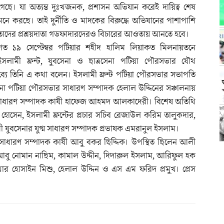
গেছে। যা অত্যন্ত দুঃখজনক, প্রশাসন অভিযান করেই দায়িত্ব শেষ
মনে করছে। তাই দুর্নীতি ও মাদকের বিরুদ্ধে অভিযানের পাশাপাশি
তাদের প্রশ্রয়দাতা গডফাদারদেরও বিচারের আওতায় আনতে হবে।
গত ১৯ সেপ্টেম্বর পটিয়ার শহীদ হালিম লিয়াকত মিলনায়তনে
ইসলামী ফ্রন্ট, যুবসেনা ও ছাত্রসেনা পটিয়া পৌরসভার যৌথ
ক্তব্যে তিনি এ কথা বলেন। ইসলামী ফ্রন্ট পটিয়া পৌরসভার সভাপতি
েনা পটিয়া পৌরসভার সাধারণ সম্পাদক হেলাল উদ্দিনের সঞ্চালনায়
লার সাধারণ সম্পাদক কাযী হাফেজ আহমদ আলকাদেরী। বিশেষ অতিথি
ুর হোসেন, ইসলামী ফ্রন্টের প্রচার সচিব রেজাউল করিম তালুকদার,
ী যুবসেনার যুগ্ম সাধারণ সম্পাদক প্রভাষক এমরানুল ইসলাম।
ার সাধারণ সম্পাদক কাযী আবু বকর ছিদ্দিক। উপস্থিত ছিলেন আলী
আবু নোমান নাছিম, কামাল উদ্দীন, দিদারুল ইসলাম, আরিফুল হক
হোসাইন মিশু, হেলাল উদ্দিন ও এস এম ফরিদ প্রমুখ। প্রেস