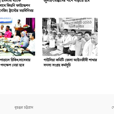
ইসলামী ব্যাংক
জুলাই-যোদ্ধাদের পাশে দাঁড়াতে হবে
সাথে কিডনি ফাউন্ডেশন
নেজিং ট্রাস্টের মতবিনিময়
পাতালে চিকিৎসাসেবায়
গাউসিয়া কমিটি জেলা আইনজীবী শাখার
পদক্ষেপ নেয়া হবে
সদস্য সংগ্রহ কর্মসূচি
বৃহত্তর চট্টগ্রাম
খ