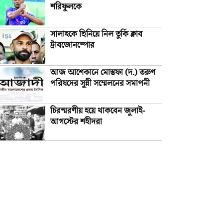
শরিফুলকে
সালাহকে ছিনিয়ে নিল তুর্কি ক্লাব
ট্রাবজোনস্পোর
আজ আশেকানে মোস্তফা (দ.) তরুণ
পরিষদের সুন্নী সম্মেলনের সমাপনী
চিরস্মরণীয় হয়ে থাকবেন জুলাই-
আগস্টের শহীদরা