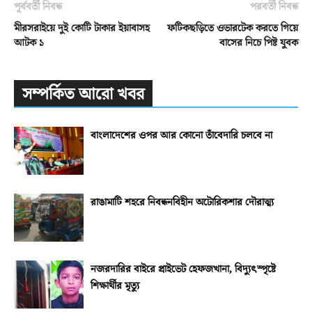
পূর্ববর্তী নিবন্ধ
পরবর্তী নিবন্ধ
মীরসরাইয়ে দুই কোটি টাকার ইয়াবাসহ
ফটিকছড়িতে ওভারটেক করতে গিয়ে
আটক ১
বাসের নিচে পিষ্ট যুবক
সম্পর্কিত আরো খবর
বাংলাদেশের ওপর আর কোনো তাঁবেদারি চলবে না
রাঙামাটি শহরে নিবন্ধনবিহীন অটোরিকশার দৌরাত্ম্য
নজরদারির বাইরে প্রাইভেট হেফজখানা, বিদ্যুৎস্পৃষ্টে
শিক্ষার্থীর মৃত্যু