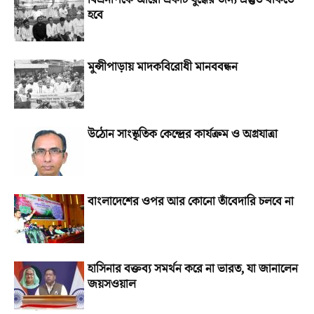
বিএনপিকে আরো একটি যুদ্ধের জন্য প্রস্তুত থাকতে
হবে
মুন্সীপাড়ায় মাদকবিরোধী মানববন্ধন
উঠোন সাংস্কৃতিক কেন্দ্রের কার্যক্রম ও অগ্রযাত্রা
বাংলাদেশের ওপর আর কোনো তাঁবেদারি চলবে না
হাসিনার বক্তব্য সমর্থন করে না ভারত, যা জানালেন
জয়সওয়াল