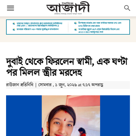
দুবাই থেকে ফিরলেন স্বামী, এক ঘণ্টা
পর মিলল স্ত্রীর মরদেহ
রাউজান প্রতিনিধি | সোমবার , ১ জুন, ২০২৬ at ৭:১৭ অপরাহ্ণ