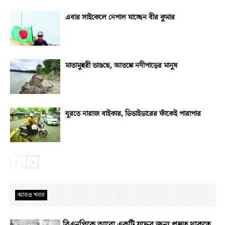
এবার সাইকেলে নেপাল যাচ্ছেন বীর কুমার
মাতামুহুরী ভাঙছে, আতঙ্কে নদীপাড়ের মানুষ
ঘুরতে নারাজ বাইকার, ডিভাইডারের ফাঁকেই পারাপার
আরও খবর