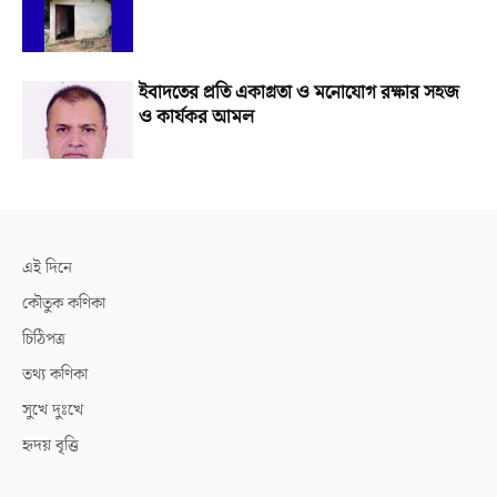
ইবাদতের প্রতি একাগ্রতা ও মনোযোগ রক্ষার সহজ
ও কার্যকর আমল
এই দিনে
কৌতুক কণিকা
চিঠিপত্র
তথ্য কণিকা
সুখে দুঃখে
হৃদয় বৃত্তি