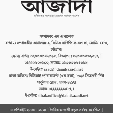
সম্পাদকঃ
এম এ মালেক
বার্তা ও সম্পাদকীয় কার্যালয়ঃ
৯, সিডিএ বাণিজ্যিক এলাকা, মোমিন রোড,
চট্টগ্রাম।
ফোনঃ বার্তাঃ
০২৩৩৩৩৬২৩৮০, বিজ্ঞাপনঃ ০২৩৩৩৩৬২৩৮২ |
০১৭৫৫৬০৮২০০, ফ্যাক্সঃ ০২৩৩৩৩৬২৩৮১।
ই-মেইলঃ
azadi@dainikazadi.net
ঢাকা অফিসঃ
বিটিআই প্যারামাউন্ট (৩য় তলা), ৮০/৪ সিদ্ধেশ্বরী নিউ
সার্কুলার রোড , ঢাকা-১২১৭।
ফোনঃ
০২২২২২২৮৫৮২ ।
ই-মেইলঃ
dhakaoffice@dainikazadi.net
© কপিরাইট ২০০৮ - ২০২৪ | দৈনিক আজাদী কতৃক সর্বস্বত্ব সংরক্ষিত |