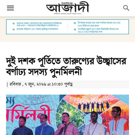
দুই দশক পূর্তিতে তারুণ্যের উচ্ছ্বাসের
বর্ণাঢ্য সদস্য পুনর্মিলনী
| রবিবার , ৭ জুন, ২০২৬ at ১০:৫০ পূর্বাহ্ণ