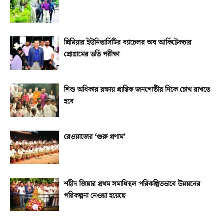
প্রিমিয়ার ইউনিভার্সিটির ব্যাচেলর অব আর্কিটেকচার
প্রোগ্রামের ভর্তি পরীক্ষা
শিশু অধিকার রক্ষায় প্রান্তিক জনগোষ্ঠীর দিকে চোখ রাখতে
হবে
রেওয়াজের ‘গুরু প্রণাম’
শহীদ জিয়ার প্রথম সমাধিস্থল পরিকল্পিতভাবে উন্নয়নের
পরিকল্পনা নেওয়া হয়েছে