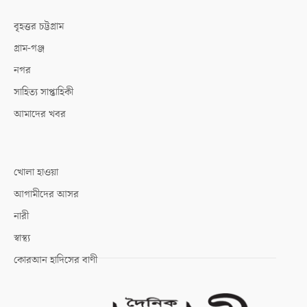
বৃহত্তর চট্টগ্রাম
গ্রাম-গঞ্জ
নগর
সাহিত্য সাপ্তাহিকী
আমাদের খবর
খোলা হাওয়া
আগামীদের আসর
নারী
স্বাস্থ্য
কোরআন হাদিসের বাণী