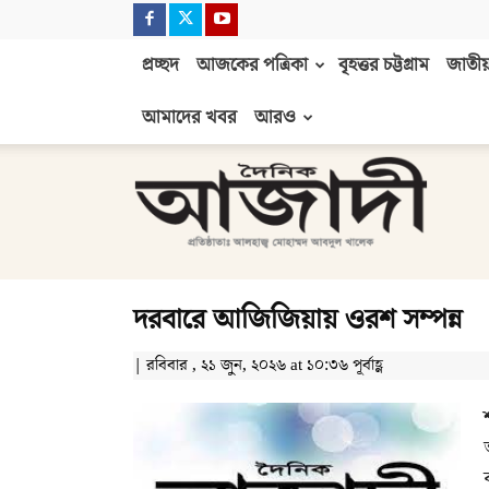
প্রচ্ছদ
আজকের পত্রিকা
বৃহত্তর চট্টগ্রাম
জাতীয়
আমাদের খবর
আরও
দৈনিক
আজাদী
দরবারে আজিজিয়ায় ওরশ সম্পন্ন
| রবিবার , ২১ জুন, ২০২৬ at ১০:৩৬ পূর্বাহ্ণ