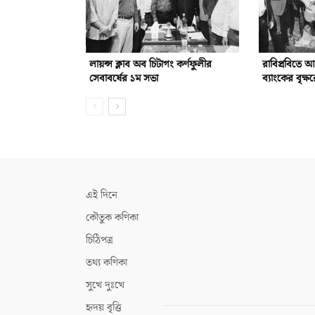
লায়ন্স ক্লাব অব চিটাগং কর্ণফুলীর
রাবিপ্রবিতে 
সেবাবর্ষের ১ম সভা
ব্যাংকের বৃক্ষ
এই দিনে
কৌতুক কণিকা
চিঠিপত্র
তথ্য কণিকা
সুখে দুঃখে
হৃদয় বৃত্তি