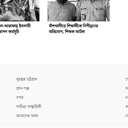
আল-আরাফাহ্‌ ইসলামী
বাঁশখালীতে শিক্ষার্থীকে নিপীড়নের
রোপণ কর্মসূচি
অভিযোগ, শিক্ষক আটক
বৃহত্তর চট্টগ্রাম
খ
গ্রাম-গঞ্জ
আ
নগর
ন
সাহিত্য সাপ্তাহিকী
স্ব
আমাদের খবর
ক