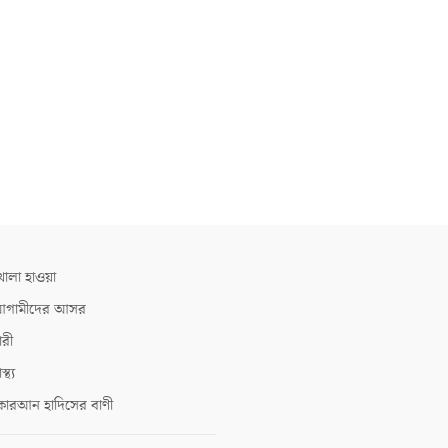
োলা হাওয়া
গামীদের আসর
ারী
াস্থ্য
োরআন হাদিসের বাণী