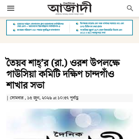
তৈয়ব শাহ্‌’র (রা.) ওরশ উপলক্ষে
গাউসিয়া কমিটি দক্ষিণ চান্দগাঁও
শাখার সভা
| সোমবার , ১৫ জুন, ২০২৬ at ১০:৫৭ পূর্বাহ্ণ