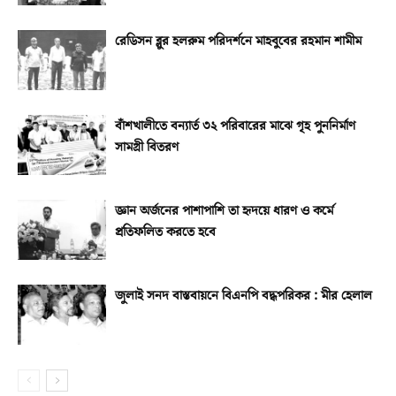
রেডিসন ব্লুর হলরুম পরিদর্শনে মাহবুবের রহমান শামীম
বাঁশখালীতে বন্যার্ত ৩২ পরিবারের মাঝে গৃহ পুননির্মাণ
সামগ্রী বিতরণ
জ্ঞান অর্জনের পাশাপাশি তা হৃদয়ে ধারণ ও কর্মে
প্রতিফলিত করতে হবে
জুলাই সনদ বাস্তবায়নে বিএনপি বদ্ধপরিকর : মীর হেলাল