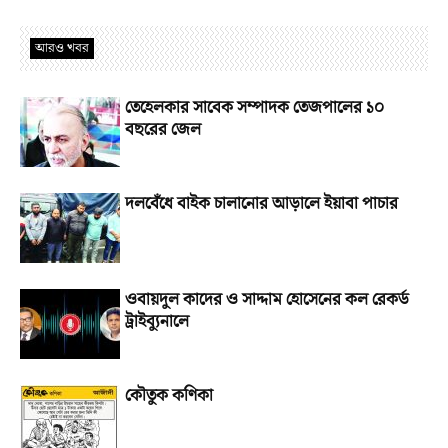
আরও খবর
তেহেলকার সাবেক সম্পাদক তেজপালের ১০
বছরের জেল
দলবেঁধে বাইক চালানোর আড়ালে ইয়াবা পাচার
ওবায়দুল কাদের ও সাদ্দাম হোসেনের কল রেকর্ড
ট্রাইব্যুনালে
কৌতুক কণিকা