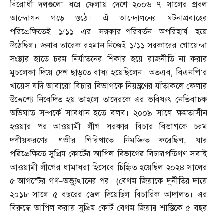
বিরোধী দলগুলো ধরে ফেলায় দেশে ২০০৬
–
৭ সালের প্রবল
আন্দোলন গড়ে ওঠে। ঐ আন্দোলনের ঘটনাপ্রবাহের
পরিপ্রেক্ষিতেই ১
/
১১ এর সরকার
–
পরিবর্তন অপরিহার্য হয়ে
উঠেছিল। জনাব তারেক রহমান নিজেই ১
/
১১ সরকারের গোয়েন্দা
সংস্থার হাতে চরম নির্যাতনের শিকার হয়ে রাজনীতি না করার
মুচলেকা দিয়ে দেশ ছাড়তে বাধ্য হয়েছিলেন। অতএব
,
বিএনপি’র
খায়েস যদি আবারো বিচার বিভাগকে নিয়ন্ত্রণের যাঁতাকলে ফেলার
উদ্দেশ্যে নিবেদিত হয় তাহলে তাদেরকে এর ভবিষ্যৎ নেতিবাচক
অভিঘাত সম্পর্কে সাবধান হতে বলব। ২০০৯ সালে ক্ষমতাসীন
হওয়ার পর আওয়ামী লীগ সরকার বিচার বিভাগকে চরম
দলীয়করণের গভীর গিরিখাতে নিমজ্জিত করেছিল
,
যার
পরিপ্রেক্ষিতে সুপ্রিম কোর্টের আপিল বিভাগের বিচারপতিগণ সবাই
আওয়ামী লীগের ধামাধরা হিসেবে চিহ্নিত হয়েছিল ২০২৪ সালের
৫ আগস্টের গণ
–
অভ্যুত্থানের পর।
(
বেগম জিয়াকে দুর্নীতির দায়ে
২০১৮ সালে ৫ বছরের জেল দিয়েছিল বিচারিক আদালত। এর
বিরুদ্ধে আপিল করায় সুপ্রিম কোর্ট বেগম জিয়ার শাস্তিকে ৫ বছর