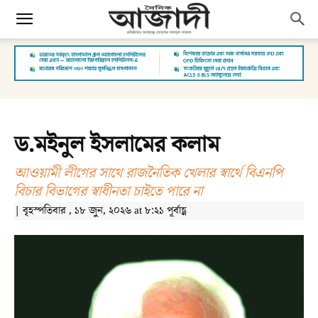
ড.মইনুল ইসলামের কলাম
আওয়ামী লীগের সাথে রাজনৈতিক খেলার স্বার্থে বিএনপি
বিচার বিভাগের স্বাধীনতা চাইতে পারে না
| বৃহস্পতিবার , ১৮ জুন, ২০২৬ at ৮:২১ পূর্বাহ্ণ