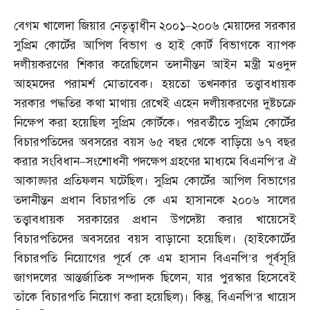
বেগম খালেদা জিয়ার নেতৃত্বাধীন ২০০১
–
২০০৬ মেয়াদের সরকার
সুপ্রিম কোর্টের আপিল বিভাগ ও হাই কোর্ট বিভাগকে ব্যাপক
দলীয়করণের শিকার করেছিলেন তদানীন্তন আইন মন্ত্রী মওদুদ
আহমদের পরামর্শ মোতাবেক। হয়তো তখনকার তত্ত্বাবধায়ক
সরকার পদ্ধতির কথা মাথায় রেখেই এহেন দলীয়করণের দুষ্টচক্রে
নিক্ষেপ করা হয়েছিল সুপ্রিম কোর্টকে। পরবর্তীতে সুপ্রিম কোর্টের
বিচারপতিদের অবসরের বয়স ৬৫ বছর থেকে বাড়িয়ে ৬৭ বছর
করার সংবিধান
–
সংশোধনী পদক্ষেপ গ্রহণের মাধ্যমে বিএনপি’র ঐ
আকাঙ্ক্ষার প্রতিফলন ঘটেছিল। সুপ্রিম কোর্টের আপিল বিভাগের
তদানীন্তন প্রধান বিচারপতি কে এম হাসানকে ২০০৬ সালের
তত্ত্বাবধায়ক সরকারের প্রধান উপদেষ্টা করার খায়েসেই
বিচারপতিদের অবসরের বয়স বাড়ানো হয়েছিল।
(
হাইকোর্টের
বিচারপতি নিয়োগের পূর্বে কে এম হাসান বিএনপি’র পূর্বসূরি
জাগদলের আন্তর্জাতিক সম্পাদক ছিলেন
,
যার পুরস্কার হিসেবেই
তাঁকে বিচারপতি নিয়োগ করা হয়েছিল
)
। কিন্তু
,
বিএনপি’র খায়েস