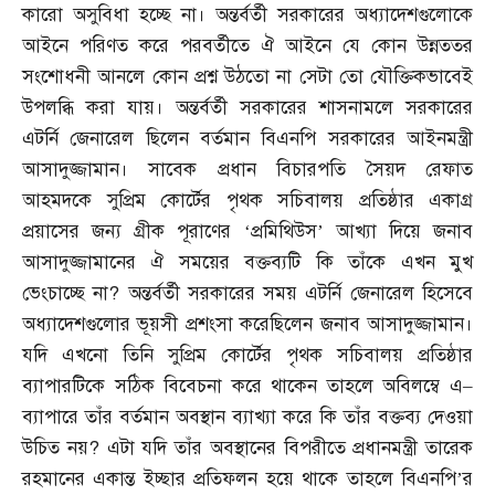
কারো অসুবিধা হচ্ছে না। অন্তর্বর্তী সরকারের অধ্যাদেশগুলোকে
আইনে পরিণত করে পরবর্তীতে ঐ আইনে যে কোন উন্নততর
সংশোধনী আনলে কোন প্রশ্ন উঠতো না সেটা তো যৌক্তিকভাবেই
উপলব্ধি করা যায়। অন্তর্বর্তী সরকারের শাসনামলে সরকারের
এটর্নি জেনারেল ছিলেন বর্তমান বিএনপি সরকারের আইনমন্ত্রী
আসাদুজ্জামান। সাবেক প্রধান বিচারপতি সৈয়দ রেফাত
আহমদকে সুপ্রিম কোর্টের পৃথক সচিবালয় প্রতিষ্ঠার একাগ্র
প্রয়াসের জন্য গ্রীক পূরাণের ‘প্রমিথিউস’ আখ্যা দিয়ে জনাব
আসাদুজ্জামানের ঐ সময়ের বক্তব্যটি কি তাঁকে এখন মুখ
ভেংচাচ্ছে না
?
অন্তর্বর্তী সরকারের সময় এটর্নি জেনারেল হিসেবে
অধ্যাদেশগুলোর ভূয়সী প্রশংসা করেছিলেন জনাব আসাদুজ্জামান।
যদি এখনো তিনি সুপ্রিম কোর্টের পৃথক সচিবালয় প্রতিষ্ঠার
ব্যাপারটিকে সঠিক বিবেচনা করে থাকেন তাহলে অবিলম্বে এ
–
ব্যাপারে তাঁর বর্তমান অবস্থান ব্যাখ্যা করে কি তাঁর বক্তব্য দেওয়া
উচিত নয়
?
এটা যদি তাঁর অবস্থানের বিপরীতে প্রধানমন্ত্রী তারেক
রহমানের একান্ত ইচ্ছার প্রতিফলন হয়ে থাকে তাহলে বিএনপি’র