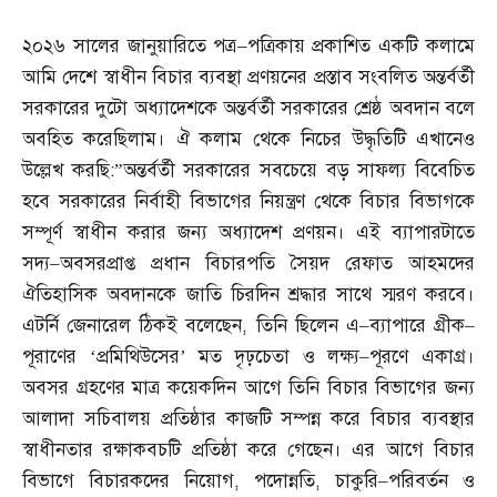
২০২৬ সালের জানুয়ারিতে পত্র
–
পত্রিকায় প্রকাশিত একটি কলামে
আমি দেশে স্বাধীন বিচার ব্যবস্থা প্রণয়নের প্রস্তাব সংবলিত অন্তর্বর্তী
সরকারের দুটো অধ্যাদেশকে অন্তর্বর্তী সরকারের শ্রেষ্ঠ অবদান বলে
অবহিত করেছিলাম। ঐ কলাম থেকে নিচের উদ্ধৃতিটি এখানেও
উল্লেখ করছি
:”
অন্তর্বর্তী সরকারের সবচেয়ে বড় সাফল্য বিবেচিত
হবে সরকারের নির্বাহী বিভাগের নিয়ন্ত্রণ থেকে বিচার বিভাগকে
সম্পূর্ণ স্বাধীন করার জন্য অধ্যাদেশ প্রণয়ন। এই ব্যাপারটাতে
সদ্য
–
অবসরপ্রাপ্ত প্রধান বিচারপতি সৈয়দ রেফাত আহমদের
ঐতিহাসিক অবদানকে জাতি চিরদিন শ্রদ্ধার সাথে স্মরণ করবে।
এটর্নি জেনারেল ঠিকই বলেছেন
,
তিনি ছিলেন এ
–
ব্যাপারে গ্রীক
–
পূরাণের ‘প্রমিথিউসের’ মত দৃঢ়চেতা ও লক্ষ্য
–
পূরণে একাগ্র।
অবসর গ্রহণের মাত্র কয়েকদিন আগে তিনি বিচার বিভাগের জন্য
আলাদা সচিবালয় প্রতিষ্ঠার কাজটি সম্পন্ন করে বিচার ব্যবস্থার
স্বাধীনতার রক্ষাকবচটি প্রতিষ্ঠা করে গেছেন। এর আগে বিচার
বিভাগে বিচারকদের নিয়োগ
,
পদোন্নতি
,
চাকুরি
–
পরিবর্তন ও