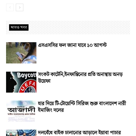
আরও খবর
এসএসসির ফল জানা যাবে ১০ আগস্ট
সংকট কাটেনি,ইনফান্তিনোর প্রতি অনাস্থায় অনড়
উয়েফা
হার দিয়ে টি-টোয়েন্টি সিরিজ শুরু বাংলাদেশ নারী
ইমার্জিং দলের
দলবেঁধে বাইক চালানোর আড়ালে ইয়াবা পাচার