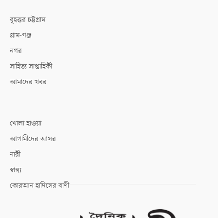
বৃহত্তর চট্টগ্রাম
গ্রাম-গঞ্জ
নগর
সাহিত্য সাপ্তাহিকী
আমাদের খবর
খোলা হাওয়া
আগামীদের আসর
নারী
স্বাস্থ্য
কোরআন হাদিসের বাণী