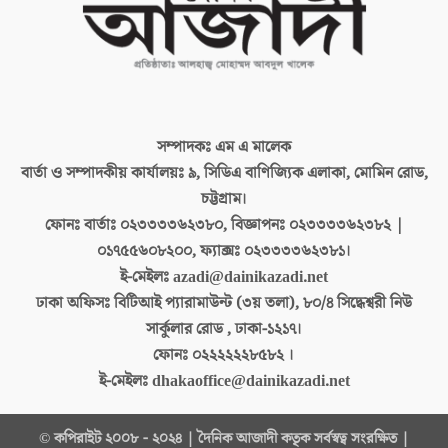
সম্পাদকঃ
এম এ মালেক
বার্তা ও সম্পাদকীয় কার্যালয়ঃ
৯, সিডিএ বাণিজ্যিক এলাকা, মোমিন রোড,
চট্টগ্রাম।
ফোনঃ বার্তাঃ
০২৩৩৩৩৬২৩৮০, বিজ্ঞাপনঃ ০২৩৩৩৩৬২৩৮২ |
০১৭৫৫৬০৮২০০, ফ্যাক্সঃ ০২৩৩৩৩৬২৩৮১।
ই-মেইলঃ
azadi@dainikazadi.net
ঢাকা অফিসঃ
বিটিআই প্যারামাউন্ট (৩য় তলা), ৮০/৪ সিদ্ধেশ্বরী নিউ
সার্কুলার রোড , ঢাকা-১২১৭।
ফোনঃ
০২২২২২২৮৫৮২ ।
ই-মেইলঃ
dhakaoffice@dainikazadi.net
© কপিরাইট ২০০৮ - ২০২৪ | দৈনিক আজাদী কতৃক সর্বস্বত্ব সংরক্ষিত |