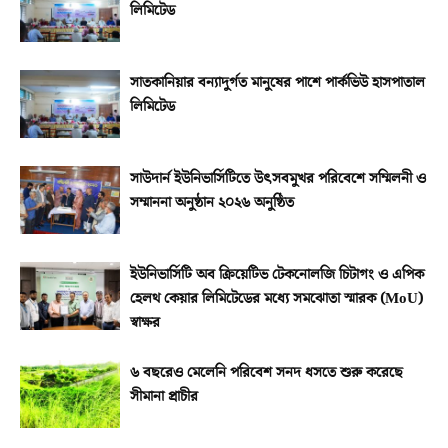
লিমিটেড
সাতকানিয়ার বন্যাদুর্গত মানুষের পাশে পার্কভিউ হাসপাতাল
লিমিটেড
সাউদার্ন ইউনিভার্সিটিতে উৎসবমুখর পরিবেশে সম্মিলনী ও
সম্মাননা অনুষ্ঠান ২০২৬ অনুষ্ঠিত
ইউনিভার্সিটি অব ক্রিয়েটিভ টেকনোলজি চিটাগং ও এপিক
হেলথ কেয়ার লিমিটেডের মধ্যে সমঝোতা স্মারক (MoU)
স্বাক্ষর
৬ বছরেও মেলেনি পরিবেশ সনদ ধসতে শুরু করেছে
সীমানা প্রাচীর