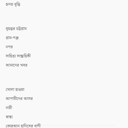
হৃদয় বৃত্তি
বৃহত্তর চট্টগ্রাম
গ্রাম-গঞ্জ
নগর
সাহিত্য সাপ্তাহিকী
আমাদের খবর
খোলা হাওয়া
আগামীদের আসর
নারী
স্বাস্থ্য
কোরআন হাদিসের বাণী