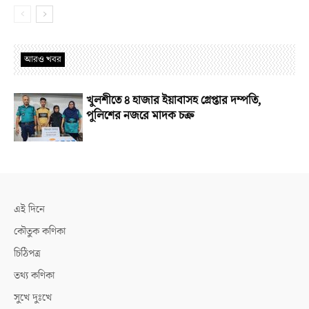
আরও খবর
খুলশীতে ৪ হাজার ইয়াবাসহ গ্রেপ্তার দম্পতি,
পুলিশের নজরে মাদক চক্র
এই দিনে
কৌতুক কণিকা
চিঠিপত্র
তথ্য কণিকা
সুখে দুঃখে