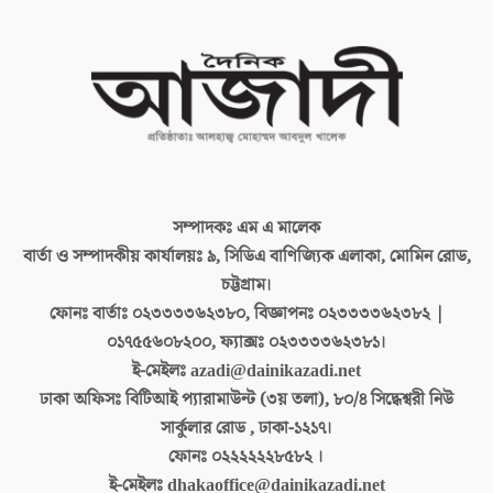
সম্পাদকঃ
এম এ মালেক
বার্তা ও সম্পাদকীয় কার্যালয়ঃ
৯, সিডিএ বাণিজ্যিক এলাকা, মোমিন রোড,
চট্টগ্রাম।
ফোনঃ বার্তাঃ
০২৩৩৩৩৬২৩৮০, বিজ্ঞাপনঃ ০২৩৩৩৩৬২৩৮২ |
০১৭৫৫৬০৮২০০, ফ্যাক্সঃ ০২৩৩৩৩৬২৩৮১।
ই-মেইলঃ
azadi@dainikazadi.net
ঢাকা অফিসঃ
বিটিআই প্যারামাউন্ট (৩য় তলা), ৮০/৪ সিদ্ধেশ্বরী নিউ
সার্কুলার রোড , ঢাকা-১২১৭।
ফোনঃ
০২২২২২২৮৫৮২ ।
ই-মেইলঃ
dhakaoffice@dainikazadi.net