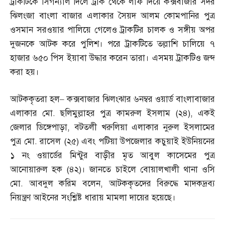
ট্রাকটিকে সিগন্যাল দিলে ট্রাক থেকে লাফ দিয়ে কক্সবাজার সদর
ঝিলংজা বাংলা বাজার এলাকার সৈয়দ আলম কোমপানির পুত্র
ওসমান সরওয়ার পালিয়ে গেলেও ট্রাকটির চালক ও সঙ্গীয় অপর
দুজনকে আটক করে পুলিশ। পরে ট্রাকটিতে তল্লাশি চালিয়ে ৭
হাজার ৬৫০ পিস ইয়াবা উদ্ধার করেন তারা। এসময় ট্রাকটিও জব্দ
করা হয়।
আটককৃতরা হল
–
কক্সবাজার ঝিলংঝার ৬নম্বর ওয়ার্ড বাংলাবাজার
এলাকার মো
.
ছলিমুল্লাহর পুত্র কামরুল ইসলাম
(
২৪
),
একই
জেলার ডিঙ্গেপাড়া
,
বটতলী খরুলিয়া এলাকার নুরুল ইসলামের
পুত্র মো
.
রাসেল
(
২৫
)
এবং পটিয়া উপজেলার কচুয়াই ইউনিয়নের
১ নং ওয়ার্ডের মিন্টুর বাড়ীর মৃত আবুল কাসেমের পুত্র
আনোয়ারুল হক
(
৪২
)
। জানতে চাইলে বোয়ালখালী থানা ওসি
মো
.
আবদুল করিম বলেন
,
আটককৃতদের বিরুদ্ধে মাদকদ্রব্য
নিয়ন্ত্রণ আইনের সংশ্লিষ্ট ধারায় মামলা দায়ের হয়েছে।