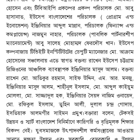
হোসেন এবং টিবিআইপি প্রকল্পের প্রকল্প পরিচালক মো
.
আবু
হাসানাত
,
ইউসেপ বাংলাদেশের পরিচালক
(
প্রোগ্রাম এন্ড
ইনোভেশন
)
ইঞ্জিনিয়ার আব্দুল মান্নান
,
পরিচালক
(
ফিন্যান্স এন্ড
কমপ্লায়েন্স
)
নাজমুন নাহার
,
পরিচালক
(
পাবলিক পার্টনারশীপ
ম্যানেডামেন্ট
)
আবু সালেহ মোহাম্মদ ফেরদৌস খান। ইউসেপ
কল্পনাজায় টিভিইটি ইনস্টিটিউটের ডেপুটি ম্যানেজার মো
.
আক্রাম
হোসেনের সঞ্চালনায় এতে স্বাগত বক্তব্য রাখেন ইউসেপ চট্টগ্রাম
রিজিওনের আঞ্চলিক ব্যাবস্থাপক ইঞ্জিনিয়ার মাসুদ আলম। বক্তব্য
রাখেন মো
.
আতিকুর রহমান
,
সাইফ উদ্দিন
,
এম
.
আর
.
মনজু
,
ইঞ্জিনিয়ার মাসুদ আলম
,
শাহীনুল ইসলাম
,
মো
.
আব্দুল কাইয়ুম
মোললা
,
মো
.
সাজ্জাদুল হক
,
ইঞ্জিনিয়ার সৈয়দ নাজিম ওনায়েদ
,
মো
.
রফিকুল ইসলাম
,
তুহিন আলী
,
দুলাল চন্দ্র গোদায়
,
ইসতিয়াক আলমগীর সাইমন প্রমুখ।বক্তারা বলেন
,
টেকসই
উন্নয়ন ও স্মার্ট বাংলাদেশ বিনির্মাণে কারিগরি ও বৃত্তিমূলক শিক্ষার
বিকল্প নেই। যুবসমাজকে উৎপাদনশীল কর্মসংস্থানের আওতায়
আনতে দক্ষতা উন্নয়ন এবং সরকারি
,
বেসরকারি ও উন্নয়ন