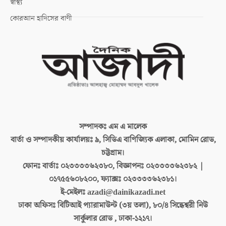
স্বাস্থ্য
কোরআন হাদিসের বাণী
সম্পাদকঃ
এম এ মালেক
বার্তা ও সম্পাদকীয় কার্যালয়ঃ
৯, সিডিএ বাণিজ্যিক এলাকা, মোমিন রোড,
চট্টগ্রাম।
ফোনঃ বার্তাঃ
০২৩৩৩৩৬২৩৮০, বিজ্ঞাপনঃ ০২৩৩৩৩৬২৩৮২ |
০১৭৫৫৬০৮২০০, ফ্যাক্সঃ ০২৩৩৩৩৬২৩৮১।
ই-মেইলঃ
azadi@dainikazadi.net
ঢাকা অফিসঃ
বিটিআই প্যারামাউন্ট (৩য় তলা), ৮০/৪ সিদ্ধেশ্বরী নিউ
সার্কুলার রোড , ঢাকা-১২১৭।