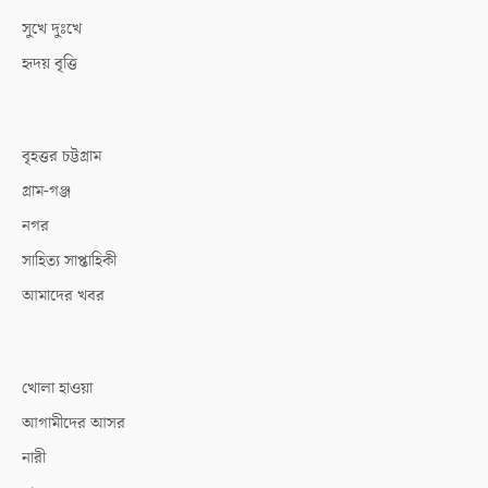
সুখে দুঃখে
হৃদয় বৃত্তি
বৃহত্তর চট্টগ্রাম
গ্রাম-গঞ্জ
নগর
সাহিত্য সাপ্তাহিকী
আমাদের খবর
খোলা হাওয়া
আগামীদের আসর
নারী