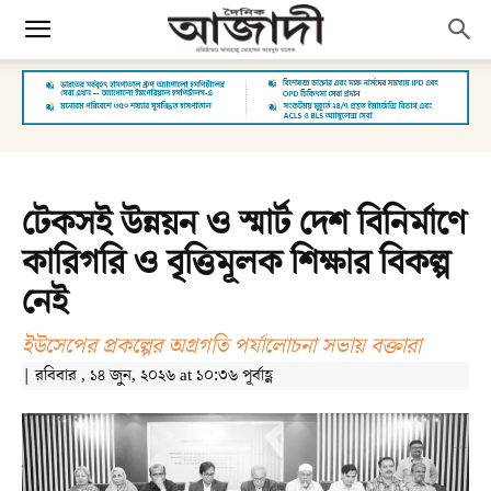
টেকসই উন্নয়ন ও স্মার্ট দেশ বিনির্মাণে
কারিগরি ও বৃত্তিমূলক শিক্ষার বিকল্প
নেই
ইউসেপের প্রকল্পের অগ্রগতি পর্যালোচনা সভায় বক্তারা
| রবিবার , ১৪ জুন, ২০২৬ at ১০:৩৬ পূর্বাহ্ণ