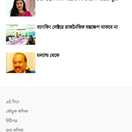
ব্যাংকিং সেক্টরে রাজনৈতিক হস্তক্ষেপ থাকবে না
হল্যান্ড থেকে
এই দিনে
কৌতুক কণিকা
চিঠিপত্র
তথ্য কণিকা