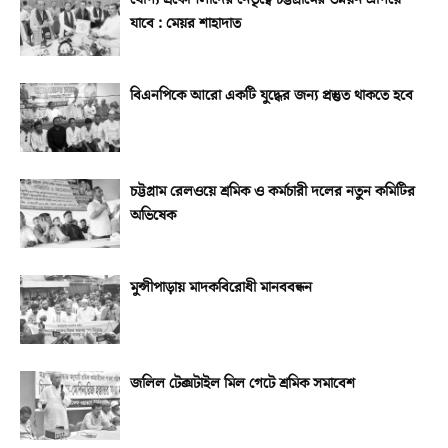
যাবে : মেয়র শাহাদাত
বিএনপিকে আরো একটি যুদ্ধের জন্য প্রস্তুত থাকতে হবে
চট্টগ্রাম রেলওয়ে শ্রমিক ও কর্মচারী দলের নতুন কমিটির
অভিষেক
মুন্সীপাড়ায় মাদকবিরোধী মানববন্ধন
জলিল টেক্সটাইল মিল গেটে শ্রমিক সমাবেশ