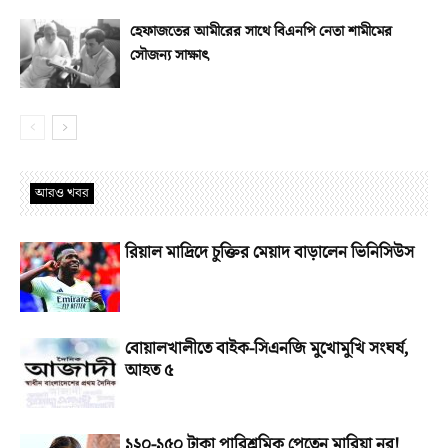
হেফাজতের আমীরের সাথে বিএনপি নেতা শামীমের
সৌজন্য সাক্ষাৎ
আরও খবর
রিয়াল মাদ্রিদে চুক্তির মেয়াদ বাড়ালেন ভিনিসিউস
বোয়ালখালীতে বাইক-সিএনজি মুখোমুখি সংঘর্ষ,
আহত ৫
১২০-১৫০ টাকা পারিশ্রমিক পেতেন মারিয়া নূর!