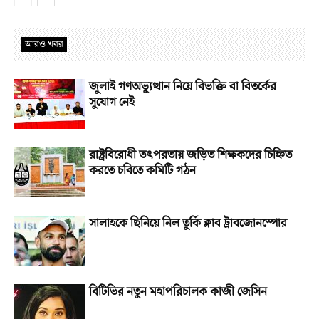
আরও খবর
জুলাই গণঅভ্যুত্থান নিয়ে বিভক্তি বা বিতর্কের
সুযোগ নেই
রাষ্ট্রবিরোধী তৎপরতায় জড়িত শিক্ষকদের চিহ্নিত
করতে চবিতে কমিটি গঠন
সালাহকে ছিনিয়ে নিল তুর্কি ক্লাব ট্রাবজোনস্পোর
বিটিভির নতুন মহাপরিচালক কাজী জেসিন