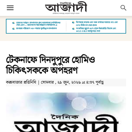
টেকনাফে দিনদুপুরে হোমিও
চিকিৎসককে অপহরণ
কক্সবাজার প্রতিনিধি | সোমবার , ২৯ জুন, ২০২৬ at ৪:৩৭ পূর্বাহ্ণ