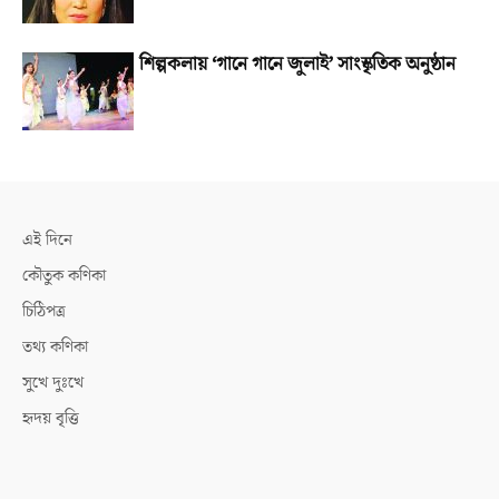
শিল্পকলায় ‘গানে গানে জুলাই’ সাংস্কৃতিক অনুষ্ঠান
এই দিনে
কৌতুক কণিকা
চিঠিপত্র
তথ্য কণিকা
সুখে দুঃখে
হৃদয় বৃত্তি