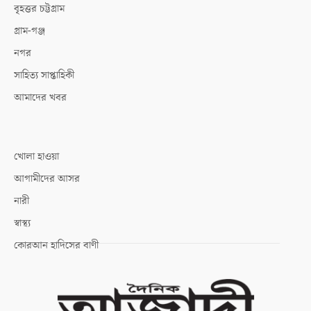
বৃহত্তর চট্টগ্রাম
গ্রাম-গঞ্জ
নগর
সাহিত্য সাপ্তাহিকী
আমাদের খবর
খোলা হাওয়া
আগামীদের আসর
নারী
স্বাস্থ্য
কোরআন হাদিসের বাণী