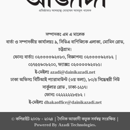
সম্পাদকঃ
এম এ মালেক
বার্তা ও সম্পাদকীয় কার্যালয়ঃ
৯, সিডিএ বাণিজ্যিক এলাকা, মোমিন রোড,
চট্টগ্রাম।
ফোনঃ বার্তাঃ
০২৩৩৩৩৬২৩৮০, বিজ্ঞাপনঃ ০২৩৩৩৩৬২৩৮২ |
০১৭৫৫৬০৮২০০, ফ্যাক্সঃ ০২৩৩৩৩৬২৩৮১।
ই-মেইলঃ
azadi@dainikazadi.net
ঢাকা অফিসঃ
বিটিআই প্যারামাউন্ট (৩য় তলা), ৮০/৪ সিদ্ধেশ্বরী নিউ
সার্কুলার রোড , ঢাকা-১২১৭।
ফোনঃ
০২২২২২২৮৫৮২ ।
ই-মেইলঃ
dhakaoffice@dainikazadi.net
© কপিরাইট ২০০৮ - ২০২৪ | দৈনিক আজাদী কতৃক সর্বস্বত্ব সংরক্ষিত |
Powered By Azadi Technologies.