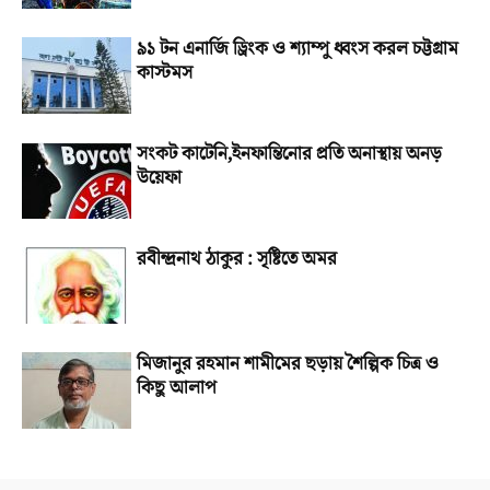
৯১ টন এনার্জি ড্রিংক ও শ্যাম্পু ধ্বংস করল চট্টগ্রাম
কাস্টমস
সংকট কাটেনি,ইনফান্তিনোর প্রতি অনাস্থায় অনড়
উয়েফা
রবীন্দ্রনাথ ঠাকুর : সৃষ্টিতে অমর
মিজানুর রহমান শামীমের ছড়ায় শৈল্পিক চিত্র ও
কিছু আলাপ