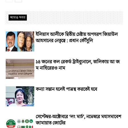
আরও খবর
ইলিয়াস আলীকে দ্বিতীয় চেষ্টায় অপহরণ জিয়াউল
আহসানের নেতৃত্বে : প্রধান কৌঁসুলি
১৪ জনের কল রেকর্ড ট্রাইব্যুনালে, তালিকায় আ জ
ম নাছিরেরও নাম
কন্যা সন্তান হলেই পাত্রস্থ করতেই হবে
সেপ্টেম্বর-অক্টোবরে ‘লং মার্চ’, নভেম্বরে মহাসমাবেশ
জামায়াত জোটের