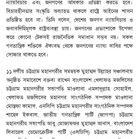
ন্যায়বিচার এবং জনগণের অধিকার প্রতিষ্ঠা করতে হবে।
বিচারহীনতার সংস্কৃতি অব্যাহত থাকলে রাষ্ট্রে আইনের শাসন
প্রতিষ্ঠিত হবে না। তিনি বলেন
,
দেশের জনগণ ন্যায়বিচার ও
জবাবদিহিমূলক রাষ্ট্রব্যবস্থা চায়। জনগণের প্রত্যাশাকে উপেক্ষা
করে কোনো টেকসই রাজনৈতিক সমাধান সম্ভব নয়। সকল
গণতান্ত্রিক শক্তিকে ঐক্যবদ্ধ থেকে জনগণের ন্যায্য দাবির পক্ষে
সোচ্চার থাকতে হবে।
১১ দলীয় চট্টগ্রাম মহানগরীর সমন্বয়ক মুহাম্মদ উল্লাহর সঞ্চালনায়
অনুষ্ঠিত সমাবেশে বক্তব্য রাখেন বাংলাদেশ খেলাফত মজলিসের
চট্টগ্রাম মহানগরীর সভাপতি মাওলানা এমদাদুল্লাহ সোহাইল
,
খেলাফত মজলিসের মহানগর সাংগঠনিক সম্পাদক মাওলানা
মোস্তফা কামাল
,
এনসিপি চট্টগ্রাম মহানগরীর সাংগঠনিক সম্পাদক
শাহেদ ইকবাল
,
জাতীয় গণতান্ত্রিক পার্টি
(
জাগপা
)
চট্টগ্রাম
মহানগরীর সভাপতি আবু মোজাফফর মুহাম্মদ আনাস
,
বাংলাদেশ
লিবারেল ডেমোক্রেটিক পার্টি
(
এলডিপি
)
চট্টগ্রাম মহানগরীর