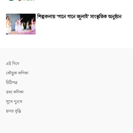
শিল্পকলায় ‘গানে গানে জুলাই’ সাংস্কৃতিক অনুষ্ঠান
এই দিনে
কৌতুক কণিকা
চিঠিপত্র
তথ্য কণিকা
সুখে দুঃখে
হৃদয় বৃত্তি