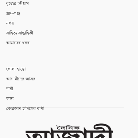
বৃহত্তর চট্টগ্রাম
গ্রাম-গঞ্জ
নগর
সাহিত্য সাপ্তাহিকী
আমাদের খবর
খোলা হাওয়া
আগামীদের আসর
নারী
স্বাস্থ্য
কোরআন হাদিসের বাণী