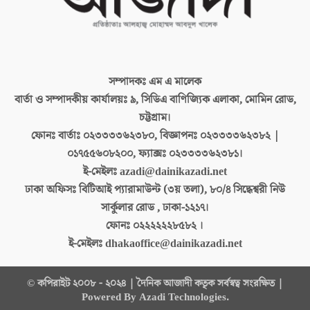
সম্পাদকঃ
এম এ মালেক
বার্তা ও সম্পাদকীয় কার্যালয়ঃ
৯, সিডিএ বাণিজ্যিক এলাকা, মোমিন রোড,
চট্টগ্রাম।
ফোনঃ বার্তাঃ
০২৩৩৩৩৬২৩৮০, বিজ্ঞাপনঃ ০২৩৩৩৩৬২৩৮২ |
০১৭৫৫৬০৮২০০, ফ্যাক্সঃ ০২৩৩৩৩৬২৩৮১।
ই-মেইলঃ
azadi@dainikazadi.net
ঢাকা অফিসঃ
বিটিআই প্যারামাউন্ট (৩য় তলা), ৮০/৪ সিদ্ধেশ্বরী নিউ
সার্কুলার রোড , ঢাকা-১২১৭।
ফোনঃ
০২২২২২২৮৫৮২ ।
ই-মেইলঃ
dhakaoffice@dainikazadi.net
© কপিরাইট ২০০৮ - ২০২৪ | দৈনিক আজাদী কতৃক সর্বস্বত্ব সংরক্ষিত |
Powered By Azadi Technologies.