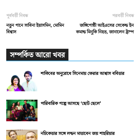
পূর্ববর্তী নিবন্ধ
পরবর্তী নিবন্ধ
নতুন গানে সাবিনা ইয়াসমিন, মোমিন
জঙ্গিগোষ্ঠী আইএসের সেকেন্ড ইন
বিশ্বাস
কমান্ড মিনুকি নিহত, জানালেন ট্রাম্প
সম্পর্কিত আরো খবর
শাকিবের অনুরোধে সিনেমায় ফেরার আশ্বাস ববিতার
পারিবারিক গল্পে আসছে ‘ছোট ছেলে’
নচিকেতার সঙ্গে লন্ডন মাতাবেন জয় শাহরিয়ার