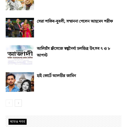
সেরা শাকিব-বুবলী, সম্মাননা পেলেন আহমেদ শরীফ
আলিয়ঁস ফ্রঁসেজে স্বল্পদৈর্ঘ্য চলচ্চিত্র উৎসব ৭ ও ৮
আগস্ট
হাই কোর্টে আলভীর জামিন
আরও খবর