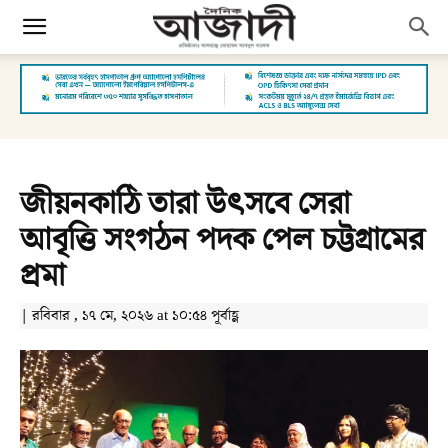
জীয়নকাঠি তারা উৎসবে সেরা
আবৃত্তি সংগঠন পদক পেল চট্টগ্রামের
প্রমা
| রবিবার , ১৭ মে, ২০২৬ at ১০:৫৪ পূর্বাহ্ণ