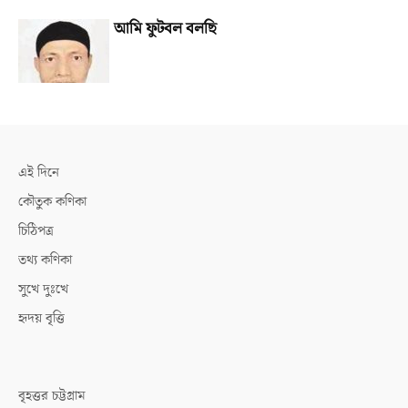
আমি ফুটবল বলছি
এই দিনে
কৌতুক কণিকা
চিঠিপত্র
তথ্য কণিকা
সুখে দুঃখে
হৃদয় বৃত্তি
বৃহত্তর চট্টগ্রাম