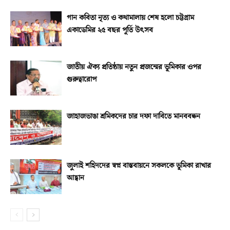
গান কবিতা নৃত্য ও কথামালায় শেষ হলো চট্টগ্রাম
একাডেমির ২৫ বছর পূর্তি উৎসব
জাতীয় ঐক্য প্রতিষ্ঠায় নতুন প্রজন্মের ভূমিকার ওপর
গুরুত্বারোপ
জাহাজভাঙা শ্রমিকদের চার দফা দাবিতে মানববন্ধন
জুলাই শহিদদের স্বপ্ন বাস্তবায়নে সকলকে ভূমিকা রাখার
আহ্বান