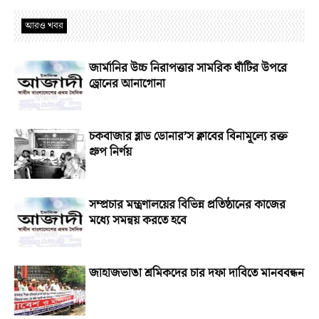
আরও খবর
জার্মানির উচ্চ নিরাপত্তার সামরিক ঘাঁটির উপরে
ড্রোনের আনাগোনা
চকবাজার ব্লাড ডোনার’স ক্লাবের বিনামূল্যে রক্ত
গ্রুপ নির্ণয়
সম্প্রচার মন্ত্রণালয়ের বিভিন্ন প্রতিষ্ঠানের কাজের
মধ্যে সমন্বয় করতে হবে
জাহাজভাঙা শ্রমিকদের চার দফা দাবিতে মানববন্ধন