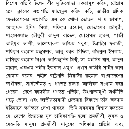
বিশেষ অতিথি ছিলেন বীর মুক্তিযোদ্ধা একরামুল করিম
,
চট্টগ্রাম
প্রেস ক্লাবের সভাপতি জাহেদুল করিম কচি
,
জাতীয় শ্রমিক
ফেডারেশনের সভাপতি এস কে খোদা তোতন
,
শ ম জামাল
,
মোহাম্মদ ইদ্রিস মিয়া
,
শফিকুর রহমান
,
মোতালেব চৌধুরী
,
শাহনেওয়াজ চৌধুরী আব্দুল বাতেন
,
মোহাম্মদ হারুন
,
গাজী
আইয়ুব আলী
,
আনোয়ারুল আজিম সবুজ
,
ইব্রাহিম ফরাজী
,
শফিকুর রহমান মজুমদার
,
আবু বক্কর সিদ্দিক
,
রফিকুল ইসলাম
,
হাসিবুর রহমান বিপ্লব
,
আজিজুদ্দিন মিন্টু
,
ডা
.
মহসিন খান
,
আব্দুল
মান্নান
,
এফএম শহীদ ইকবাল প্রমুখ। প্রধান অতিথি সাইদ আল
নোমান বলেন
,
শহীদ রাষ্ট্রপতি জিয়াউর রহমান বাংলাদেশের
স্বাধীনতা
,
সার্বভৌমত্ব ও গণতন্ত্র রক্ষায় আজীবন সংগ্রাম করে
গেছেন। দেশে বহুদলীয় গণতন্ত্র প্রতিষ্ঠা
,
উৎপাদনমুখী অর্থনীতি
গড়ে তোলা এবং জাতীয়তাবাদী চেতনার বিকাশে তাঁর অবদান
ইতিহাসে স্বর্ণাক্ষরে লেখা থাকবে। তিনি সবসময় বিশ্বাস করতেন
যে
,
দেশের উন্নয়নের মূল চালিকাশক্তি হলো শ্রমজীবী
,
কৃষক ও
মেহনতি মানুষ। শ্রমজীবী মানুষের অধিকার প্রতিষ্ঠা এবং