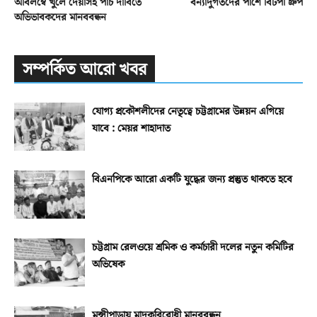
অবিলম্বে খুলে দেয়াসহ পাঁচ দাবিতে
বন্যাদুর্গতদের পাশে বিটপী গ্রুপ
অভিভাবকদের মানববন্ধন
সম্পর্কিত আরো খবর
যোগ্য প্রকৌশলীদের নেতৃত্বে চট্টগ্রামের উন্নয়ন এগিয়ে
যাবে : মেয়র শাহাদাত
বিএনপিকে আরো একটি যুদ্ধের জন্য প্রস্তুত থাকতে হবে
চট্টগ্রাম রেলওয়ে শ্রমিক ও কর্মচারী দলের নতুন কমিটির
অভিষেক
মুন্সীপাড়ায় মাদকবিরোধী মানববন্ধন