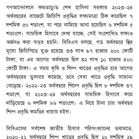
গণআন্দোলনে ক্ষমতাচ্যুত শেখ হাসিনা সরকার ২০২৩
–
২৪
অর্থবছরের বাজেটে জিডিপি প্রবৃদ্ধির লক্ষ্যমাত্রা ঠিক করেছিল ৭
দশমিক ৫০ শতাংশ
,
যা পরে নামিয়ে আনা হয়েছিল ৬ দশমিক ৫
শতাংশে। সাময়িক হিসাবে দেখা যাচ্ছে
,
সেই সংশোধিত লক্ষ্যও
অর্জনও করা সম্ভব হয়নি। বিবিএস বলছে
,
গত অর্থবছরে স্থির
মূল্যে জিডিপিতে যুক্ত হয়েছে ৩৩ লাখ ৯৭ হাজার ২০০ কোটি
টাকা
,
যা এর আগের অর্থবছরে ছিল ৩২ লাখ ১০ হাজার ৪০০
কোটি টাকা। এ সময় কৃষি ও শিল্প খাতের প্রবৃদ্ধির হার আগের
অর্থবছরের তুলনায় কমেছে
;
তবে সেবা খাতে প্রবৃদ্ধি সামান্য
বেড়েছে। ২০২২
–
২৩ অর্থবছরে শিল্পে প্রবৃদ্ধি ছিল ৮ দশমিক ৩৭
শতাংশ
,
যা ২০২৩
–
২৪ অর্থবছরের সাময়িক হিসাবে কমে
দাঁড়িয়েছে ৬ দশমিক ৬৬ শতাংশে। এ নিয়ে টানা চার অর্থবছর
শিল্প প্রবৃদ্ধি কমতির ধারায় রইল।
বিবিএসের সর্বশেষ জাতীয় হিসাব পরিসংখ্যানের তথ্যমতে
,
২০২০
–
২১ অর্থবছরে শিল্প খাতের প্রবৃদ্ধি ছিল ১০ দশমিক ২৯