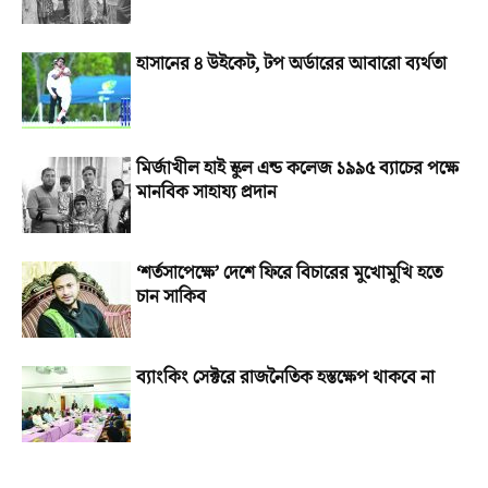
হাসানের ৪ উইকেট, টপ অর্ডারের আবারো ব্যর্থতা
মির্জাখীল হাই স্কুল এন্ড কলেজ ১৯৯৫ ব্যাচের পক্ষে
মানবিক সাহায্য প্রদান
‘শর্তসাপেক্ষে’ দেশে ফিরে বিচারের মুখোমুখি হতে
চান সাকিব
ব্যাংকিং সেক্টরে রাজনৈতিক হস্তক্ষেপ থাকবে না