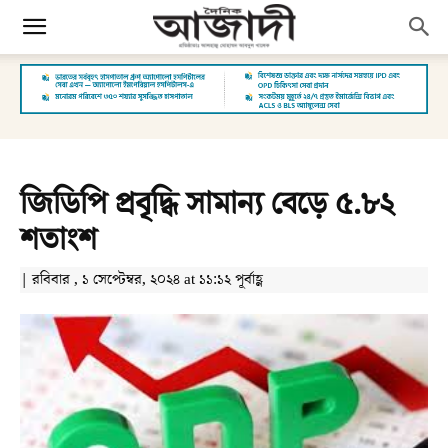
জিডিপি প্রবৃদ্ধি সামান্য বেড়ে ৫.৮২
শতাংশ
| রবিবার , ১ সেপ্টেম্বর, ২০২৪ at ১১:১২ পূর্বাহ্ণ