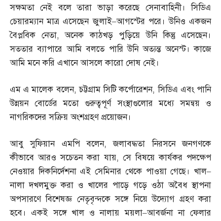
সক্ষমতা নেই বলে তারা ভাড়া করেছে সেনাবাহিনী। সিডিএ
চেয়ারম্যান মাত্র এসেছেন জুলাই
–
আগস্টের পরে। উনিও একজন
বৈপ্লবিক নেতা
,
অনেক কাঠখড় পুড়িয়ে উনি কিন্তু এসেছেন।
সততার ব্যাপারে আমি বলতে পারি উনি অত্যন্ত অনেস্ট। কাজে
আমি মনে করি এখানে আসলে কারো দোষ নেই।
এম এ মালেক বলেন
,
চট্টগ্রাম সিটি কর্পোরেশন
,
সিডিএ এবং পানি
উন্নয়ন বোর্ডের মতো গুরুত্বপূর্ণ সংস্থাগুলোর মধ্যে সমন্বয় ও
নাগরিকদের সক্রিয় অংশগ্রহণ প্রয়োজন।
আবু সুফিয়ান এমপি বলেন
,
জলাবদ্ধতা নিরসনে জনগণকে
কীভাবে আরও সচেতন করা যায়
,
সে বিষয়ে কার্যকর পদক্ষেপ
নেওয়ার দিকনির্দেশনা এই সেমিনার থেকে পাওয়া গেছে। খাল
–
নালা দখলমুক্ত করা ও খালের পাড়ে গড়ে ওঠা অবৈধ স্থাপনা
অপসারণে বিশেষজ্ঞ নেতৃবৃন্দকে সঙ্গে নিয়ে উদ্যোগ গ্রহণ করা
হবে। একই সঙ্গে খাল ও নালায় ময়লা
–
আবর্জনা না ফেলার