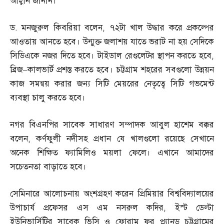
আহ্বান জানান।
ড
.
মনজুরুল কিবরিয়া বলেন
,
৭২টা খাল উদ্ধার করে প্রকল্পের
আওতায় আনতে হবে। উন্মুক্ত জলাশয় যাতে ভরাট না হয় সেদিকে
সিডিএকে নজর দিতে হবে। টাইডাল রেগুলেটর স্থাপন করতে হবে
,
ব্রিজ
–
কালভার্ট প্রশস্ত করতে হবে। চট্টগ্রাম শহরের সবগুলো উন্নয়ন
কাজ সমন্বয় করার জন্য সিটি মেয়রের নেতৃত্বে সিটি গভমেন্ট
ব্যবস্থা চালু করতে হবে।
নগর বিএনপির সাবেক সাধারণ সম্পাদক আবুল হাশেম বক্কর
বলেন
,
কর্ণফুলী নদীসহ প্রধান যে খালগুলো রয়েছে সেখানে
অনেক শিক্ষিত ফ্যামিলিও ময়লা ফেলে। এখানে আমাদের
সচেতনতা বাড়াতে হবে।
সেমিনারে আলোচনায় অংশগ্রহণ করেন প্রিমিয়ার বিশ্ববিদ্যালয়ের
উপাচার্য প্রফেসর এস এম নসরুল কদির
,
ইস্ট ডেল্টা
ইউনিভার্সিটির সাবেক ভিসি ও ফোরাম ফর প্ল্যানড চট্টগ্রামের