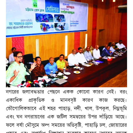
নগরের জলাবদ্ধতার পেছনে একক কোনো কারণ নেই। বরং
একাধিক প্রাকৃতিক ও মানবসৃষ্ট কারণ কাজ করছে।
ভৌগোলিকভাবে এই শহর পাহাড়
,
নদী
,
খাল
,
উপকূল
,
নিম্নভূমি
এবং ঘন নগরায়ণের এক জটিল সমন্বয়ের উপর দাঁড়িয়ে আছে।
ফলে বর্ষা মৌসুমে অল্প সময়ের অতিবৃষ্টি
,
পাহাড়ি ঢল
,
জোয়ারের