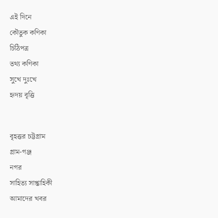
এই দিনে
কৌতুক কণিকা
চিঠিপত্র
তথ্য কণিকা
সুখে দুঃখে
হৃদয় বৃত্তি
বৃহত্তর চট্টগ্রাম
গ্রাম-গঞ্জ
নগর
সাহিত্য সাপ্তাহিকী
আমাদের খবর