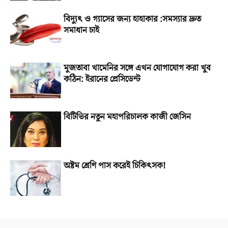
বিদ্যুৎ ও গ্যাসের জন্য হাহাকার :সমস্যার দ্রুত
সমাধান চাই
মুজতাবা খামেনির সঙ্গে এখন যোগাযোগ করা খুব
কঠিন: ইরানের প্রেসিডেন্ট
বিটিভির নতুন মহাপরিচালক কাজী জেসিন
অষ্টম শ্রেণি পাস করেই চিকিৎসক!