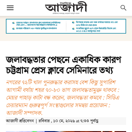
জলাবদ্ধতার পেছনে একাধিক কারণ
চট্টগ্রাম প্রেস ক্লাবে সেমিনারে তথ্য
নগরের ৭২টি খাল পুনরুদ্ধার করাসহ বেশ কিছু সুপারিশ
আগামী বর্ষায় শহর ৭০-৮০ ভাগ জলাবদ্ধতামুক্ত থাকবে :
মেয়র পাহাড় কাটা বন্ধ করেন, জলাবদ্ধতা কমবে : সিডিএ
চেয়ারম্যান গুরুত্বপূর্ণ সংস্থাগুলোর সমন্বয় প্রয়োজন :
আজাদী সম্পাদক.
আজাদী প্রতিবেদন | রবিবার , ১০ মে, ২০২৬ at ৭:৩৩ পূর্বাহ্ণ