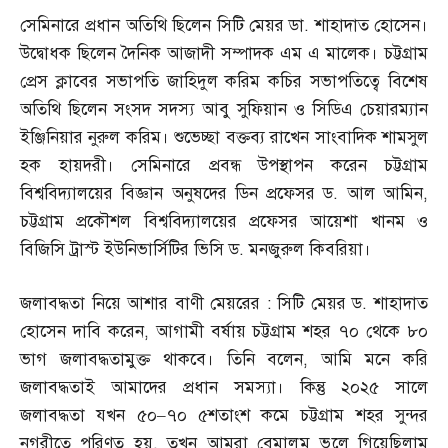
সেমিনারে প্রধান অতিথি ছিলেন সিটি মেয়র ডা
.
শাহাদাত হোসেন।
উদ্বোধক ছিলেন দৈনিক আজাদী সম্পাদক এম এ মালেক। চট্টগ্রাম
প্রেস ক্লাবের সভাপতি জাহিদুল করিম কচির সভাপতিত্বে বিশেষ
অতিথি ছিলেন সংসদ সদস্য আবু সুফিয়ান ও সিডিএ চেয়ারম্যান
ইঞ্জিনিয়ার নুরুল করিম। শুভেচ্ছা বক্তব্য রাখেন সাংবাদিক শামসুল
হক হায়দরী। সেমিনারে প্রবন্ধ উপস্থাপন করেন চট্টগ্রাম
বিশ্ববিদ্যালয়ের বিজ্ঞান অনুষদের ডিন প্রফেসর ড
.
আল আমিন
,
চট্টগ্রাম প্রকৌশল বিশ্ববিদ্যালয়ের প্রফেসর আয়েশা খানম ও
বিজিসি ট্রাস্ট ইউনিভার্সিটির ভিসি ড
.
মনজুরুল কিবরিয়া।
জলাবদ্ধতা নিয়ে আশার বাণী মেয়রের
:
সিটি মেয়র ড
.
শাহাদাত
হোসেন দাবি করেন
,
আগামী বর্ষায় চট্টগ্রাম শহর ৭০ থেকে ৮০
ভাগ জলাবদ্ধতামুক্ত থাকবে। তিনি বলেন
,
আমি মনে করি
জলাবদ্ধতাই আমাদের প্রধান সমস্যা। কিন্তু ২০২৫ সালে
জলাবদ্ধতা যখন ৫০
–
৭০ ৫শতাংশ কমে চট্টগ্রাম শহর সুন্দর
নগরীতে পরিণত হয়
,
তখন আমরা বেমালুম ভুলে গিয়েছিলাম