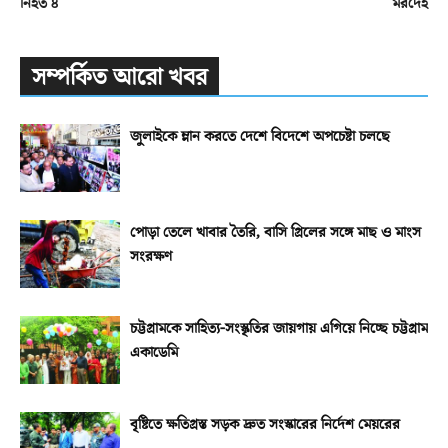
নিহত ৪
মরদেহ
সম্পর্কিত আরো খবর
জুলাইকে ম্লান করতে দেশে বিদেশে অপচেষ্টা চলছে
পোড়া তেলে খাবার তৈরি, বাসি গ্রিলের সঙ্গে মাছ ও মাংস
সংরক্ষণ
চট্টগ্রামকে সাহিত্য-সংস্কৃতির জায়গায় এগিয়ে নিচ্ছে চট্টগ্রাম
একাডেমি
বৃষ্টিতে ক্ষতিগ্রস্ত সড়ক দ্রুত সংস্কারের নির্দেশ মেয়রের