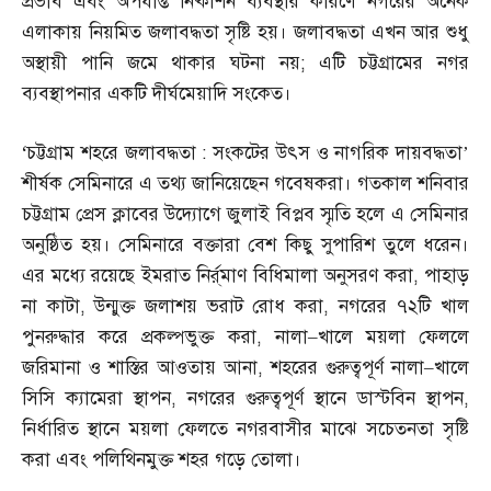
প্রভাব এবং অপর্যাপ্ত নিষ্কাশন ব্যবস্থার কারণে নগরের অনেক
এলাকায় নিয়মিত জলাবদ্ধতা সৃষ্টি হয়। জলাবদ্ধতা এখন আর শুধু
অস্থায়ী পানি জমে থাকার ঘটনা নয়
;
এটি চট্টগ্রামের নগর
ব্যবস্থাপনার একটি দীর্ঘমেয়াদি সংকেত।
‘
চট্টগ্রাম শহরে জলাবদ্ধতা
:
সংকটের উৎস ও নাগরিক দায়বদ্ধতা’
শীর্ষক সেমিনারে এ তথ্য জানিয়েছেন গবেষকরা। গতকাল শনিবার
চট্টগ্রাম প্রেস ক্লাবের উদ্যোগে জুলাই বিপ্লব স্মৃতি হলে এ সেমিনার
অনুষ্ঠিত হয়। সেমিনারে বক্তারা বেশ কিছু সুপারিশ তুলে ধরেন।
এর মধ্যে রয়েছে ইমরাত নির্র্মাণ বিধিমালা অনুসরণ করা
,
পাহাড়
না কাটা
,
উন্মুক্ত জলাশয় ভরাট রোধ করা
,
নগরের ৭২টি খাল
পুনরুদ্ধার করে প্রকল্পভুক্ত করা
,
নালা
–
খালে ময়লা ফেললে
জরিমানা ও শাস্তির আওতায় আনা
,
শহরের গুরুত্বপূর্ণ নালা
–
খালে
সিসি ক্যামেরা স্থাপন
,
নগরের গুরুত্বপূর্ণ স্থানে ডাস্টবিন স্থাপন
,
নির্ধারিত স্থানে ময়লা ফেলতে নগরবাসীর মাঝে সচেতনতা সৃষ্টি
করা এবং পলিথিনমুক্ত শহর গড়ে তোলা।