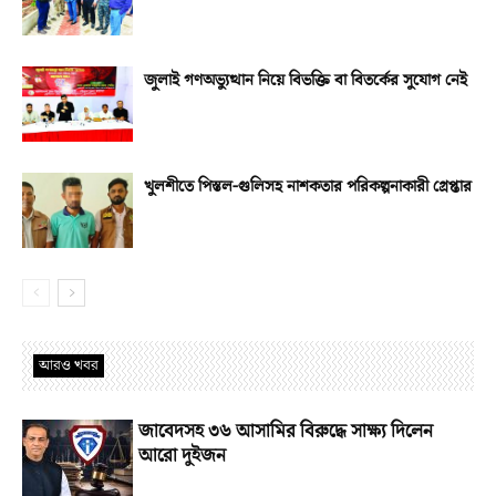
জুলাই গণঅভ্যুত্থান নিয়ে বিভক্তি বা বিতর্কের সুযোগ নেই
খুলশীতে পিস্তল-গুলিসহ নাশকতার পরিকল্পনাকারী গ্রেপ্তার
আরও খবর
জাবেদসহ ৩৬ আসামির বিরুদ্ধে সাক্ষ্য দিলেন
আরো দুইজন