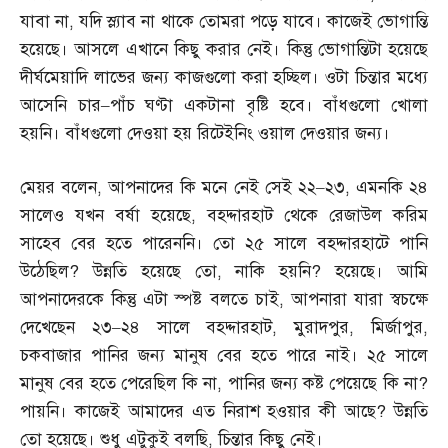
যাবা না
,
যদি স্ল্যাব না থাকে তোমরা পড়ে যাবে। কাজেই ভোগান্তি
হয়েছে। আসলে এখানে কিছু করার নেই। কিন্তু ভোগান্তিটা হয়েছে
দীর্ঘমেয়াদি লাভের জন্য কাজগুলো করা হচ্ছিল। ওটা চিন্তার মধ্যে
আসেনি চার
–
পাঁচ ঘণ্টা একটানা বৃষ্টি হবে। বাঁধগুলো খোলা
হয়নি। বাঁধগুলো দেওয়া হয় রিটেইনিং ওয়াল দেওয়ার জন্য।
মেয়র বলেন
,
আপনাদের কি মনে নেই সেই ২২
–
২৩
,
এমনকি ২৪
সালেও যখন বর্ষা হয়েছে
,
বহদ্দারহাট থেকে রেজাউল করিম
সাহেব বের হতে পারেননি। তো ২৫ সালে বহদ্দারহাটে পানি
উঠেছিল
?
উন্নতি হয়েছে তো
,
নাকি হয়নি
?
হয়েছে। আমি
আপনাদেরকে কিন্তু এটা স্পষ্ট বলতে চাই
,
আপনারা যারা স্বচক্ষে
দেখেছেন ২৩
–
২৪ সালে বহদ্দারহাট
,
মুরাদপুর
,
মির্জাপুর
,
চকবাজার পানির জন্য মানুষ বের হতে পারে নাই। ২৫ সালে
মানুষ বের হতে পেরেছিল কি না
,
পানির জন্য কষ্ট পেয়েছে কি না
?
পায়নি। কাজেই আমাদের এত নিরাশ হওয়ার কী আছে
?
উন্নতি
তো হয়েছে। শুধু এটুকুই বলছি
,
চিন্তার কিছু নেই।