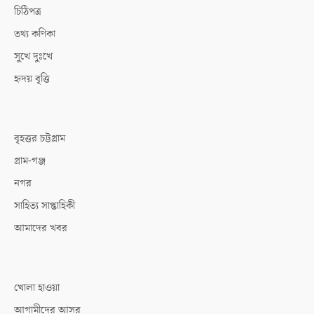
চিঠিপত্র
তথ্য কণিকা
সুখে দুঃখে
হৃদয় বৃত্তি
বৃহত্তর চট্টগ্রাম
গ্রাম-গঞ্জ
নগর
সাহিত্য সাপ্তাহিকী
আমাদের খবর
খোলা হাওয়া
আগামীদের আসর