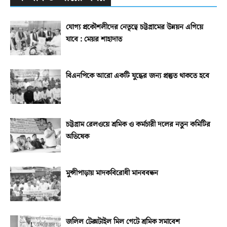
যোগ্য প্রকৌশলীদের নেতৃত্বে চট্টগ্রামের উন্নয়ন এগিয়ে
যাবে : মেয়র শাহাদাত
বিএনপিকে আরো একটি যুদ্ধের জন্য প্রস্তুত থাকতে হবে
চট্টগ্রাম রেলওয়ে শ্রমিক ও কর্মচারী দলের নতুন কমিটির
অভিষেক
মুন্সীপাড়ায় মাদকবিরোধী মানববন্ধন
জলিল টেক্সটাইল মিল গেটে শ্রমিক সমাবেশ