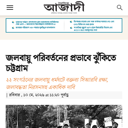
জলবায়ু পরিবর্তনের প্রভাবে ঝুঁকিতে
চট্টগ্রাম
২২ সংগঠনের জলবায়ু ধর্মঘটে বক্তব্য সিআরবি রক্ষা,
জলাবদ্ধতা নিরসনসহ একাধিক দাবি
| রবিবার , ১০ মে, ২০২৬ at ১১:২০ পূর্বাহ্ণ