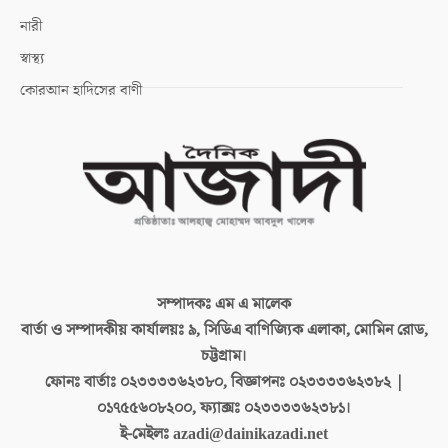
নারী
স্বাস্থ্য
কোরআন হাদিসের বাণী
সম্পাদকঃ
এম এ মালেক
বার্তা ও সম্পাদকীয় কার্যালয়ঃ
৯, সিডিএ বাণিজ্যিক এলাকা, মোমিন রোড,
চট্টগ্রাম।
ফোনঃ বার্তাঃ
০২৩৩৩৩৬২৩৮০, বিজ্ঞাপনঃ ০২৩৩৩৩৬২৩৮২ |
০১৭৫৫৬০৮২০০, ফ্যাক্সঃ ০২৩৩৩৩৬২৩৮১।
ই-মেইলঃ
azadi@dainikazadi.net