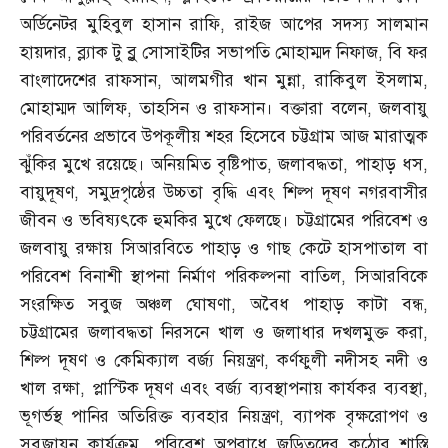
অর্ডিনেটর মুহিবুল হাসান রাফি
,
রাইজ আপের সদস্য সালমান
হায়দার
,
ব্ল্যাক টু ব্লু সোসাইটির সভাপতি মোহাম্মদ নিফাজ
,
বি ফর
বাংলাদেশের রাফসান
,
আলমগীর খান মুন্না
,
রাকিবুল ইসলাম
,
মোহাম্মদ আলিফ
,
তাহসিন ও রাফসান। বক্তারা বলেন
,
জলবায়ু
পরিবর্তনের প্রভাবে উপকূলীয় শহর হিসেবে চট্টগ্রাম আজ মারাত্মক
ঝুঁকির মুখে রয়েছে। অনিয়মিত বৃষ্টিপাত
,
জলাবদ্ধতা
,
পাহাড় ধস
,
বায়ুদূষণ
,
সমুদ্রপৃষ্ঠের উচ্চতা বৃদ্ধি এবং শিল্প দূষণ নগরবাসীর
জীবন ও ভবিষ্যৎকে হুমকির মুখে ফেলছে। চট্টগ্রামের পরিবেশ ও
জলবায়ু রক্ষায় সিআরবিতে পাহাড় ও গাছ কেটে হাসপাতাল বা
পরিবেশ বিনাশী স্থাপনা নির্মাণ পরিকল্পনা বাতিল
,
সিআরবিকে
সংরক্ষিত সবুজ অঞ্চল ঘোষণা
,
অবৈধ পাহাড় কাটা বন্ধ
,
চট্টগ্রামের জলাবদ্ধতা নিরসনে খাল ও জলাধার দখলমুক্ত করা
,
শিল্প দূষণ ও কেমিক্যাল বর্জ্য নিয়ন্ত্রণ
,
কর্ণফুলী নদীসহ নদী ও
খাল রক্ষা
,
প্লাস্টিক দূষণ এবং বর্জ্য ব্যবস্থাপনায় কার্যকর ব্যবস্থা
,
ভূগর্ভস্থ পানির অতিরিক্ত ব্যবহার নিয়ন্ত্রণ
,
ব্যাপক বৃক্ষরোপণ ও
সবুজায়ন কার্যক্রম
,
পরিবেশ অপরাধে জড়িতদের কঠোর শাস্তি