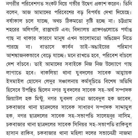
নগরীর পরিবেশগত সংকট নিয়ে গভীর উদ্বেগ প্রকাশ করেন। তিনি
বলেন
,
আজ আমাদের পরিবেশের বড় বিপর্যয় দেখা দিয়েছে।
বর্ষাকাল চলে যাচ্ছে
,
অথচ ঠিকমতো বৃষ্টি হচ্ছে না। চট্টগ্রাম
শহরের অলিগলি
,
রাস্তাঘাট এবং বিদ্যালয় প্রাঙ্গণগুলোতে পর্যাপ্ত
গাছ না থাকার কারণে মানুষ এখন ভালোমতো অঙিজেন নিতে
পারছে না। বাতাসে কার্বন ডাই
–
অঙাইডের পরিমাণ
আশঙ্কাজনকভাবে বেড়ে যাচ্ছে। মনে রাখতে হবে
,
পরিবেশ বাঁচলে
দেশ বাঁচবে। তাই আমাদের সবাইকে নিজ নিজ উদ্যোগে গাছ
লাগাতে হবে। বাকলিয়া থানা যুবদলের সাবেক আহ্বায়ক
ইসমাইল হোসেন লেদুর সঞ্চালনায় কর্মসূচিতে বিশেষ অতিথি
হিসেবে উপস্থিত ছিলেন নগর যুবদলের সাবেক সহ
–
অর্থ সম্পাদক
জিয়াউল হক মিন্টু
,
নগর যুবদল নেতা জাবেদুল হক জাবেদ
,
চকবাজার থানা ছাত্রদলের সাবেক সাধারণ সম্পাদক সাদ্দামুল
হক
,
নগর ছাত্রদলের সাবেক সহ
–
সভাপতি সালেহনূর নাসিম
,
চকবাজার থানা ছাত্রদলের সাবেক সিনিয়র সহ
–
সভাপতি রাকিবুল
হাসান রাকিব
,
চকবাজার থানা মহিলা দলের সভানেত্রী নাজমা