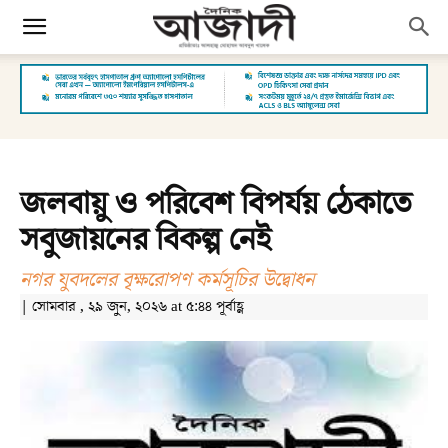
জলবায়ু ও পরিবেশ বিপর্যয় ঠেকাতে
সবুজায়নের বিকল্প নেই
নগর যুবদলের বৃক্ষরোপণ কর্মসূচির উদ্বোধন
| সোমবার , ২৯ জুন, ২০২৬ at ৫:৪৪ পূর্বাহ্ণ