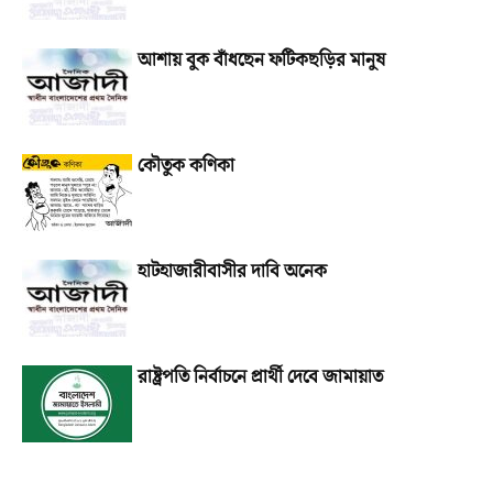
আশায় বুক বাঁধছেন ফটিকছড়ির মানুষ
কৌতুক কণিকা
হাটহাজারীবাসীর দাবি অনেক
রাষ্ট্রপতি নির্বাচনে প্রার্থী দেবে জামায়াত