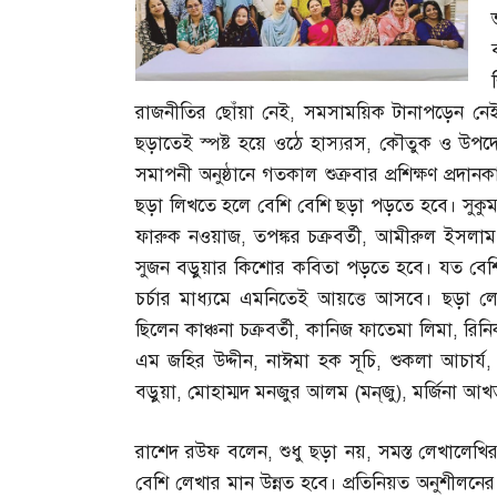
রাজনীতির ছোঁয়া নেই
,
সমসাময়িক টানাপড়েন নে
ছড়াতেই স্পষ্ট হয়ে ওঠে হাস্যরস
,
কৌতুক ও উপদেশ
সমাপনী অনুষ্ঠানে গতকাল শুক্রবার প্রশিক্ষণ প
ছড়া লিখতে হলে বেশি বেশি ছড়া পড়তে হবে। সুকুম
ফারুক নওয়াজ
,
তপঙ্কর চক্রবর্তী
,
আমীরুল ইসলাম
সুজন বড়ুয়ার কিশোর কবিতা পড়তে হবে। যত বেশ
চর্চার মাধ্যমে এমনিতেই আয়ত্তে আসবে। ছড়া লেখ
ছিলেন কাঞ্চনা চক্রবর্তী
,
কানিজ ফাতেমা লিমা
,
রিনি
এম জহির উদ্দীন
,
নাঈমা হক সূচি
,
শুকলা আচার্য
বড়ুয়া
,
মোহাম্মদ মনজুর আলম
(
মন্‌জু
),
মর্জিনা আখ
রাশেদ রউফ বলেন
,
শুধু ছড়া নয়
,
সমস্ত লেখালেখ
বেশি লেখার মান উন্নত হবে। প্রতিনিয়ত অনুশীলনের