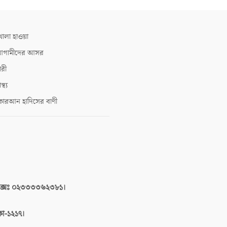
োলা হাওয়া
গামীদের আসর
ারী
াস্থ্য
োরআন হাদিসের বাণী
াক্সঃ ০২৩৩৩৩৬২৩৮১।
াকা-১২১৭।