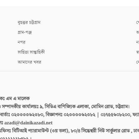
বৃহত্তর চট্টগ্রাম
খ
গ্রাম-গঞ্জ
আ
নগর
ন
সাহিত্য সাপ্তাহিকী
স্ব
আমাদের খবর
ক
দকঃ
এম এ মালেক
 ও সম্পাদকীয় কার্যালয়ঃ
৯, সিডিএ বাণিজ্যিক এলাকা, মোমিন রোড, চট্টগ্রাম।
ার্তাঃ
০২৩৩৩৩৬২৩৮০, বিজ্ঞাপনঃ ০২৩৩৩৩৬২৩৮২ | ০১৭৫৫৬০৮২০০, ফ্য
লঃ
azadi@dainikazadi.net
অফিসঃ
বিটিআই প্যারামাউন্ট (৩য় তলা), ৮০/৪ সিদ্ধেশ্বরী নিউ সার্কুলার রোড , ঢ