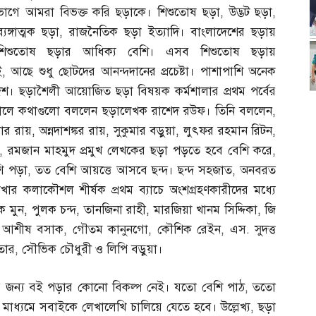
ভাগে আমরা বিভক্ত করি ছড়াকে। শিশুতোষ ছড়া
,
উদ্ভট ছড়া
,
ব্যঙ্গাত্মক ছড়া
,
রাজনৈতিক ছড়া ইত্যাদি। বাংলাদেশের ছড়ায়
শিশুতোষ ছড়ার আধিক্য বেশি। এসব শিশুতোষ ছড়ায়
ই
,
আছে শুধু ছোটদের আনন্দদানের প্রচেষ্টা। পাশাপাশি অনেক
। ছড়াশৈলী আয়োজিত ছড়া বিষয়ক কর্মশালার প্রথম পর্বের
্রদানকালে কথাগুলো বললেন ছড়ালেখক রাশেদ রউফ। তিনি বললেন
,
ার রায়
,
অন্নদাশঙ্কর রায়
,
সুকুমার বড়ুয়া
,
লুৎফর রহমান রিটন
,
,
রমজান মাহমুদ প্রমুখ লেখকের ছড়া পড়তে হবে বেশি করে
,
ি পড়া
,
তত বেশি আয়ত্তে আসবে ছন্দ। ছন্দ সহজাত
,
অনবরত
ার কলাকৌশল শীর্ষক প্রথম ব্যাচে অংশগ্রহণকারীদের মধ্যে
ক মুন
,
পুলক চন্দ
,
তানজিনা রাহী
,
মারজিয়া খানম সিদ্দিকা
,
জি
,
আশীষ বসাক
,
গৌতম কানুনগো
,
কৌশিক রেইন
,
এস
.
সুদত্ত
তার
,
সৌভিক চৌধুরী ও লিপি বড়ুয়া।
ির জন্য বই পড়ার কোনো বিকল্প নেই। যতো বেশি পাঠ
,
ততো
 মাধ্যমে সবাইকে লেখালেখি চালিয়ে যেতে হবে। উল্লেখ্য
,
ছড়া