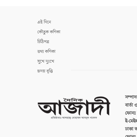
এই দিনে
কৌতুক কণিকা
চিঠিপত্র
তথ্য কণিকা
সুখে দুঃখে
হৃদয় বৃত্তি
সম্পা
বার্তা
ফোনঃ ব
ই-মেই
ঢাকা 