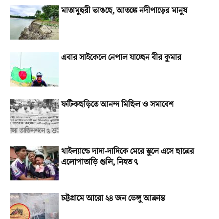
মাতামুহুরী ভাঙছে, আতঙ্কে নদীপাড়ের মানুষ
এবার সাইকেলে নেপাল যাচ্ছেন বীর কুমার
ফটিকছড়িতে আনন্দ মিছিল ও সমাবেশ
থাইল্যান্ডে দাদা-দাদিকে মেরে স্কুলে এসে ছাত্রের
এলোপাতাড়ি গুলি, নিহত ৭
চট্টগ্রামে আরো ২৪ জন ডেঙ্গু আক্রান্ত