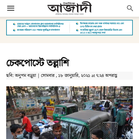
চেকপোস্টে তল্লাশি
ছবি: অনুপম বড়ুয়া | সোমবার , ১৮ জানুয়ারি, ২০২১ at ৭:২৪ অপরাহ্ণ