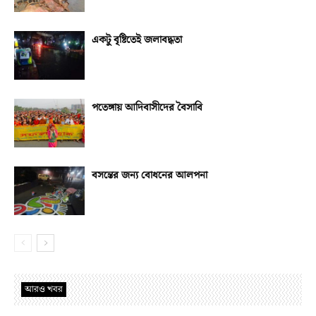
একটু বৃষ্টিতেই জলাবদ্ধতা
পতেঙ্গায় আদিবাসীদের বৈসাবি
বসন্তের জন্য বোধনের আলপনা
আরও খবর