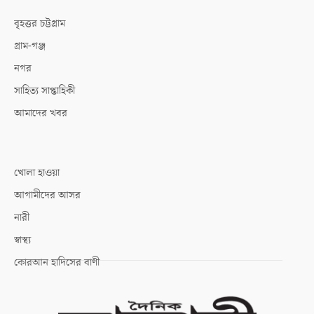
বৃহত্তর চট্টগ্রাম
গ্রাম-গঞ্জ
নগর
সাহিত্য সাপ্তাহিকী
আমাদের খবর
খোলা হাওয়া
আগামীদের আসর
নারী
স্বাস্থ্য
কোরআন হাদিসের বাণী