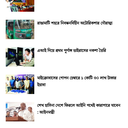
রাঙামাটি শহরে নিবন্ধনবিহীন অটোরিকশার দৌরাত্ম্য
এআই দিয়ে প্রথম পূর্ণাঙ্গ ভাইরাসের নকশা তৈরি
মাইক্রোবাসের গোপন চেম্বারে ১ কোটি ৩০ লাখ টাকার
ইয়াবা
শেখ হাসিনা দেশে ফিরলে আইনি পথেই কারাগারে যাবেন
: আইনমন্ত্রী