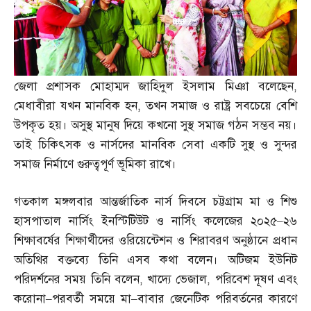
জেলা প্রশাসক মোহাম্মদ জাহিদুল ইসলাম মিঞা বলেছেন
,
মেধাবীরা যখন মানবিক হন
,
তখন সমাজ ও রাষ্ট্র সবচেয়ে বেশি
উপকৃত হয়। অসুস্থ মানুষ দিয়ে কখনো সুস্থ সমাজ গঠন সম্ভব নয়।
তাই চিকিৎসক ও নার্সদের মানবিক সেবা একটি সুস্থ ও সুন্দর
সমাজ নির্মাণে গুরুত্বপূর্ণ ভূমিকা রাখে।
গতকাল মঙ্গলবার আন্তর্জাতিক নার্স দিবসে চট্টগ্রাম মা ও শিশু
হাসপাতাল নার্সিং ইনস্টিটিউট ও নার্সিং কলেজের ২০২৫
–
২৬
শিক্ষাবর্ষের শিক্ষার্থীদের ওরিয়েন্টেশন ও শিরাবরণ অনুষ্ঠানে প্রধান
অতিথির বক্তব্যে তিনি এসব কথা বলেন। অটিজম ইউনিট
পরিদর্শনের সময় তিনি বলেন
,
খাদ্যে ভেজাল
,
পরিবেশ দূষণ এবং
করোনা
–
পরবর্তী সময়ে মা
–
বাবার জেনেটিক পরিবর্তনের কারণে