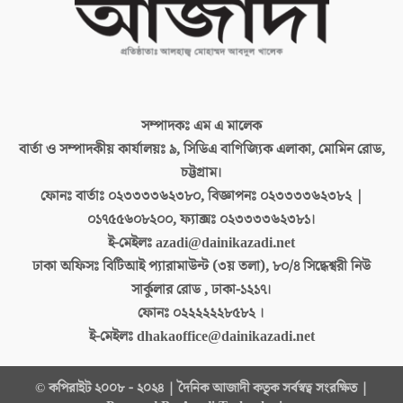
সম্পাদকঃ
এম এ মালেক
বার্তা ও সম্পাদকীয় কার্যালয়ঃ
৯, সিডিএ বাণিজ্যিক এলাকা, মোমিন রোড,
চট্টগ্রাম।
ফোনঃ বার্তাঃ
০২৩৩৩৩৬২৩৮০, বিজ্ঞাপনঃ ০২৩৩৩৩৬২৩৮২ |
০১৭৫৫৬০৮২০০, ফ্যাক্সঃ ০২৩৩৩৩৬২৩৮১।
ই-মেইলঃ
azadi@dainikazadi.net
ঢাকা অফিসঃ
বিটিআই প্যারামাউন্ট (৩য় তলা), ৮০/৪ সিদ্ধেশ্বরী নিউ
সার্কুলার রোড , ঢাকা-১২১৭।
ফোনঃ
০২২২২২২৮৫৮২ ।
ই-মেইলঃ
dhakaoffice@dainikazadi.net
© কপিরাইট ২০০৮ - ২০২৪ | দৈনিক আজাদী কতৃক সর্বস্বত্ব সংরক্ষিত |