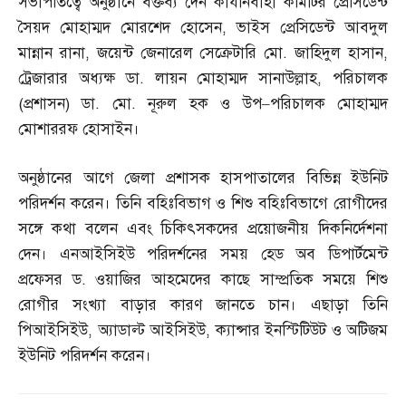
সভাপতিত্বে অনুষ্ঠানে বক্তব্য দেন কার্যনির্বাহী কমিটির প্রেসিডেন্ট
সৈয়দ মোহাম্মদ মোরশেদ হোসেন
,
ভাইস প্রেসিডেন্ট আবদুল
মান্নান রানা
,
জয়েন্ট জেনারেল সেক্রেটারি মো
.
জাহিদুল হাসান
,
ট্রেজারার অধ্যক্ষ ডা
.
লায়ন মোহাম্মদ সানাউল্লাহ
,
পরিচালক
(
প্রশাসন
)
ডা
.
মো
.
নূরুল হক ও উপ
–
পরিচালক মোহাম্মদ
মোশাররফ হোসাইন।
অনুষ্ঠানের আগে জেলা প্রশাসক হাসপাতালের বিভিন্ন ইউনিট
পরিদর্শন করেন। তিনি বহিঃবিভাগ ও শিশু বহিঃবিভাগে রোগীদের
সঙ্গে কথা বলেন এবং চিকিৎসকদের প্রয়োজনীয় দিকনির্দেশনা
দেন। এনআইসিইউ পরিদর্শনের সময় হেড অব ডিপার্টমেন্ট
প্রফেসর ড
.
ওয়াজির আহমেদের কাছে সাম্প্রতিক সময়ে শিশু
রোগীর সংখ্যা বাড়ার কারণ জানতে চান। এছাড়া তিনি
পিআইসিইউ
,
অ্যাডাল্ট আইসিইউ
,
ক্যান্সার ইনস্টিটিউট ও অটিজম
ইউনিট পরিদর্শন করেন।