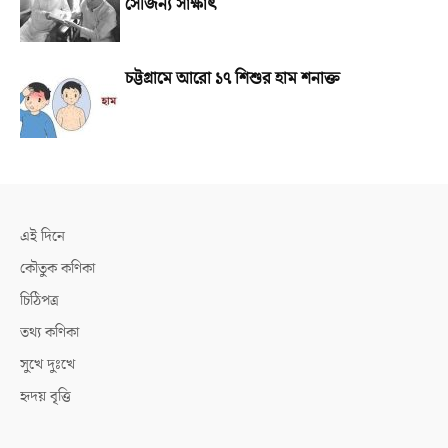
সৌজন্য সাক্ষাৎ
চট্টগ্রামে আরো ১৭ শিশুর হাম শনাক্ত
এই দিনে
কৌতুক কণিকা
চিঠিপত্র
তথ্য কণিকা
সুখে দুঃখে
হৃদয় বৃত্তি