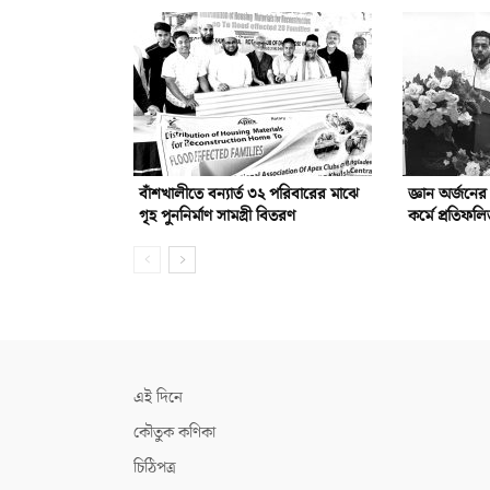
বাঁশখালীতে বন্যার্ত ৩২ পরিবারের মাঝে
জ্ঞান অর্জনে
গৃহ পুননির্মাণ সামগ্রী বিতরণ
কর্মে প্রতিফ
এই দিনে
কৌতুক কণিকা
চিঠিপত্র