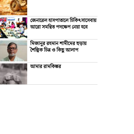
জেনারেল হাসপাতালে চিকিৎসাসেবায়
আরো সমন্বিত পদক্ষেপ নেয়া হবে
মিজানুর রহমান শামীমের ছড়ায়
শৈল্পিক চিত্র ও কিছু আলাপ
আমার রামকিঙ্কর