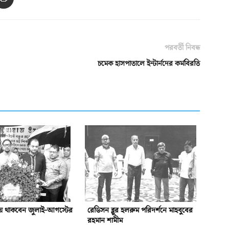
পরবর্তী নিবন্ধ
চমেক হাসপাতালে ইন্টার্নদের কর্মবিরতি
য়ে থাকবেন জুলাই-আগস্টের
রেডিসন ব্লুর হলরুম পরিদর্শনে মাহবুবের
রহমান শামীম