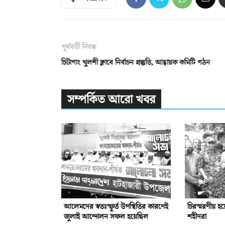
পূর্ববর্তী নিবন্ধ
চিটাগাং খুলশী ক্লাবে নির্বাচন প্রস্তুতি, আহ্বায়ক কমিটি গঠন
সম্পর্কিত আরো খবর
আলেমদের স্বতঃস্ফূর্ত উপস্থিতির কারণেই
চিরস্মরণীয় হ
জুলাই আন্দোলন সফল হয়েছিল
শহীদরা