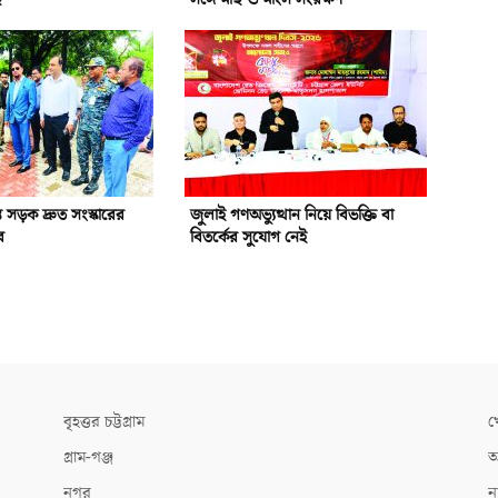
রস্ত সড়ক দ্রুত সংস্কারের
জুলাই গণঅভ্যুত্থান নিয়ে বিভক্তি বা
র
বিতর্কের সুযোগ নেই
বৃহত্তর চট্টগ্রাম
খ
গ্রাম-গঞ্জ
আ
নগর
ন