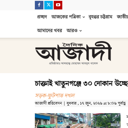
প্রচ্ছদ
আজকের পত্রিকা
বৃহত্তর চট্টগ্রাম
জাতীয়
আমাদের খবর
আরও
দৈনিক
আজাদী
চাক্তাই খাতুনগঞ্জে ৩০ দোকান উচ্
সড়ক-ফুটপাত দখল
আজাদী প্রতিবেদন | বুধবার , ১৭ জুন, ২০২৬ at ৮:০৬ পূর্বাহ্ণ