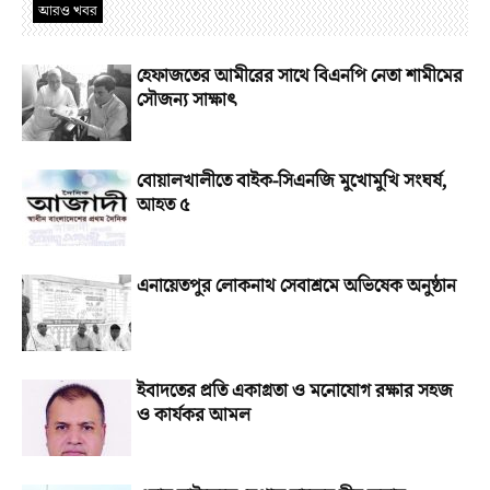
আরও খবর
হেফাজতের আমীরের সাথে বিএনপি নেতা শামীমের
সৌজন্য সাক্ষাৎ
বোয়ালখালীতে বাইক-সিএনজি মুখোমুখি সংঘর্ষ,
আহত ৫
এনায়েতপুর লোকনাথ সেবাশ্রমে অভিষেক অনুষ্ঠান
ইবাদতের প্রতি একাগ্রতা ও মনোযোগ রক্ষার সহজ
ও কার্যকর আমল