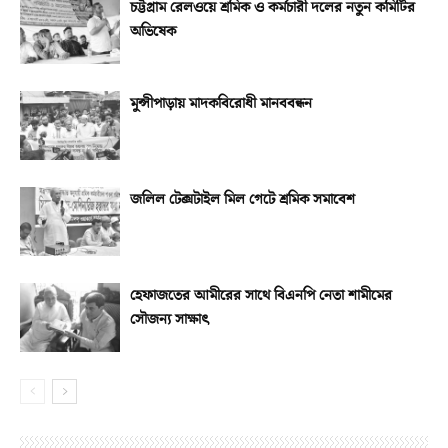
চট্টগ্রাম রেলওয়ে শ্রমিক ও কর্মচারী দলের নতুন কমিটির
অভিষেক
মুন্সীপাড়ায় মাদকবিরোধী মানববন্ধন
জলিল টেক্সটাইল মিল গেটে শ্রমিক সমাবেশ
হেফাজতের আমীরের সাথে বিএনপি নেতা শামীমের
সৌজন্য সাক্ষাৎ