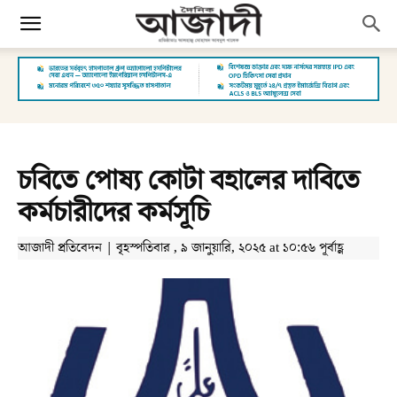
চবিতে পোষ্য কোটা বহালের দাবিতে
কর্মচারীদের কর্মসূচি
আজাদী প্রতিবেদন | বৃহস্পতিবার , ৯ জানুয়ারি, ২০২৫ at ১০:৫৬ পূর্বাহ্ণ