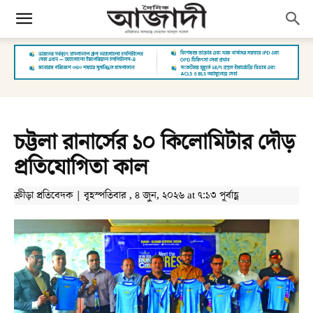
চট্টলা রানার্সের ১০ কিলোমিটার দৌড়
প্রতিযোগিতা কাল
ক্রীড়া প্রতিবেদক | বৃহস্পতিবার , ৪ জুন, ২০২৬ at ৭:১৩ পূর্বাহ্ণ