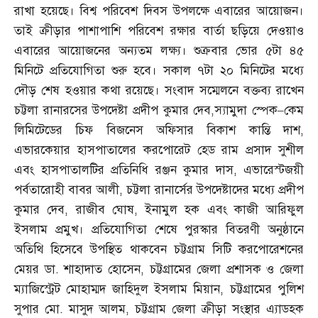
রাখা হয়েছে। বিশ্ব পরিবেশ দিবস উপলক্ষে এবারের আয়োজন।
তাই ক্রীড়ার পাশাপাশি পরিবেশ রক্ষার বার্তা ছড়িয়ে দেওয়াও
এবারের আয়োজনের অন্যতম লক্ষ্য। শুক্রবার ভোর ৫টা ৪৫
মিনিটে প্রতিযোগিতা শুরু হবে। সকাল ৭টা ২০ মিনিটের মধ্যে
দৌড় শেষ হওয়ার কথা রয়েছে। সংবাদ সম্মেলনে বক্তব্য রাখেন
চট্টলা রানারসের উপদেষ্টা প্রদীপ কুমার দেব
,
স্যামুদা স্পেক
–
কেম
লিমিটেডের চিফ বিজনেস অফিসার বিকাশ কান্তি দাশ
,
এভারকেয়ার হাসপাতালের করপোরেট হেড রাম প্রসাদ সুশীল
এবং হাসপাতালটির প্রতিনিধি রঞ্জন কুমার দাস
,
এভারেস্টজয়ী
পর্বতারোহী বাবর আলী
,
চট্টলা রানার্সের উপদেষ্টাদের মধ্যে প্রদীপ
কুমার দেব
,
রাজীব ঘোষ
,
ইনামুল হক এবং কাজী আরিফুল
ইসলাম প্রমুখ। প্রতিযোগিতা শেষে পুরস্কার বিতরণী অনুষ্ঠানে
অতিথি হিসেবে উপস্থিত থাকবেন চট্টগ্রাম সিটি করপোরেশনের
মেয়র ডা
.
শাহাদাত হোসেন
,
চট্টগ্রামের জেলা প্রশাসক ও জেলা
ম্যাজিস্ট্রেট মোহাম্মদ জাহিদুল ইসলাম মিয়ান
,
চট্টগ্রামের পুলিশ
সুপার মো
.
মাসুদ আলম
,
চট্টগ্রাম জেলা ক্রীড়া সংস্থার এ্যাডহক