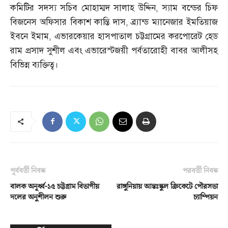
কমিটির সদস্য সচিব মোহাম্মদ সালাহ উদ্দিন
,
স্যাম বন্ডের চিফ
বিজনেস অফিসার বিকাশ কান্তি দাস
,
ব্র্যান্ড ম্যানেজার ইমতিয়াজ
ইবনে ইমাম
,
এভারকেয়ার হাসপাতাল চট্টগ্রামের করপোরেট হেড
রাম প্রসাদ সুশীল এবং এভারেস্টজয়ী পর্বতারোহী বাবর আলীসহ
বিভিন্ন ব্যক্তিত্ব।
পূর্ববর্তী নিবন্ধ
পরবর্তী নিবন্ধ
বালক অনূর্ধ্ব-১৫ চট্টগ্রাম বিভাগীয়
রাঙ্গুনিয়ায় আন্তঃস্কুল ক্রিকেটে পৌরসভা
দলের অনুশীলন শুরু
চ্যাম্পিয়ন