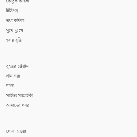
কৌতুক কণিকা
চিঠিপত্র
তথ্য কণিকা
সুখে দুঃখে
হৃদয় বৃত্তি
বৃহত্তর চট্টগ্রাম
গ্রাম-গঞ্জ
নগর
সাহিত্য সাপ্তাহিকী
আমাদের খবর
খোলা হাওয়া