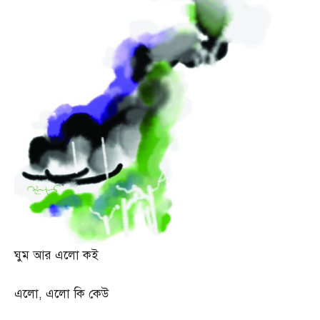
ঘুম আর এলো কই
এলো
,
এলো কি কেউ