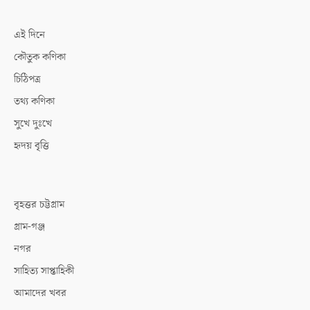
এই দিনে
কৌতুক কণিকা
চিঠিপত্র
তথ্য কণিকা
সুখে দুঃখে
হৃদয় বৃত্তি
বৃহত্তর চট্টগ্রাম
গ্রাম-গঞ্জ
নগর
সাহিত্য সাপ্তাহিকী
আমাদের খবর