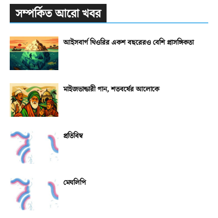
সম্পর্কিত আরো খবর
আইসবার্গ থিওরির একশ বছরেরও বেশি প্রাসঙ্গিকতা
মাইজভান্ডারী গান, শতবর্ষের আলোকে
প্রতিবিম্ব
মেঘলিপি