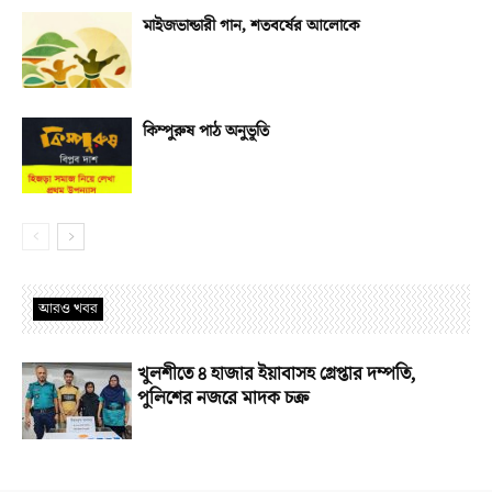
মাইজভান্ডারী গান, শতবর্ষের আলোকে
কিম্পুরুষ পাঠ অনুভূতি
আরও খবর
খুলশীতে ৪ হাজার ইয়াবাসহ গ্রেপ্তার দম্পতি,
পুলিশের নজরে মাদক চক্র