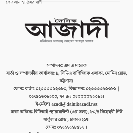
কোরআন হাদিসের বাণী
সম্পাদকঃ
এম এ মালেক
বার্তা ও সম্পাদকীয় কার্যালয়ঃ
৯, সিডিএ বাণিজ্যিক এলাকা, মোমিন রোড,
চট্টগ্রাম।
ফোনঃ বার্তাঃ
০২৩৩৩৩৬২৩৮০, বিজ্ঞাপনঃ ০২৩৩৩৩৬২৩৮২ |
০১৭৫৫৬০৮২০০, ফ্যাক্সঃ ০২৩৩৩৩৬২৩৮১।
ই-মেইলঃ
azadi@dainikazadi.net
ঢাকা অফিসঃ
বিটিআই প্যারামাউন্ট (৩য় তলা), ৮০/৪ সিদ্ধেশ্বরী নিউ
সার্কুলার রোড , ঢাকা-১২১৭।
ফোনঃ
০২২২২২২৮৫৮২ ।