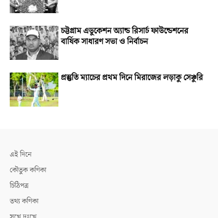
চট্টগ্রাম এডুকেশন অ্যান্ড রিসার্চ ফাউন্ডেশনের
বার্ষিক সাধারণ সভা ও নির্বাচন
প্রস্তুতি ম্যাচের প্রথম দিনে মিরাজের লড়াকু সেঞ্চুরি
এই দিনে
কৌতুক কণিকা
চিঠিপত্র
তথ্য কণিকা
সুখে দুঃখে