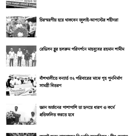
চিরস্মরণীয় হয়ে থাকবেন জুলাই-আগস্টের শহীদরা
রেডিসন ব্লুর হলরুম পরিদর্শনে মাহবুবের রহমান শামীম
বাঁশখালীতে বন্যার্ত ৩২ পরিবারের মাঝে গৃহ পুননির্মাণ
সামগ্রী বিতরণ
জ্ঞান অর্জনের পাশাপাশি তা হৃদয়ে ধারণ ও কর্মে
প্রতিফলিত করতে হবে