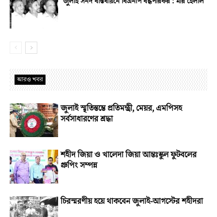
জুলাই সনদ বাস্তবায়নে বিএনপি বদ্ধপরিকর : মীর হেলাল
আরও খবর
জুলাই স্মৃতিস্তম্ভে প্রতিমন্ত্রী, মেয়র, এমপিসহ
সর্বসাধারণের শ্রদ্ধা
শহীদ জিয়া ও খালেদা জিয়া আন্তঃস্কুল ফুটবলের
গ্রুপিং সম্পন্ন
চিরস্মরণীয় হয়ে থাকবেন জুলাই-আগস্টের শহীদরা