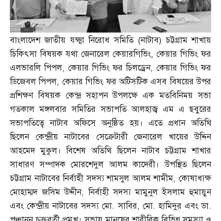
বাংলাদেশ জাতীয় যক্ষ্মা নিরোধ সমিতি
(
নাটাব
)
চট্টগ্রাম শাখায়
চিকিৎসা বিষয়ক যথা জেনারেল কেয়ারগিভিং
,
কেয়ার গিভিং ফর
এলভারলি পিপল
,
কেয়ার গিভিং ফর চিলড্রেন
,
কেয়ার গিভিং ফর
ডিজেবল পিপল
,
কেয়ার গিভিং ফর অটিসটিক এসব বিষয়ের উপর
প্রশিক্ষণ বিষয়ক কেন্দ্র সহাপন উপলক্ষে এক মতবিনিময় সভা
গতকাল মঙ্গলবার সমিতির সভাপতি আলহাজ্ব এম এ ছবুরের
সভাপতিত্বে নাটাব অফিসে অনুষ্ঠিত হয়। এতে প্রধান অতিথি
ছিলেন কেন্দ্রীয় নাটাবের সেক্রেটারী জেনারেল খায়ের উদ্দিন
আহমেদ মুকুল। বিশেষ অতিথি ছিলেন নাটাব চট্টগ্রাম শাখার
সাধারণ সম্পাদক মোরশেদুল আলম কাদেরী। উপস্থিত ছিলেন
চট্টগ্রাম নাটাবের নির্বাহী সদস্য শামসুল আলম শামীম
,
কোষাধ্যক্ষ
মোহাম্মদ জসিম উদ্দীন
,
নির্বাহী সদস্য মামুনুল ইসলাম হুমায়ুন
এবং কেন্দ্রীয় নাটাবের সদস্য মো
.
সাবির
,
মো
.
হামিদুর এবং ডা
.
পঞ্চানন চক্রবর্তী প্রমুখ। সভায় মানুষের শারীরিক বিভিন্ন সমস্যা ও