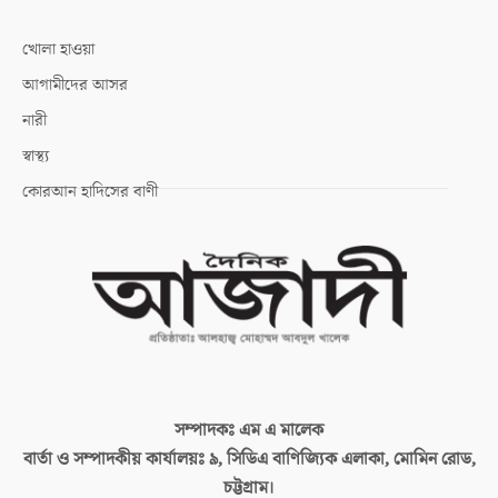
খোলা হাওয়া
আগামীদের আসর
নারী
স্বাস্থ্য
কোরআন হাদিসের বাণী
সম্পাদকঃ
এম এ মালেক
বার্তা ও সম্পাদকীয় কার্যালয়ঃ
৯, সিডিএ বাণিজ্যিক এলাকা, মোমিন রোড,
চট্টগ্রাম।