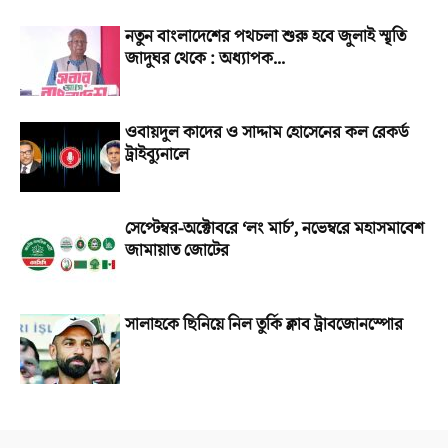
নতুন বাংলাদেশের পথচলা শুরু হবে জুলাই স্মৃতি
জাদুঘর থেকে : অধ্যাপক...
ওবায়দুল কাদের ও সাদ্দাম হোসেনের কল রেকর্ড
ট্রাইব্যুনালে
সেপ্টেম্বর-অক্টোবরে ‘লং মার্চ’, নভেম্বরে মহাসমাবেশ
জামায়াত জোটের
সালাহকে ছিনিয়ে নিল তুর্কি ক্লাব ট্রাবজোনস্পোর