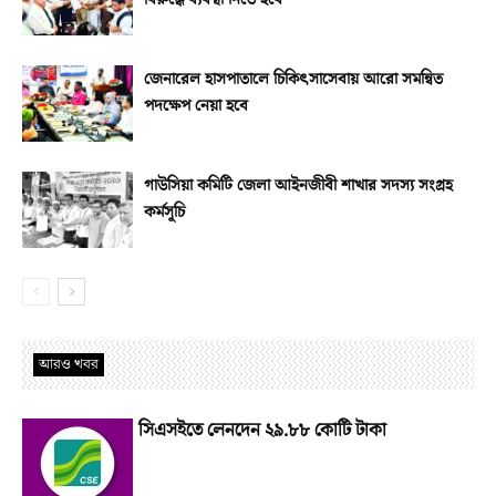
জেনারেল হাসপাতালে চিকিৎসাসেবায় আরো সমন্বিত
পদক্ষেপ নেয়া হবে
গাউসিয়া কমিটি জেলা আইনজীবী শাখার সদস্য সংগ্রহ
কর্মসূচি
আরও খবর
সিএসইতে লেনদেন ২৯.৮৮ কোটি টাকা