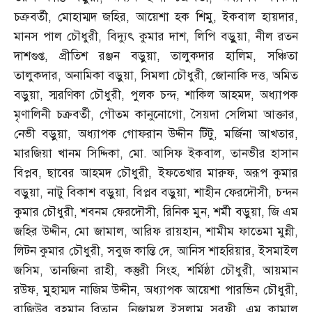
চক্রবর্তী
,
মোহাম্মদ জহির
,
আয়েশা হক শিমু
,
ইকবাল হায়দার
,
মানস পাল চৌধুরী
,
বিদ্যুৎ কুমার দাশ
,
লিপি বড়ুুয়া
,
নীল রতন
দাশগুপ্ত
,
প্রীতিশ রঞ্জন বড়ুয়া
,
তালুকদার হালিম
,
সঞ্চিতা
তালুকদার
,
অনামিকা বড়ুয়া
,
সিমলা চৌধুরী
,
জোনাকি দত্ত
,
অমিত
বড়ুয়া
,
স্মরণিকা চৌধুরী
,
পুলক চন্দ
,
শাকিল আহমদ
,
অধ্যাপক
মৃণালিনী চক্রবর্তী
,
গৌতম কানুনোগো
,
সৈয়দা সেলিমা আক্তার
,
নেভী বড়ুয়া
,
অধ্যাপক গোফরান উদ্দীন টিটু
,
মর্জিনা আখতার
,
মারজিয়া খানম সিদ্দিকা
,
মো
.
আসিফ ইকবাল
,
তানভীর হাসান
বিপ্লব
,
ছাবের আহমদ চৌধুরী
,
ইফতেখার মারুফ
,
অরূপ কুমার
বড়ুয়া
,
নাটু বিকাশ বড়ুয়া
,
বিপ্লব বড়ুয়া
,
শাহীন ফেরদৌসী
,
চন্দন
কুমার চৌধুরী
,
শবনম ফেরদৌসী
,
রিনিক মুন
,
শর্মী বড়ুয়া
,
জি এম
জহির উদ্দীন
,
মো জামাল
,
আরিফ রায়হান
,
শামীম ফাতেমা মুন্নী
,
লিটন কুমার চৌধুরী
,
সবুজ কান্তি দে
,
আনিস শাহরিয়ার
,
ইসমাইল
জসিম
,
তানজিনা রাহী
,
কস্তুরী সিংহ
,
শর্মিষ্ঠা চৌধুরী
,
আয়মান
রউফ
,
মুহাম্মদ নাজিম উদ্দীন
,
অধ্যাপক আয়েশা পারভিন চৌধুরী
,
রাজিউর রহমান বিতান
,
নিজামুল ইসলাম সরফী
,
এম কামাল