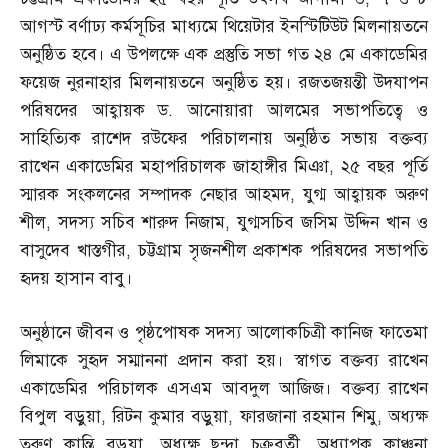
আগস্ট বর্ণাঢ্য কর্মসূচির মাধ্যমে থিয়েটার ইনস্টিটিউট মিলনায়তনে
অনুষ্ঠিত হবে। এ উপলক্ষে এক প্রস্তুতি সভা গত ২৪ মে একাডেমির
ফয়েজ নুরনাহার মিলনায়তনে অনুষ্ঠিত হয়। রজতজয়ন্তী উদযাপন
পরিষদের আহ্বায়ক ড
.
আনোয়ারা আলমের সভাপতিত্বে ও
সাহিত্যিক রাশেদ রউফের পরিচালনায় অনুষ্ঠিত সভায় বক্তব্য
রাখেন একাডেমির মহাপরিচালক জাহাঙ্গীর মিঞা
,
২৫ বছর পূর্তি
স্মারক সংকলনের সম্পাদক নেছার আহমদ
,
যুগ্ম আহ্বায়ক অরুণ
শীল
,
সদস্য সচিব শারুদ নিজাম
,
যুগ্মসচিব জসিম উদ্দিন খান ও
বাসুদেব খাস্তগীর
,
চট্টগ্রাম সৃজনশীল প্রকাশক পরিষদের সভাপতি
হৃদয় হাসান বাবু।
অনুষ্ঠানে জীবন ও পৃষ্ঠপোষক সদস্য আলোকচিত্রী কানিজ ফাতেমা
লিমাকে সুহৃদ সম্মাননা প্রদান করা হয়। স্বাগত বক্তব্য রাখেন
একাডেমির পরিচালক এসএম আবদুল আজিজ। বক্তব্য রাখেন
বিপুল বড়ুয়া
,
রিটন কুমার বড়ুয়া
,
ফারজানা রহমান শিমু
,
অধ্যক্ষ
তরুণ কান্তি বড়ুয়া
,
অধ্যক্ষ ছন্দা চক্রবর্তী
,
অধ্যাপক কাঞ্চনা