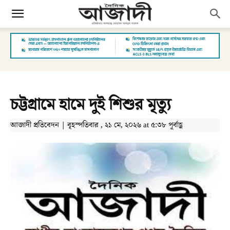
চট্টগ্রামে হামে দুই শিশুর মৃত্যু
আজাদী প্রতিবেদন | বৃহস্পতিবার , ২১ মে, ২০২৬ at ৫:৩৮ পূর্বাহ্ণ