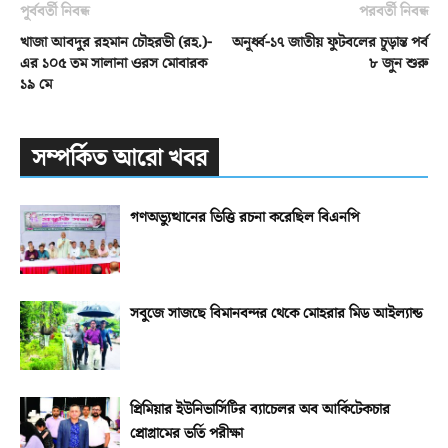
পূর্ববর্তী নিবন্ধ
পরবর্তী নিবন্ধ
খাজা আবদুর রহমান চৌহরভী (রহ.)-
অনূর্ধ্ব-১৭ জাতীয় ফুটবলের চূড়ান্ত পর্ব
এর ১০৫ তম সালানা ওরস মোবারক
৮ জুন শুরু
১৯ মে
সম্পর্কিত আরো খবর
গণঅভ্যুত্থানের ভিত্তি রচনা করেছিল বিএনপি
সবুজে সাজছে বিমানবন্দর থেকে মোহরার মিড আইল্যান্ড
প্রিমিয়ার ইউনিভার্সিটির ব্যাচেলর অব আর্কিটেকচার
প্রোগ্রামের ভর্তি পরীক্ষা