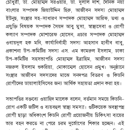
চৌধুরী
,
ডা
.
মোহাম্মদ সরওয়ার
,
ডা
.
দুলাল দাশ
,
দৈনিক নয়া
বাংলার সম্পাদক জিয়াউদ্দিন হিরু
,
আজীবন সদস্য মোহাম্মদ
ইউনুছ
,
সংস্থার সহ
–
সাধারণ সম্পাদক মোহাম্মদ আরিফ
,
তথ্য ও
প্রযুক্তি বিষয়ক সম্পাদক সৈয়দ আবু মুসা
,
স্বাস্থ্যসেবা ও রোগী
কল্যাণ সম্পাদক মোশারেফ হোসেন
,
প্রচার সম্পাদক মোহাম্মদ
ওবায়দুল হক মনি
,
কার্যানির্বাহী সদস্য আহসান হাবীব বাবু
,
প্রকাশনা উপ
–
কমিটির সদস্য এস
.
এম কামরুল ইসলাম
,
ঢাকা
উপ
–
কমিটির সহসভাপতি মোহাম্মদ ইব্রাহিম
,
আজীবন সদস্য
নজরুল ইসলাম শুকরিয়া
,
মোকাম্মেল হোসেন প্রমুখ। অনুষ্ঠানে
সংস্থার আজীবন সদস্যদের মাঝে সনদপত্র বিতরণ ও কিডনি
রোগীদের ডায়ালাইসিসের জন্য আর্থিক সহায়তা প্রদান করা হয়।
সভাপতির বক্তব্যে ওয়াহিদ মালেক বলেন
,
বর্তমান সময়ে কিডনি
–
রোগ একটি জটিল ও ব্যয়বহুল স্বাস্থ্য সমস্যা। গুটিকয়েক অবস্থাপন্ন
রোগী ছাড়া অধিকাংশ কিডনি রোগী প্রয়োজনীয় চিকিৎসা ব্যয়ের
ভার বহন করতে না পেরে চরম দুর্ভোগের শিকার হচ্ছেন। এই