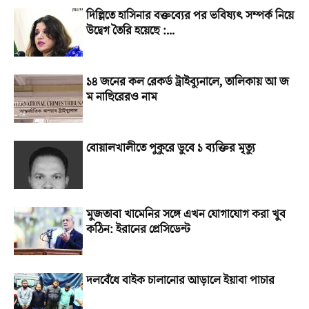
দিল্লিতে হাসিনার বক্তব্যের পর ভবিষ্যৎ সম্পর্ক নিয়ে
উদ্বেগ তৈরি হয়েছে :...
১৪ জনের কল রেকর্ড ট্রাইব্যুনালে, তালিকায় আ জ
ম নাছিরেরও নাম
বোয়ালখালীতে পুকুরে ডুবে ১ ব্যক্তির মৃত্যু
মুজতাবা খামেনির সঙ্গে এখন যোগাযোগ করা খুব
কঠিন: ইরানের প্রেসিডেন্ট
দলবেঁধে বাইক চালানোর আড়ালে ইয়াবা পাচার