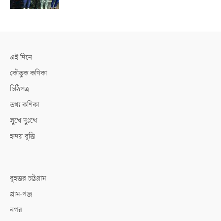
এই দিনে
কৌতুক কণিকা
চিঠিপত্র
তথ্য কণিকা
সুখে দুঃখে
হৃদয় বৃত্তি
বৃহত্তর চট্টগ্রাম
গ্রাম-গঞ্জ
নগর