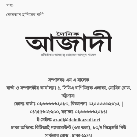
স্বাস্থ্য
কোরআন হাদিসের বাণী
সম্পাদকঃ
এম এ মালেক
বার্তা ও সম্পাদকীয় কার্যালয়ঃ
৯, সিডিএ বাণিজ্যিক এলাকা, মোমিন রোড,
চট্টগ্রাম।
ফোনঃ বার্তাঃ
০২৩৩৩৩৬২৩৮০, বিজ্ঞাপনঃ ০২৩৩৩৩৬২৩৮২ |
০১৭৫৫৬০৮২০০, ফ্যাক্সঃ ০২৩৩৩৩৬২৩৮১।
ই-মেইলঃ
azadi@dainikazadi.net
ঢাকা অফিসঃ
বিটিআই প্যারামাউন্ট (৩য় তলা), ৮০/৪ সিদ্ধেশ্বরী নিউ
সার্কুলার রোড , ঢাকা-১২১৭।