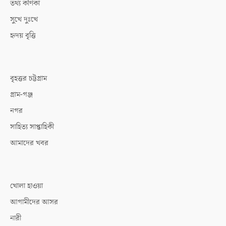
তথ্য কণিকা
সুখে দুঃখে
হৃদয় বৃত্তি
বৃহত্তর চট্টগ্রাম
গ্রাম-গঞ্জ
নগর
সাহিত্য সাপ্তাহিকী
আমাদের খবর
খোলা হাওয়া
আগামীদের আসর
নারী