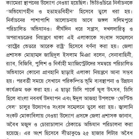
ক্যামেরা স্থাপনের উদ্যোগ নেওয়া হয়েছিল। ভিডিওচিত্রে নির্বাচনকে
‘অভিযোগহীন ও হতাহতবিহীন’ হিসেবে তুলে ধরা হয়।
নির্বাচনের পাশাপাশি আলোচনায় আসে জঙ্গল সলিমপুরে
পরিচালিত অভিযানও। দীর্ঘদিন ধরে সন্ত্রাস
,
দখলদারিত্ব ও
অপরাধচক্রের নিয়ন্ত্রণে থাকা এই এলাকাকে সংবাদ সম্মেলনে
‘রাষ্ট্রের ভেতরে আরেক রাষ্ট্র’ হিসেবে বর্ণনা করা হয়। জেলা
প্রশাসক মোহাম্মদ জাহিদুল ইসলাম মিঞা বলেন
,
সেনাবাহিনী
,
র‌্যাব
,
বিজিবি
,
পুলিশ ও নির্বাহী ম্যাজিস্ট্রেটদের সমন্বয়ে পরিচালিত
অভিযানে কোনো প্রাণহানি ছাড়াই এলাকা নিয়ন্ত্রণে আনা সম্ভব
হয়। পরবর্তী সময়ে সেখানে পরিকল্পিত ভূমি ব্যবস্থাপনা ও উন্নয়ন
কার্যক্রম শুরু করা হয়। এ ছাড়া ডিসি পার্কে ফুল উৎসব
,
ডিসি
হিলে বাংলা নববর্ষ উদযাপন এবং ঈদুল আজহা উপলক্ষে ‘ফেস্টিভ
সেল’ চালুর উদ্যোগও সংবাদ সম্মেলনে তুলে ধরা হয়। জ্বালানি
সংকট মোকাবিলায় নেওয়া উদ্যোগ প্রসঙ্গে জেলা প্রশাসক জানান
,
অবৈধ মজুদ ও চোরাচালান ঠেকাতে অভিযান পরিচালনা করা
হয়েছে। এর অংশ হিসেবে সীতাকুণ্ডে ২৫ হাজার লিটার অবৈধ