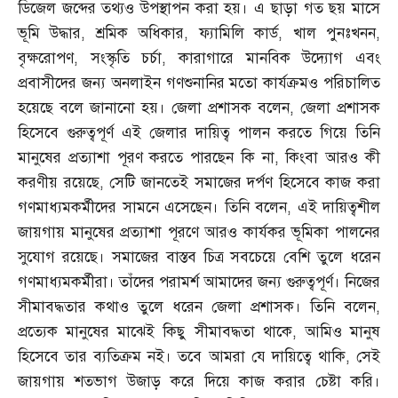
ডিজেল জব্দের তথ্যও উপস্থাপন করা হয়। এ ছাড়া গত ছয় মাসে
ভূমি উদ্ধার
,
শ্রমিক অধিকার
,
ফ্যামিলি কার্ড
,
খাল পুনঃখনন
,
বৃক্ষরোপণ
,
সংস্কৃতি চর্চা
,
কারাগারে মানবিক উদ্যোগ এবং
প্রবাসীদের জন্য অনলাইন গণশুনানির মতো কার্যক্রমও পরিচালিত
হয়েছে বলে জানানো হয়। জেলা প্রশাসক বলেন
,
জেলা প্রশাসক
হিসেবে গুরুত্বপূর্ণ এই জেলার দায়িত্ব পালন করতে গিয়ে তিনি
মানুষের প্রত্যাশা পূরণ করতে পারছেন কি না
,
কিংবা আরও কী
করণীয় রয়েছে
,
সেটি জানতেই সমাজের দর্পণ হিসেবে কাজ করা
গণমাধ্যমকর্মীদের সামনে এসেছেন। তিনি বলেন
,
এই দায়িত্বশীল
জায়গায় মানুষের প্রত্যাশা পূরণে আরও কার্যকর ভূমিকা পালনের
সুযোগ রয়েছে। সমাজের বাস্তব চিত্র সবচেয়ে বেশি তুলে ধরেন
গণমাধ্যমকর্মীরা। তাঁদের পরামর্শ আমাদের জন্য গুরুত্বপূর্ণ। নিজের
সীমাবদ্ধতার কথাও তুলে ধরেন জেলা প্রশাসক। তিনি বলেন
,
প্রত্যেক মানুষের মাঝেই কিছু সীমাবদ্ধতা থাকে
,
আমিও মানুষ
হিসেবে তার ব্যতিক্রম নই। তবে আমরা যে দায়িত্বে থাকি
,
সেই
জায়গায় শতভাগ উজাড় করে দিয়ে কাজ করার চেষ্টা করি।