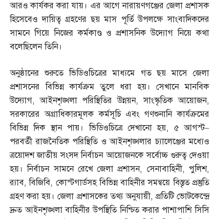
আরও কার্যকর করা যায়। এর আগে নারায়ণগঞ্জের জেলা প্রশাসক
হিসেবেও দায়িত্ব গ্রহণের ছয় মাস পূর্তি উপলক্ষে সাংবাদিকদের
সামনে গিয়ে নিজের কর্মকাণ্ড ও প্রশাসনিক উদ্যোগ নিয়ে কথা
বলেছিলেন তিনি।
অনুষ্ঠানের শুরুতে ভিডিওচিত্রের মাধ্যমে গত ছয় মাসে জেলা
প্রশাসনের বিভিন্ন কার্যক্রম তুলে ধরা হয়। সেখানে মানবিক
উদ্যোগ
,
আইনশৃঙ্খলা পরিস্থিতির উন্নয়ন
,
সাংস্কৃতিক আয়োজন
,
সরকারের অগ্রাধিকারমূলক কর্মসূচি এবং গণশুনানি কার্যক্রমের
বিভিন্ন দিক স্থান পায়। ভিডিওচিত্রে দেখানো হয়
,
৫ আগস্ট
–
পরবর্তী রাজনৈতিক পরিস্থিতি ও আইনশৃঙ্খলার চ্যালেঞ্জের মধ্যেও
ত্রয়োদশ জাতীয় সংসদ নির্বাচন আয়োজনকে সর্বোচ্চ গুরুত্ব দেওয়া
হয়। নির্বাচন সামনে রেখে জেলা প্রশাসন
,
সেনাবাহিনী
,
পুলিশ
,
র‌্যাব
,
বিজিবি
,
কোস্টগার্ডসহ বিভিন্ন বাহিনীর সমন্বয়ে বিস্তৃত প্রস্তুতি
গ্রহণ করা হয়। জেলা প্রশাসকের তথ্য অনুযায়ী
,
প্রতিটি ভোটকেন্দ্রে
দ্রুত আইনশৃঙ্খলা বাহিনীর উপস্থিতি নিশ্চিত করার পাশাপাশি সিসি