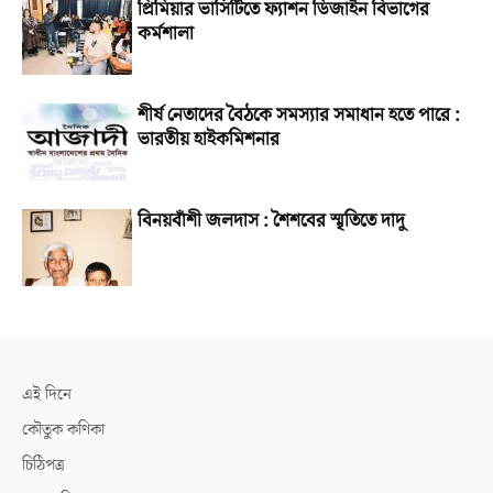
প্রিমিয়ার ভার্সিটিতে ফ্যাশন ডিজাইন বিভাগের
কর্মশালা
শীর্ষ নেতাদের বৈঠকে সমস্যার সমাধান হতে পারে :
ভারতীয় হাইকমিশনার
বিনয়বাঁশী জলদাস : শৈশবের স্মৃতিতে দাদু
এই দিনে
কৌতুক কণিকা
চিঠিপত্র