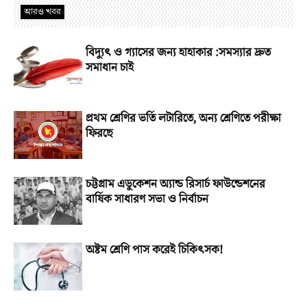
আরও খবর
বিদ্যুৎ ও গ্যাসের জন্য হাহাকার :সমস্যার দ্রুত
সমাধান চাই
প্রথম শ্রেণির ভর্তি লটারিতে, অন্য শ্রেণিতে পরীক্ষা
ফিরছে
চট্টগ্রাম এডুকেশন অ্যান্ড রিসার্চ ফাউন্ডেশনের
বার্ষিক সাধারণ সভা ও নির্বাচন
অষ্টম শ্রেণি পাস করেই চিকিৎসক!