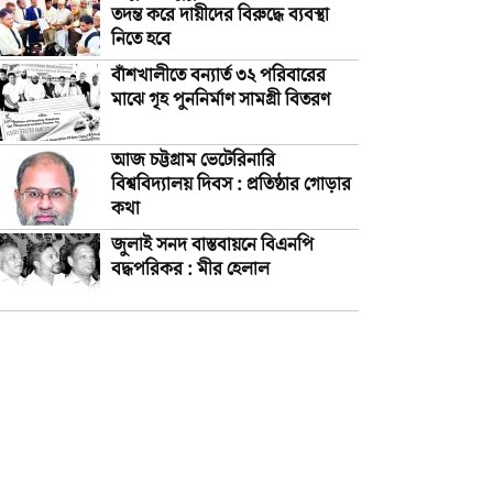
তদন্ত করে দায়ীদের বিরুদ্ধে ব্যবস্থা
নিতে হবে
বাঁশখালীতে বন্যার্ত ৩২ পরিবারের
মাঝে গৃহ পুননির্মাণ সামগ্রী বিতরণ
আজ চট্টগ্রাম ভেটেরিনারি
বিশ্ববিদ্যালয় দিবস : প্রতিষ্ঠার গোড়ার
কথা
জুলাই সনদ বাস্তবায়নে বিএনপি
বদ্ধপরিকর : মীর হেলাল