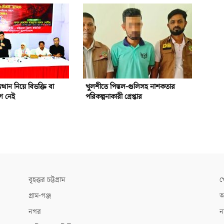
ত্থান নিয়ে বিভক্তি বা
খুলশীতে পিস্তল-গুলিসহ নাশকতার
োগ নেই
পরিকল্পনাকারী গ্রেপ্তার
বৃহত্তর চট্টগ্রাম
খ
গ্রাম-গঞ্জ
আ
নগর
ন