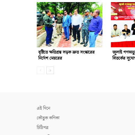
বৃষ্টিতে ক্ষতিগ্রস্ত সড়ক দ্রুত সংস্কারের
জুলাই গণঅভ্যু
নির্দেশ মেয়রের
বিতর্কের সুয
এই দিনে
কৌতুক কণিকা
চিঠিপত্র