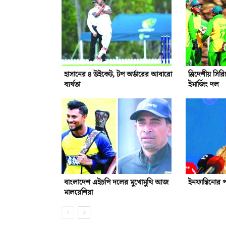
হাসানের ৪ উইকেট, টপ অর্ডারের আবারো
ত্রিদেশীয় সি
ব্যর্থতা
ইমার্জিং দল
বাংলাদেশ এইচপি দলের মুখোমুখি আজ
ইনফান্তিনোর 
মালয়েশিয়া