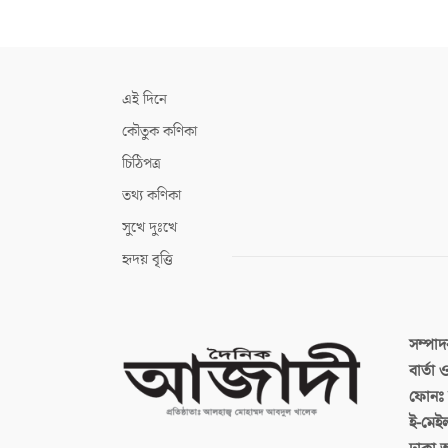
এই দিনে
কৌতুক কণিকা
চিঠিপত্র
তথ্য কণিকা
সুখে দুঃখে
হৃদয় বৃত্তি
সম্পা
বার্তা
ফোনঃ ব
ই-মেই