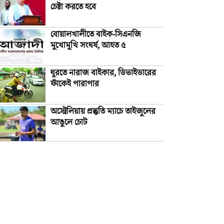
চেষ্টা করতে হবে
বোয়ালখালীতে বাইক-সিএনজি
মুখোমুখি সংঘর্ষ, আহত ৫
ঘুরতে নারাজ বাইকার, ডিভাইডারের
ফাঁকেই পারাপার
অস্ট্রেলিয়ায় প্রস্তুতি ম্যাচে তাইজুলের
আঙুলে চোট