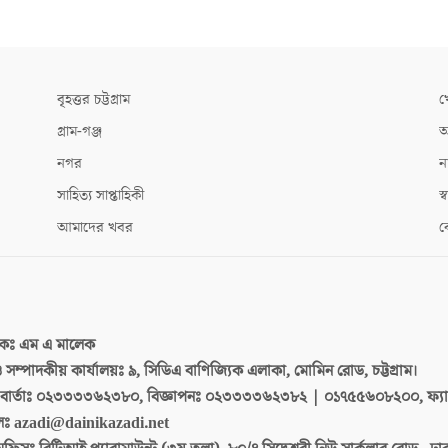
বৃহত্তর চট্টগ্রাম
খ
গ্রাম-গঞ্জ
আ
নগর
ন
সাহিত্য সাপ্তাহিকী
স্ব
আমাদের খবর
ক
দকঃ
এম এ মালেক
 ও সম্পাদকীয় কার্যালয়ঃ
৯, সিডিএ বাণিজ্যিক এলাকা, মোমিন রোড, চট্টগ্রাম।
ার্তাঃ
০২৩৩৩৩৬২৩৮০, বিজ্ঞাপনঃ ০২৩৩৩৩৬২৩৮২ | ০১৭৫৫৬০৮২০০, ফ্য
লঃ
azadi@dainikazadi.net