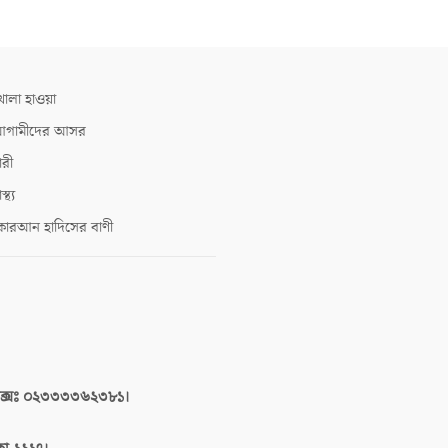
োলা হাওয়া
গামীদের আসর
ারী
াস্থ্য
োরআন হাদিসের বাণী
াক্সঃ ০২৩৩৩৩৬২৩৮১।