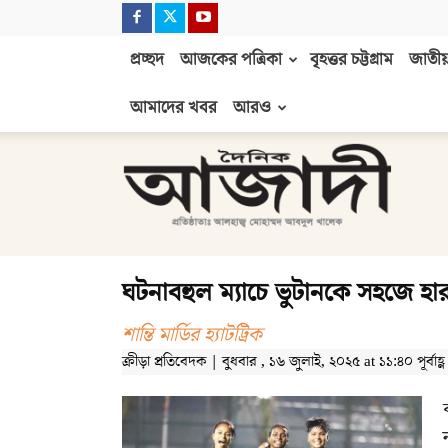
প্রচ্ছদ
আজকের পত্রিকা
বৃহত্তর চট্টগ্রাম
জাতীয়
আমাদের খবর
আরও
দৈনিক
আজাদী
ঘটনাবহুল ম্যাচে ভুটানকে সহজে হা
শান্তি মার্ডির হ্যাটট্রিক
ক্রীড়া প্রতিবেদক | বুধবার , ১৬ জুলাই, ২০২৫ at ১১:৪০ পূর্বাহ্ণ