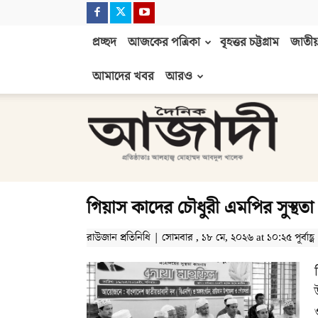
প্রচ্ছদ
আজকের পত্রিকা
বৃহত্তর চট্টগ্রাম
জাতীয়
আমাদের খবর
আরও
দৈনিক
আজাদী
গিয়াস কাদের চৌধুরী এমপির সুস্থ
রাউজান প্রতিনিধি | সোমবার , ১৮ মে, ২০২৬ at ১০:২৫ পূর্বাহ্ণ