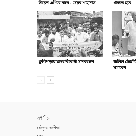
উন্নয়ন এগিয়ে যাবে : মেয়র শাহাদাত
থাকতে হবে
মুন্সীপাড়ায় মাদকবিরোধী মানববন্ধন
জলিল টেক্সটা
সমাবেশ
এই দিনে
কৌতুক কণিকা