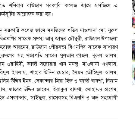
গত শনিবার রাউজান সরকারি কলেজ জামে মসজিদে এ
কর্মসূচির আয়োজন করা হয়।
জান সরকারি কলেজ জামে মসজিদের খতিব মাওলানা মো
.
নুরুল
া বিএনপির সাবেক সদস্য আবু জাফর চৌধুরী
,
রাউজান উপজেলা
ও ফিরোজ আহমেদ
,
রাউজান পৌরসভা বিএনপির সাবেক সাধারণ
যুবদলের সহ
–
সভাপতি সাবের সুলতান কাজল
,
নুরুল আলম
,
লম ওয়াহিদী
,
কাজী সরোয়ার খান মনজু
,
মাওলানা এখলাস
,
রিদুল ইসলাম
,
শাহাব উদ্দিন মেম্বার
,
সৈয়দ তৌহিদুল আলম
,
লিম উদ্দিন ইমন
,
সেকান্দার মিয়া হিরু ও কাজী বাদশা
,
নিজাম
লাম
,
জাবের উদ্দিন জাবেদ
,
ইয়াকুব বাদশা
,
মোহাম্মদ হাশেম
,
িদ এসকান্দার
,
সাইফুল
,
রাসেলসহ বিএনপি ও অঙ্গ
–
সহযোগী