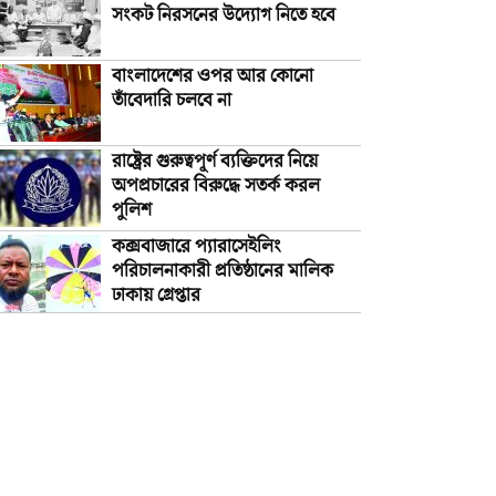
সংকট নিরসনের উদ্যোগ নিতে হবে
বাংলাদেশের ওপর আর কোনো
তাঁবেদারি চলবে না
রাষ্ট্রের গুরুত্বপূর্ণ ব্যক্তিদের নিয়ে
অপপ্রচারের বিরুদ্ধে সতর্ক করল
পুলিশ
কক্সবাজারে প্যারাসেইলিং
পরিচালনাকারী প্রতিষ্ঠানের মালিক
ঢাকায় গ্রেপ্তার