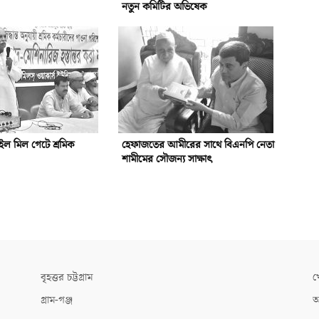
নতুন কমিটির অভিষেক
ইল মিল গেটে শ্রমিক
হেফাজতের আমীরের সাথে বিএনপি নেতা
শামীমের সৌজন্য সাক্ষাৎ
বৃহত্তর চট্টগ্রাম
খ
গ্রাম-গঞ্জ
আ