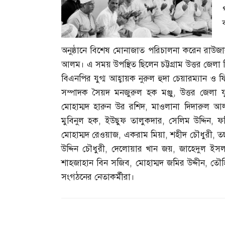
অনুষ্ঠানে বিশেষ মোনাজাত পরিচালনা করেন রাউ
আলম। এ সময় উপস্থিত ছিলেন চট্টগ্রাম উত্তর জেল
বিএনপির যুগ্ম আহ্বায়ক নুরুল হুদা চেয়ারম্যান 
সম্পাদক সৈয়দ মনজুরুল হক মঞ্জু
,
উত্তর জেলা 
মোহাম্মদ হারুন উর রশিদ
,
মাওলানা দিদারুল আ
মুবিনুল হক
,
ইউছুফ তালুকদার
,
সেলিম উদ্দিন
,
ফ
মোহাম্মদ রেওয়াজ
,
একরাম মিয়া
,
শহীদ চৌধুরী
,
তছ
উদ্দিন চৌধুরী
,
দেলোয়ার খান জয়
,
জাহেদুল ইস
শাহজাহান বিন সজিব
,
মোহাম্মদ জমির উদ্দীন
,
তৌহ
সংগঠনের নেতাকর্মীরা।