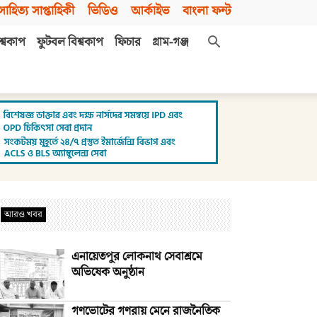
সাহিত্য সাপ্তাহিকী
ভিডিও
আর্কাইভ
বাংলা ফন্ট
শ্বকাপ
ফুটবল বিশ্বকাপ
ফিচার
গ্রাম-গঞ্জ
আরও খবর
এনায়েতপুর লোকনাথ সেবাশ্রমে
অভিষেক অনুষ্ঠান
গণভোটের গণরায় মেনে রাজনৈতিক