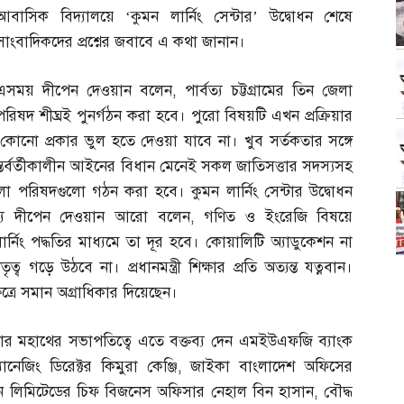
আবাসিক বিদ্যালয়ে ‘কুমন লার্নিং সেন্টার’ উদ্বোধন শেষে
সাংবাদিকদের প্রশ্নের জবাবে এ কথা জানান।
এসময় দীপেন দেওয়ান বলেন
,
পার্বত্য চট্টগ্রামের তিন জেলা
পরিষদ শীঘ্রই পুনর্গঠন করা হবে। পুরো বিষয়টি এখন প্রক্রিয়ার
কোনো প্রকার ভুল হতে দেওয়া যাবে না। খুব সর্তকতার সঙ্গে
্তর্বর্তীকালীন আইনের বিধান মেনেই সকল জাতিসত্তার সদস্যসহ
জেলা পরিষদগুলো গঠন করা হবে। কুমন লার্নিং সেন্টার উদ্বোধন
ব্যে দীপেন দেওয়ান আরো বলেন
,
গণিত ও ইংরেজি বিষয়ে
ার্নিং পদ্ধতির মাধ্যমে তা দূর হবে। কোয়ালিটি অ্যাডুকেশন না
তৃত্ব গড়ে উঠবে না। প্রধানমন্ত্রী শিক্ষার প্রতি অত্যন্ত যত্নবান।
্ষেত্রে সমান অগ্রাধিকার দিয়েছেন।
লংকার মহাথের সভাপতিত্বে এতে বক্তব্য দেন এমইউএফজি ব্যাংক
যানেজিং ডিরেক্টর কিমুরা কেঞ্জি
,
জাইকা বাংলাদেশ অফিসের
কুমন লিমিটেডের চিফ বিজনেস অফিসার নেহাল বিন হাসান
,
বৌদ্ধ