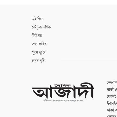
এই দিনে
কৌতুক কণিকা
চিঠিপত্র
তথ্য কণিকা
সুখে দুঃখে
হৃদয় বৃত্তি
সম্পা
বার্তা
ফোনঃ ব
ই-মেই
ঢাকা 