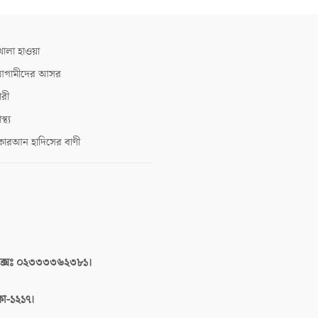
োলা হাওয়া
গামীদের আসর
ারী
াস্থ্য
োরআন হাদিসের বাণী
াক্সঃ ০২৩৩৩৩৬২৩৮১।
াকা-১২১৭।