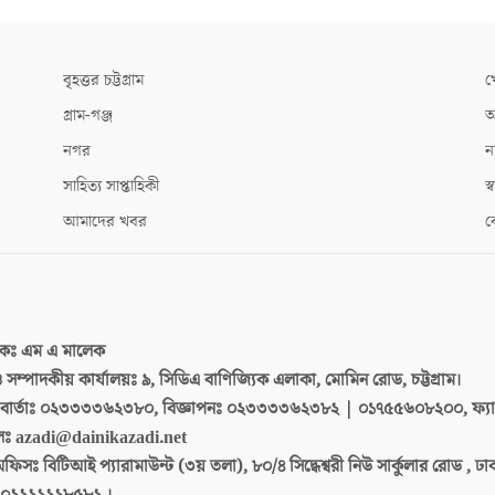
বৃহত্তর চট্টগ্রাম
খ
গ্রাম-গঞ্জ
আ
নগর
ন
সাহিত্য সাপ্তাহিকী
স্ব
আমাদের খবর
ক
দকঃ
এম এ মালেক
 ও সম্পাদকীয় কার্যালয়ঃ
৯, সিডিএ বাণিজ্যিক এলাকা, মোমিন রোড, চট্টগ্রাম।
ার্তাঃ
০২৩৩৩৩৬২৩৮০, বিজ্ঞাপনঃ ০২৩৩৩৩৬২৩৮২ | ০১৭৫৫৬০৮২০০, ফ্য
লঃ
azadi@dainikazadi.net
অফিসঃ
বিটিআই প্যারামাউন্ট (৩য় তলা), ৮০/৪ সিদ্ধেশ্বরী নিউ সার্কুলার রোড , ঢ