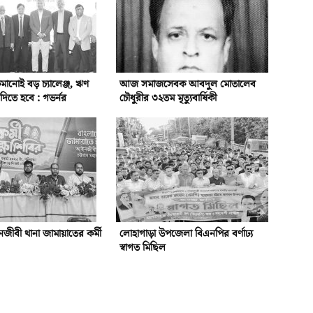
ানোই বড় চ্যালেঞ্জ, ঋণ
আজ সমাজসেবক আবদুল মোতালেব
িতে হবে : গভর্নর
চৌধুরীর ৩২তম মৃত্যুবার্ষিকী
ীবী থানা জামায়াতের কর্মী
লোহাগাড়া উপজেলা বিএনপির বর্ণাঢ্য
স্বাগত মিছিল