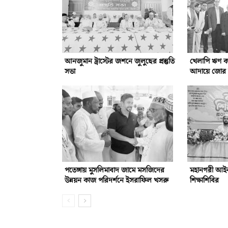
আনজুমান ট্রাস্টের জশনে জুলুছের প্রস্তুতি
খেলাপি ঋণ কম
সভা
আদায়ে জোর দ
পতেঙ্গায় মুসলিমাবাদ জামে মসজিদের
মহানগরী আইনজ
উন্নয়ন কাজ পরিদর্শনে ইসরাফিল খসরু
শিক্ষাশিবির