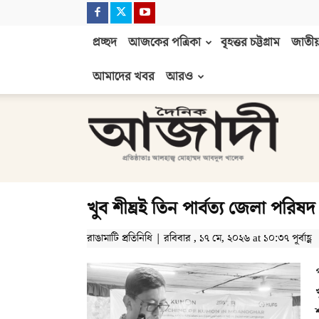
প্রচ্ছদ
আজকের পত্রিকা
বৃহত্তর চট্টগ্রাম
জাতীয়
আমাদের খবর
আরও
দৈনিক
আজাদী
খুব শীঘ্রই তিন পার্বত্য জেলা পরিষদ পু
রাঙামাটি প্রতিনিধি | রবিবার , ১৭ মে, ২০২৬ at ১০:৩৭ পূর্বাহ্ণ