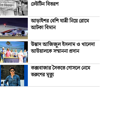
ঢেউটিন বিতরণ
আড়াইশর বেশি যাত্রী নিয়ে রোমে
আটকা বিমান
উস্তাদ আজিজুল ইসলাম ও খালেদা
আউয়ালকে সম্মাননা প্রদান
কক্সবাজার সৈকতে গোসলে নেমে
তরুণের মৃত্যু