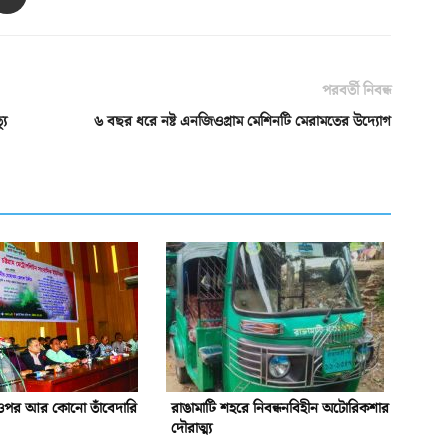
পরবর্তী নিবন্ধ
যু
৬ বছর ধরে নষ্ট এনজিওগ্রাম মেশিনটি মেরামতের উদ্যোগ
ওপর আর কোনো তাঁবেদারি
রাঙামাটি শহরে নিবন্ধনবিহীন অটোরিকশার
দৌরাত্ম্য