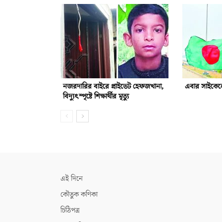
নজরদারির বাইরে প্রাইভেট হেফজখানা,
এবার সাইকেলে
বিদ্যুৎস্পৃষ্টে শিক্ষার্থীর মৃত্যু
এই দিনে
কৌতুক কণিকা
চিঠিপত্র