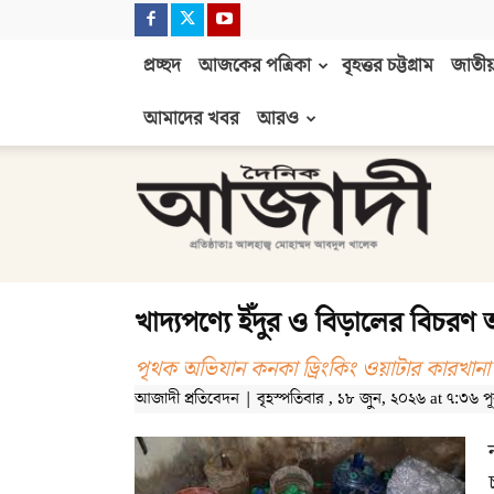
প্রচ্ছদ
আজকের পত্রিকা
বৃহত্তর চট্টগ্রাম
জাতীয়
আমাদের খবর
আরও
দৈনিক
আজাদী
খাদ্যপণ্যে ইঁদুর ও বিড়ালের বিচর
পৃথক অভিযান কনকা ড্রিংকিং ওয়াটার কারখানা 
আজাদী প্রতিবেদন | বৃহস্পতিবার , ১৮ জুন, ২০২৬ at ৭:৩৬ পূর্ব