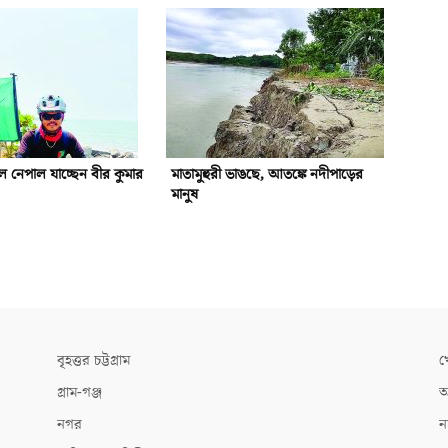
 নেপাল যাচ্ছেন বীর কুমার
মাতামুহুরী ভাঙছে, আতঙ্কে নদীপাড়ের
মানুষ
বৃহত্তর চট্টগ্রাম
খ
গ্রাম-গঞ্জ
আ
নগর
ন