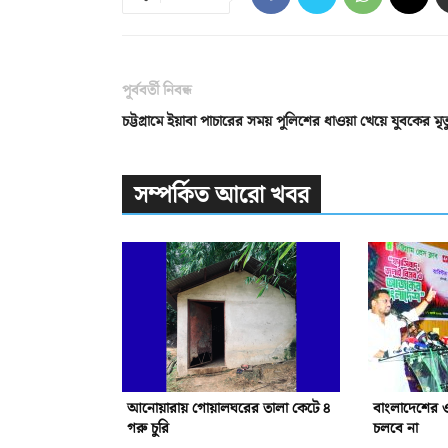
পূর্ববর্তী নিবন্ধ
চট্টগ্রামে ইয়াবা পাচারের সময় পুলিশের ধাওয়া খেয়ে যুবকের মৃত্
সম্পর্কিত আরো খবর
আনোয়ারায় গোয়ালঘরের তালা কেটে ৪
বাংলাদেশের 
গরু চুরি
চলবে না