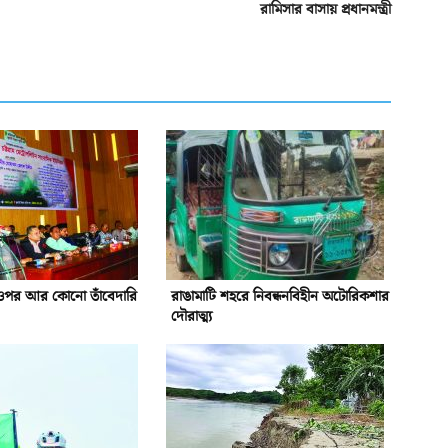
রামিসার বাসায় প্রধানমন্ত্রী
ওপর আর কোনো তাঁবেদারি
রাঙামাটি শহরে নিবন্ধনবিহীন অটোরিকশার
দৌরাত্ম্য