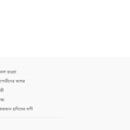
োলা হাওয়া
গামীদের আসর
ারী
াস্থ্য
োরআন হাদিসের বাণী