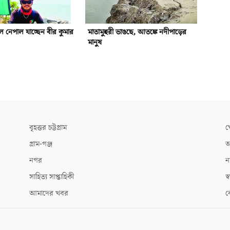
 নেপাল যাচ্ছেন বীর কুমার
মাতামুহুরী ভাঙছে, আতঙ্কে নদীপাড়ের
মানুষ
বৃহত্তর চট্টগ্রাম
খ
গ্রাম-গঞ্জ
আ
নগর
ন
সাহিত্য সাপ্তাহিকী
স্ব
আমাদের খবর
ক