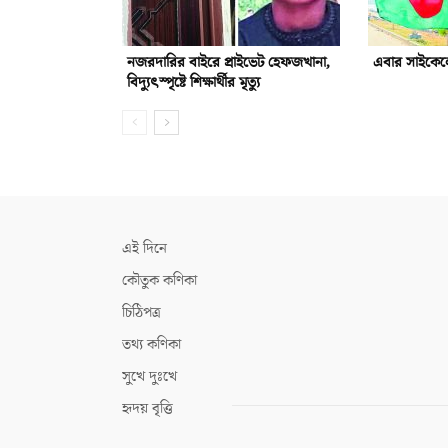
নজরদারির বাইরে প্রাইভেট হেফজখানা,
এবার সাইকেলে
বিদ্যুৎস্পৃষ্টে শিক্ষার্থীর মৃত্যু
এই দিনে
কৌতুক কণিকা
চিঠিপত্র
তথ্য কণিকা
সুখে দুঃখে
হৃদয় বৃত্তি