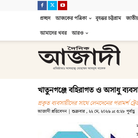
প্রচ্ছদ
আজকের পত্রিকা
বৃহত্তর চট্টগ্রাম
জাতীয়
আমাদের খবর
আরও
দৈনিক
আজাদী
খাতুনগঞ্জে বহিরাগত ও অসাধু ব্যবসা
প্রকৃত ব্যবসায়ীদের সাথে লেনদেনের পরামর্শ ট
আজাদী প্রতিবেদন | শুক্রবার , ২২ মে, ২০২৬ at ৫:২৮ পূর্বাহ্ণ