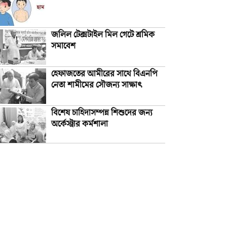
জলিল টেক্সটাইল মিল গেটে শ্রমিক
সমাবেশ
হেফাজতের আমীরের সাথে বিএনপি
নেতা শামীমের সৌজন্য সাক্ষাৎ
বিশেষ চাহিদাসম্পন্ন শিশুদের জন্য
অর্কেস্ট্রার কর্মশালা