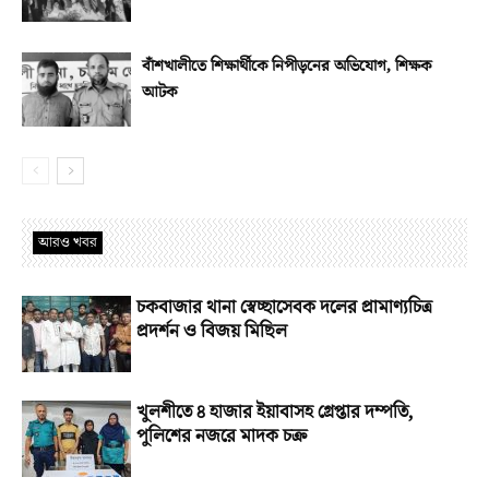
বাঁশখালীতে শিক্ষার্থীকে নিপীড়নের অভিযোগ, শিক্ষক
আটক
আরও খবর
চকবাজার থানা স্বেচ্ছাসেবক দলের প্রামাণ্যচিত্র
প্রদর্শন ও বিজয় মিছিল
খুলশীতে ৪ হাজার ইয়াবাসহ গ্রেপ্তার দম্পতি,
পুলিশের নজরে মাদক চক্র