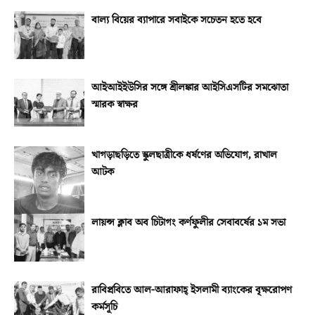
বাল্য বিয়ের ব্যাপারে সবাইকে সচেতন হতে হবে
আইআইইউসির সঙ্গে শ্রীলঙ্কার আইসিএসটির সমঝোতা
স্মারক স্বাক্ষর
খাগড়াছড়িতে স্কুলছাত্রীকে ধর্ষণের অভিযোগ, রাখাল
আটক
লায়ন্স ক্লাব অব চিটাগং কর্ণফুলীর সেবাবর্ষের ১ম সভা
রাবিপ্রবিতে আল-আরাফাহ্‌ ইসলামী ব্যাংকের বৃক্ষরোপণ
কর্মসূচি