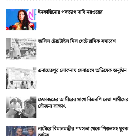
ইনফান্তিনোর পদত্যাগ দাবি নরওয়ের
জলিল টেক্সটাইল মিল গেটে শ্রমিক সমাবেশ
এনায়েতপুর লোকনাথ সেবাশ্রমে অভিষেক অনুষ্ঠান
হেফাজতের আমীরের সাথে বিএনপি নেতা শামীমের
সৌজন্য সাক্ষাৎ
নাটোরে বিমানমন্ত্রীর পথসভা থেকে পিস্তলসহ যুবক
আটক