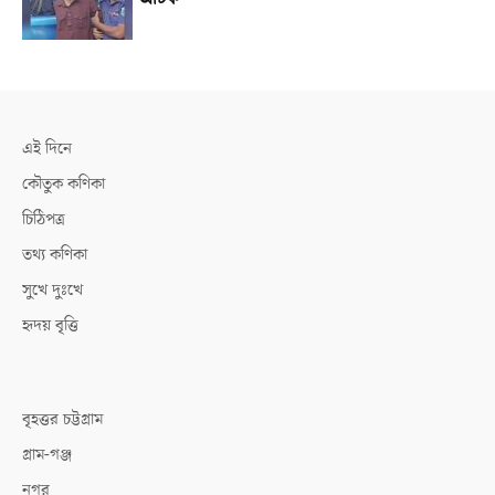
এই দিনে
কৌতুক কণিকা
চিঠিপত্র
তথ্য কণিকা
সুখে দুঃখে
হৃদয় বৃত্তি
বৃহত্তর চট্টগ্রাম
গ্রাম-গঞ্জ
নগর