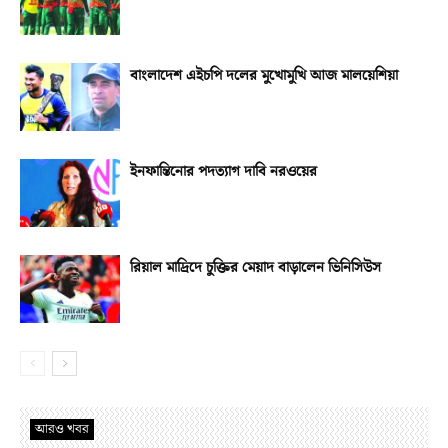
বাংলাদেশ এইচপি দলের মুখোমুখি আজ মালয়েশিয়া
ইনফান্তিনোর পদত্যাগ দাবি নরওয়ের
রিয়াল মাদ্রিদে চুক্তির মেয়াদ বাড়ালেন ভিনিসিউস
আরও খবর