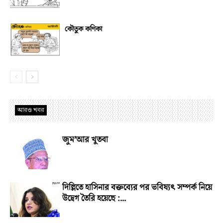
কৌতুক কণিকা
আরও খবর
জুম’আর খুতবা
দিল্লিতে হাসিনার বক্তব্যের পর ভবিষ্যৎ সম্পর্ক নিয়ে
উদ্বেগ তৈরি হয়েছে :...