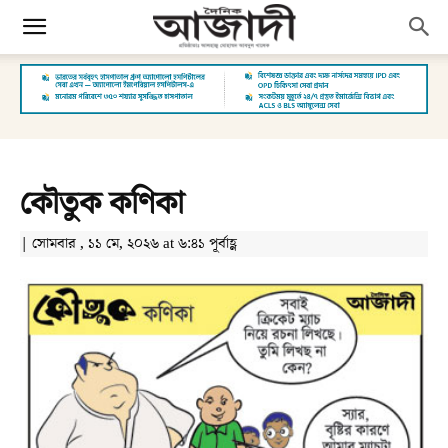
কৌতুক কণিকা
| সোমবার , ১১ মে, ২০২৬ at ৬:৪১ পূর্বাহ্ণ