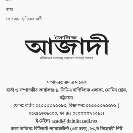
নারী
স্বাস্থ্য
কোরআন হাদিসের বাণী
সম্পাদকঃ
এম এ মালেক
বার্তা ও সম্পাদকীয় কার্যালয়ঃ
৯, সিডিএ বাণিজ্যিক এলাকা, মোমিন রোড,
চট্টগ্রাম।
ফোনঃ বার্তাঃ
০২৩৩৩৩৬২৩৮০, বিজ্ঞাপনঃ ০২৩৩৩৩৬২৩৮২ |
০১৭৫৫৬০৮২০০, ফ্যাক্সঃ ০২৩৩৩৩৬২৩৮১।
ই-মেইলঃ
azadi@dainikazadi.net
ঢাকা অফিসঃ
বিটিআই প্যারামাউন্ট (৩য় তলা), ৮০/৪ সিদ্ধেশ্বরী নিউ