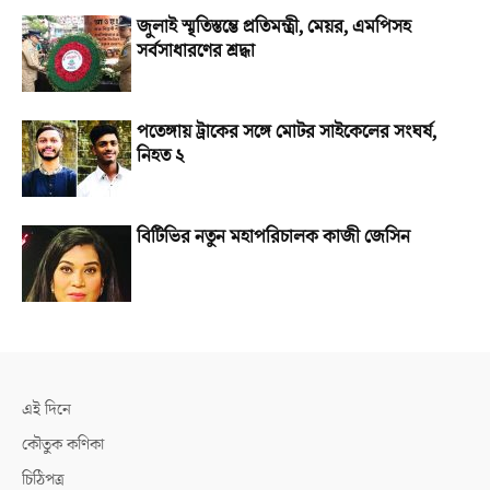
জুলাই স্মৃতিস্তম্ভে প্রতিমন্ত্রী, মেয়র, এমপিসহ
সর্বসাধারণের শ্রদ্ধা
পতেঙ্গায় ট্রাকের সঙ্গে মোটর সাইকেলের সংঘর্ষ,
নিহত ২
বিটিভির নতুন মহাপরিচালক কাজী জেসিন
এই দিনে
কৌতুক কণিকা
চিঠিপত্র