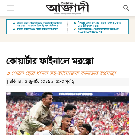
কোয়ার্টার ফাইনালে মরক্কো
৩ গোলে হেরে থামল সহ-আয়োজক কানাডার স্বপ্নযাত্রা
| রবিবার , ৫ জুলাই, ২০২৬ at ৫:৪০ পূর্বাহ্ণ