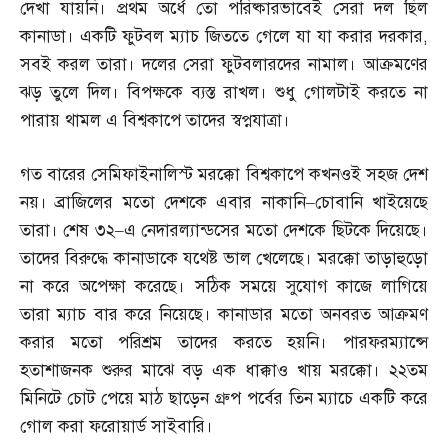
দেখা যায়নি। প্রথম অর্ধে তো পরিষ্কারভাবেই সেরা দল ছিল
কানাডা। একটি ফুটবল ম্যাচ জিততে গেলে যা যা করার দরকার
,
সবই করল তারা। দলের সেরা ফুটবলারদের নামাল। আক্রমণের
ঝড় তুলে দিল। বিপক্ষকে ব্যস্ত রাখল। শুধু গোলটাই করতে না
পারায় থামল এ বিশ্বকাপে তাদের স্বপ্নযাত্রা।
গত বারের সেমিফাইনালিস্ট মরক্কো বিশ্বকাপে কখনওই সহজ দেশ
নয়। ব্রাজিলের মতো দেশকে এবার নাকানি
–
চোবানি খাইয়েছে
তারা। শেষ ৩২
–
এ নেদারল্যান্ডসের মতো দেশকে ছিটকে দিয়েছে।
তাদের বিরুদ্ধে কানাডাকে যথেষ্ট ভাল খেলেছে। মরক্কো তাড়াহুড়ো
না করে অপেক্ষা করেছে। সঠিক সময়ে সুযোগ কাজে লাগিয়ে
তারা ম্যাচ বার করে নিয়েছে। কানাডার মতো অনবরত আক্রমণ
করার মতো পরিশ্রম তাদের করতে হয়নি। পারফরম্যান্সে
হতাশাজনক শুরুর মাঝে বড় এক ধাক্কাও খায় মরক্কো। ২২তম
মিনিটে চোট পেয়ে মাঠ ছাড়েন গ্রুপ পর্বের তিন ম্যাচে একটি করে
গোল করা ফরোয়ার্ড সাইবারি।