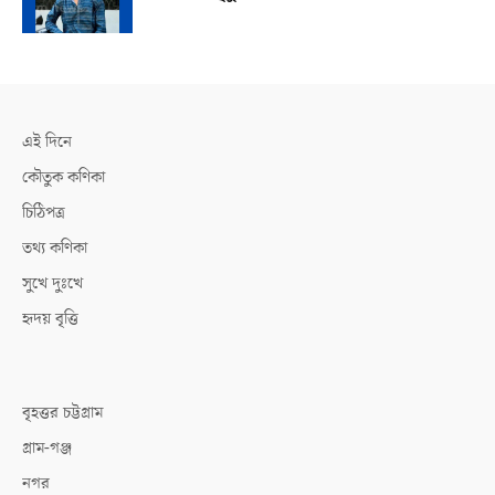
এই দিনে
কৌতুক কণিকা
চিঠিপত্র
তথ্য কণিকা
সুখে দুঃখে
হৃদয় বৃত্তি
বৃহত্তর চট্টগ্রাম
গ্রাম-গঞ্জ
নগর