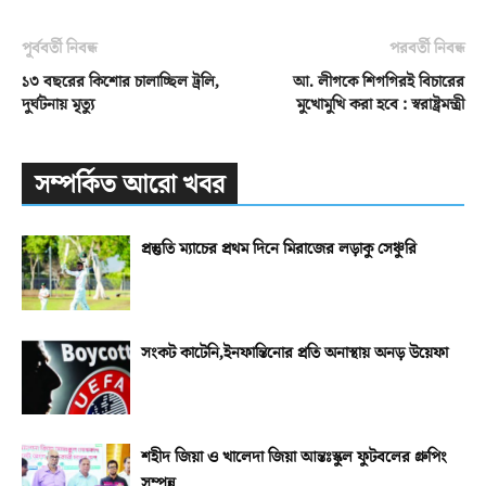
পূর্ববর্তী নিবন্ধ
পরবর্তী নিবন্ধ
১৩ বছরের কিশোর চালাচ্ছিল ট্রলি,
আ. লীগকে শিগগিরই বিচারের
দুর্ঘটনায় মৃত্যু
মুখোমুখি করা হবে : স্বরাষ্ট্রমন্ত্রী
সম্পর্কিত আরো খবর
প্রস্তুতি ম্যাচের প্রথম দিনে মিরাজের লড়াকু সেঞ্চুরি
সংকট কাটেনি,ইনফান্তিনোর প্রতি অনাস্থায় অনড় উয়েফা
শহীদ জিয়া ও খালেদা জিয়া আন্তঃস্কুল ফুটবলের গ্রুপিং
সম্পন্ন