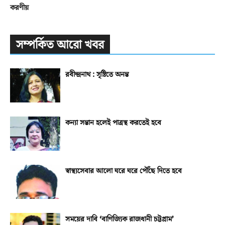
করণীয়
সম্পর্কিত আরো খবর
রবীন্দ্রনাথ : সৃষ্টিতে অনন্ত
কন্যা সন্তান হলেই পাত্রস্থ করতেই হবে
স্বাস্থ্যসেবার আলো ঘরে ঘরে পৌঁছে দিতে হবে
সময়ের দাবি ‘বাণিজ্যিক রাজধানী চট্টগ্রাম’