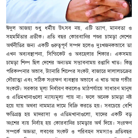
ঈদুল আজহা শুধু ধর্মীয় উৎসব নয়
,
এটি ত্যাগ
,
মানবতা ও
সহমর্মিতার প্রতীক। প্রতি বছর কোরবানির পশুর চামড়া দেশের
অর্থনীতির জন্য একটি গুরুত্বপূর্ণ সম্পদ হলেও দুঃখজনকভাবে তা
এখন অব্যবস্থাপনা
,
সিন্ডিকেট ও অবহেলার শিকার। একসময়
চামড়া শিল্প ছিল দেশের অন্যতম সম্ভাবনাময় রপ্তানি খাত। কিন্তু
পরিকল্পনার অভাব
,
ট্যানারি শিল্পের সংকট
,
বাজারে দালালচক্রের
দৌরাত্ম্য এবং সঠিক সংরক্ষণ ব্যবস্থার অভাবে এ খাত আজ গভীর
সংকটে। সরকার মূল্য নির্ধারণ করলেও মাঠপর্যায়ে সাধারণ মানুষ
ও এতিমখানাগুলো ন্যায্যমূল্য পায় না। ফলে অনেক চামড়া নষ্ট
হয়ে যায় অথবা নামমাত্র দামে বিক্রি করতে হয়। সবচেয়ে বেশি
ক্ষতিগ্রস্ত হয় মাদরাসা ও এতিমখানাগুলো
,
যাদের একটি বড়
অংশের ব্যয় নির্বাহ হয় কোরবানির চামড়ার অর্থ দিয়ে। সংরক্ষণ
সম্পর্কে অজ্ঞতা
,
লবণের সংকট ও পরিবহন সমস্যাও প্রতিবছর