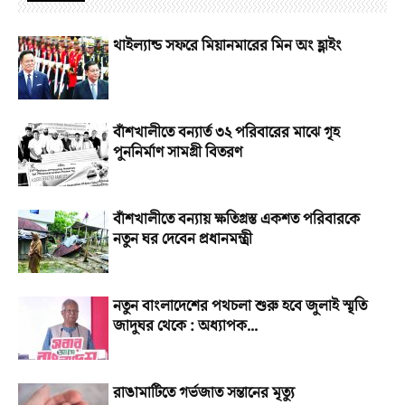
থাইল্যান্ড সফরে মিয়ানমারের মিন অং হ্লাইং
বাঁশখালীতে বন্যার্ত ৩২ পরিবারের মাঝে গৃহ
পুননির্মাণ সামগ্রী বিতরণ
বাঁশখালীতে বন্যায় ক্ষতিগ্রস্ত একশত পরিবারকে
নতুন ঘর দেবেন প্রধানমন্ত্রী
নতুন বাংলাদেশের পথচলা শুরু হবে জুলাই স্মৃতি
জাদুঘর থেকে : অধ্যাপক...
রাঙামাটিতে গর্ভজাত সন্তানের মৃত্যু