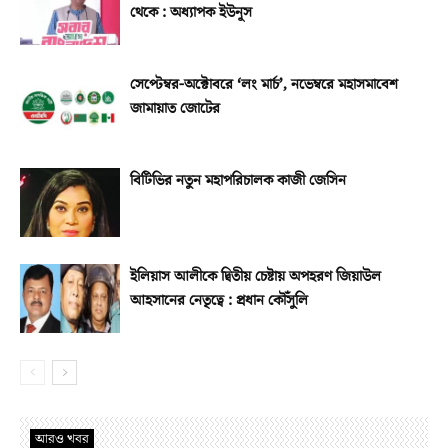
থেকে : অধ্যাপক ইউনূস
সেপ্টেম্বর-অক্টোবরে ‘লং মার্চ’, নভেম্বরে মহাসমাবেশ
জামায়াত জোটের
বিটিভির নতুন মহাপরিচালক কাজী জেসিন
ইলিয়াস আলীকে দ্বিতীয় চেষ্টায় অপহরণ জিয়াউল
আহসানের নেতৃত্বে : প্রধান কৌঁসুলি
আরও খবর