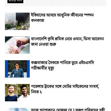
আরও খবর
ইতিহাসের আবহে আধুনিক জীবনের স্পন্দন
কলকাতা
বাংলাদেশি কৃষি শ্রমিক নেবে ওমান, ভিসা আবেদন
জমা নেওয়া শুরু
কক্সবাজার সৈকতে পানিতে ডুবে এইচএসসি
পরীক্ষার্থীর মৃত্যু
পতেঙ্গায় ট্রাকের সঙ্গে মোটর সাইকেলের সংঘর্ষ,
নিহত ২
আজ আশেকানে মোস্তফা (দ.) তরুণ পরিষদের সুন্নী